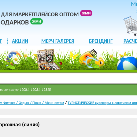
М
 ДЛЯ МАРКЕТПЛЕЙСОВ ОПТОМ
ПОДАРКОВ
Г
АКЦИИ
МЕРЧ ГАЛЕРЕЯ
БРЕНДИНГ
РАСЧЕ
ез запятую 19081, 19031, 19318
м Фитнес / Отдых / Пляж / Мячи оптом
/
ТУРИСТИЧЕСКИЕ сувениры с логотипом оп
орожная (синяя)