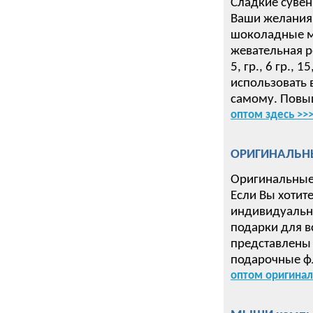
Сладкие сувен
Ваши желания 
шоколадные ме
жевательная р
5, гр., 6 гр.,
использовать 
самому. Повыш
оптом здесь >>
ОРИГИНАЛЬН
Оригинальные
Если Вы хотит
индивидуальн
подарки для в
представлены 
подарочные ф
оптом оригинал