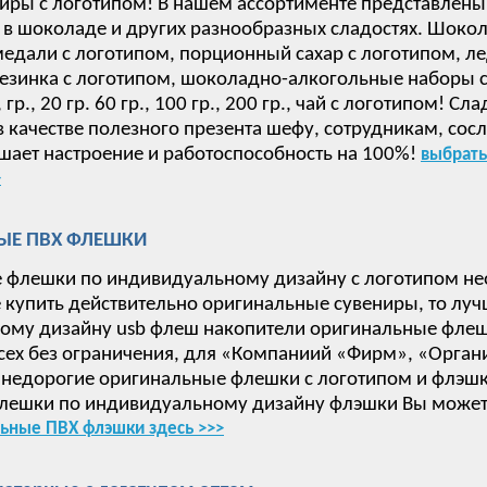
иры с логотипом! В нашем ассортименте представлены
в шоколаде и других разнообразных сладостях. Шокол
дали с логотипом, порционный сахар с логотипом, ле
езинка с логотипом, шоколадно-алкогольные наборы с 
 15, гр., 20 гр. 60 гр., 100 гр., 200 гр., чай с логотип
в качестве полезного презента шефу, сотрудникам, сос
ает настроение и работоспособность на 100%!
выбрать
>
ЫЕ ПВХ ФЛЕШКИ
 флешки по индивидуальному дизайну с логотипом не
е купить действительно оригинальные сувениры, то луч
ому дизайну usb флеш накопители оригинальные флеш
сех без ограничения, для «Компаниий «Фирм», «Орган
недорогие оригинальные флешки с логотипом и флэшки
лешки по индивидуальному дизайну флэшки Вы может
ьные ПВХ флэшки здесь >>>