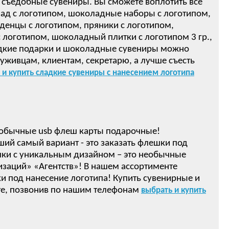
 съедобные сувениры. Вы сможете воплотить все
ад с логотипом, шоколадные наборы с логотипом,
денцы с логотипом, пряники с логотипом,
логотипом, шоколадный плитки с логотипом 3 гр.,
ом! Сладкие подарки и шоколадные сувениры можно
луживцам, клиентам, секретарю, а лучше съесть
 и купить сладкие сувениры с нанесением логотипа
обычные usb флеш карты подарочные!
ший самый вариант - это заказать флешки под
ки с уникальным дизайном – это необычные
изаций» «Агентств»! В нашем ассортименте
 под нанесение логотипа! Купить сувенирные и
е, позвонив по нашим телефонам
выбрать и купить