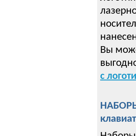
лазерно
носител
нанесен
Вы може
выгодн
с логот
НАБОРЫ
клавиа