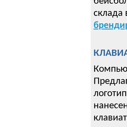
бейсбол
склада 
брендир
КЛАВИА
Компью
Предла
логотип
нанесен
клавиат