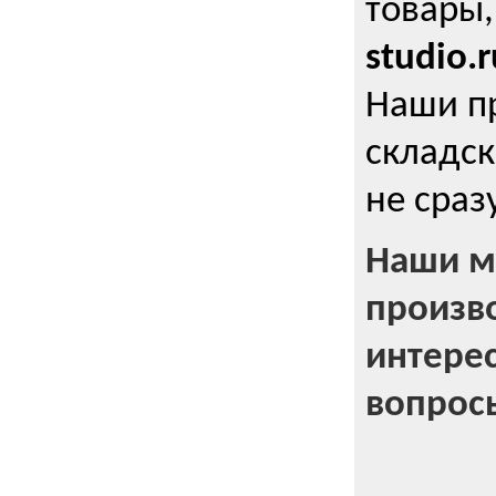
товары,
studio.r
Наши п
складск
не сраз
Наши м
произв
интерес
вопрос