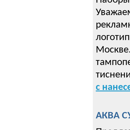
Наборы 
Уважае
реклам
логотип
Москве.
тампопе
тиснен
с нане
АКВА С