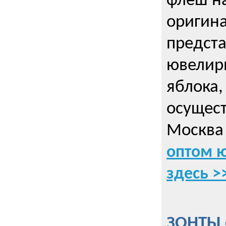
флеш на
оригин
предста
ювелирн
яблока,
осущес
Москва 
оптом 
здесь >
ЗОНТЫ 