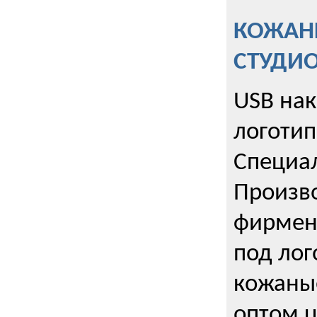
КОЖАНЫ
СТУДИ
USB на
логотип
Специа
Произво
фирмен
под лог
кожаны
оптом u