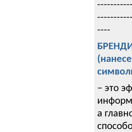
----------
----------
----
БРЕНД
(нанес
символ
– это э
информи
а главн
способо