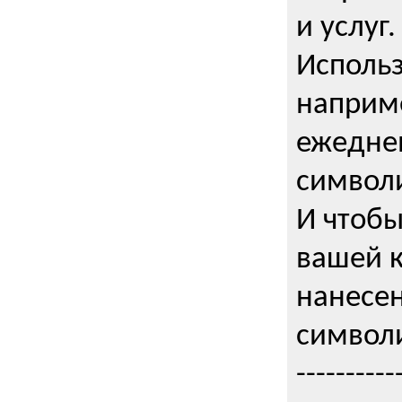
и услуг.
Использ
наприме
ежедне
символи
И чтобы
вашей 
нанесен
символи
----------