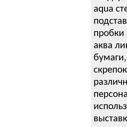
aqua ст
подстав
пробки 
аква ли
бумаги,
скрепо
различ
персона
использ
выставк