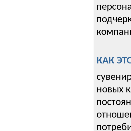
персона
подчерк
компани
КАК ЭТ
сувенир
новых к
постоя
отношен
потреби