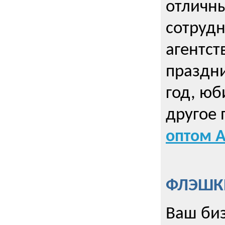
отличны
сотрудн
агентст
праздни
год, юб
другое
оптом А
ФЛЭШКИ
Ваш биз