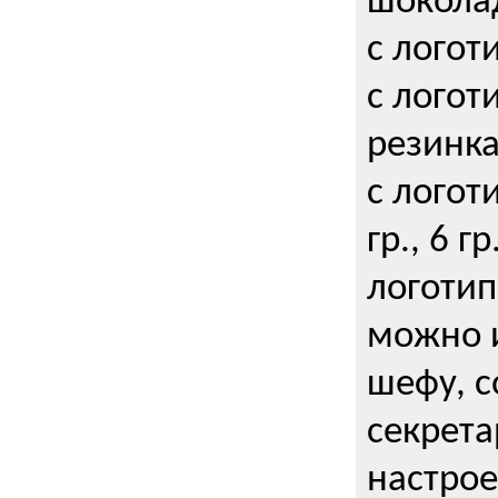
шокола
с логот
с логот
резинка
с логот
гр., 6 гр
логоти
можно и
шефу, с
секрета
настрое