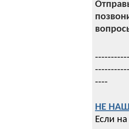
Отправь
позвони
вопрос
----------
----------
----
НЕ НАШ
Если на