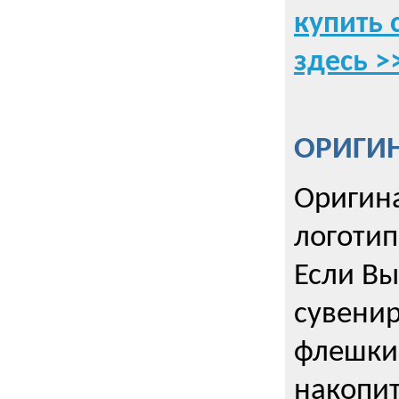
купить 
здесь >
ОРИГИ
Оригин
логоти
Если Вы
сувенир
флешки
накопи