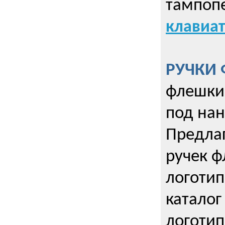
тампопе
клавиат
РУЧКИ 
флешки 
под нан
Предла
ручек ф
логотип
каталог
логотип