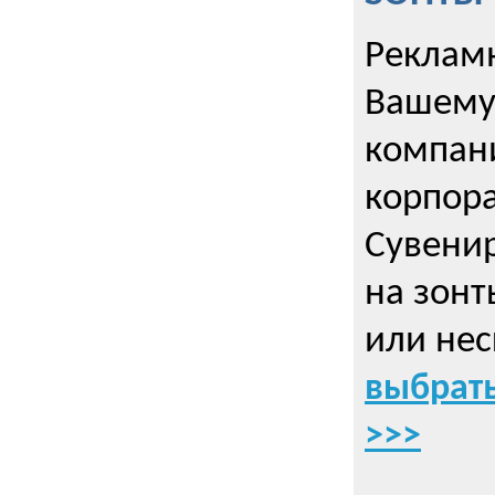
Рекламн
Вашему
компани
корпор
Cувенир
на зонт
или нес
выбрать
>>>