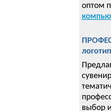
оптом 
компью
ПРОФЕ
логоти
Предла
сувенир
тематич
профес
выбор 