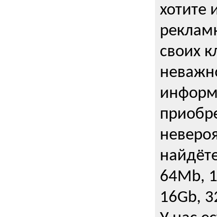
хотите 
рекламн
своих к
неважно
информ
приобре
неверо
найдёте
64Mb, 1
16Gb, 3