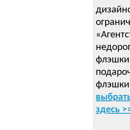
дизайно
ограни
«Агентс
недорог
флэшки 
подаро
флэшки
выбрать
здесь >