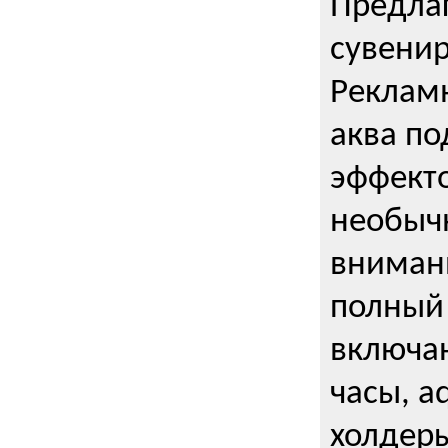
Предла
сувени
Реклам
аква п
эффекто
необыч
внимани
полный 
включаю
часы, a
холдеры