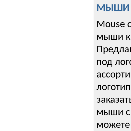
МЫШИ к
Mouse o
мыши к
Предла
под лог
ассорт
логоти
заказа
мыши с
можете 