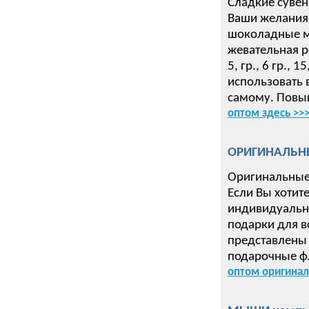
Сладкие сувен
Ваши желания 
шоколадные ме
жевательная р
5, гр., 6 гр.,
использовать 
самому. Повыш
оптом здесь >>
ОРИГИНАЛЬН
Оригинальные
Если Вы хотит
индивидуальн
подарки для в
представлены 
подарочные ф
оптом оригинал