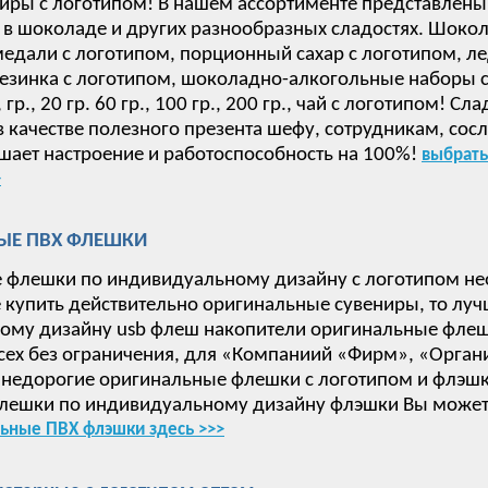
иры с логотипом! В нашем ассортименте представлены
в шоколаде и других разнообразных сладостях. Шокол
дали с логотипом, порционный сахар с логотипом, ле
езинка с логотипом, шоколадно-алкогольные наборы с 
 15, гр., 20 гр. 60 гр., 100 гр., 200 гр., чай с логотип
в качестве полезного презента шефу, сотрудникам, сос
ает настроение и работоспособность на 100%!
выбрать
>
ЫЕ ПВХ ФЛЕШКИ
 флешки по индивидуальному дизайну с логотипом не
е купить действительно оригинальные сувениры, то луч
ому дизайну usb флеш накопители оригинальные флеш
сех без ограничения, для «Компаниий «Фирм», «Орган
недорогие оригинальные флешки с логотипом и флэшки
лешки по индивидуальному дизайну флэшки Вы может
ьные ПВХ флэшки здесь >>>