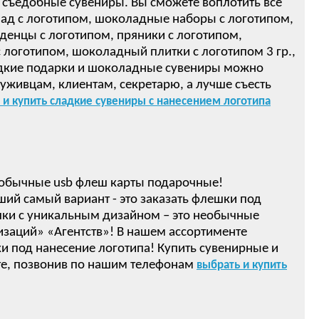
 съедобные сувениры. Вы сможете воплотить все
ад с логотипом, шоколадные наборы с логотипом,
денцы с логотипом, пряники с логотипом,
логотипом, шоколадный плитки с логотипом 3 гр.,
ом! Сладкие подарки и шоколадные сувениры можно
луживцам, клиентам, секретарю, а лучше съесть
 и купить сладкие сувениры с нанесением логотипа
обычные usb флеш карты подарочные!
ший самый вариант - это заказать флешки под
ки с уникальным дизайном – это необычные
изаций» «Агентств»! В нашем ассортименте
 под нанесение логотипа! Купить сувенирные и
е, позвонив по нашим телефонам
выбрать и купить