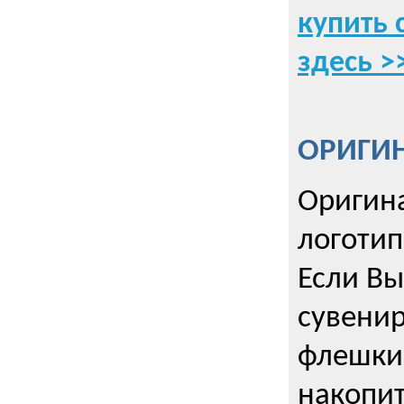
купить 
здесь >
ОРИГИ
Оригин
логоти
Если Вы
сувенир
флешки
накопи