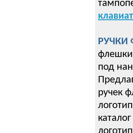
тампопе
клавиат
РУЧКИ 
флешки 
под нан
Предла
ручек ф
логотип
каталог
логотип