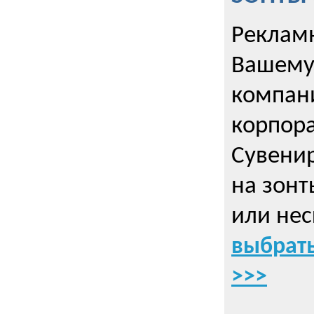
Рекламн
Вашему
компани
корпор
Cувенир
на зонт
или нес
выбрать
>>>