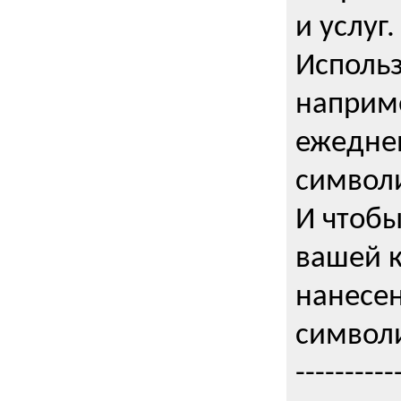
и услуг.
Использ
наприме
ежедне
символи
И чтобы
вашей 
нанесен
символи
----------