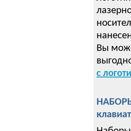
лазерно
носител
нанесен
Вы може
выгодн
с логот
НАБОРЫ
клавиа