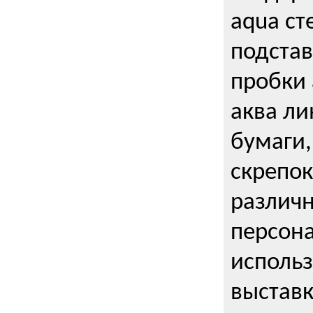
aqua ст
подстав
пробки 
аква ли
бумаги,
скрепо
различ
персона
использ
выставк