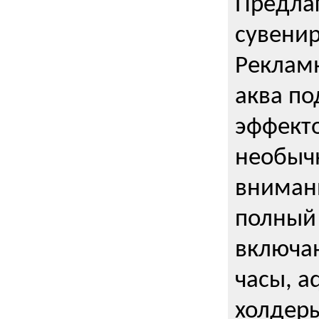
Предла
сувени
Реклам
аква п
эффекто
необыч
внимани
полный 
включаю
часы, a
холдеры