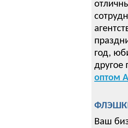
отличны
сотрудн
агентст
праздни
год, юб
другое
оптом А
ФЛЭШКИ
Ваш биз