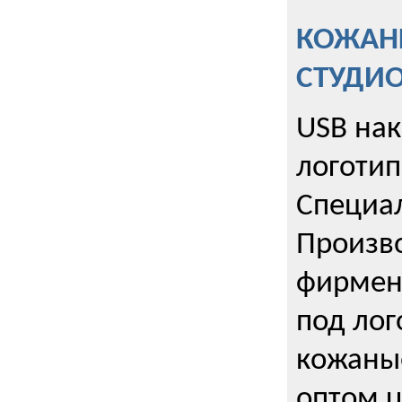
КОЖАНЫ
СТУДИ
USB на
логотип
Специа
Произво
фирмен
под лог
кожаны
оптом u