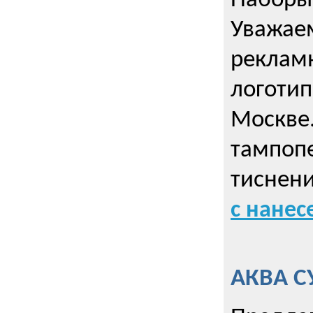
Наборы 
Уважае
реклам
логотип
Москве.
тампопе
тиснен
с нане
АКВА С