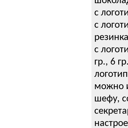
шокола
с логот
с логот
резинка
с логот
гр., 6 гр
логоти
можно и
шефу, с
секрета
настрое