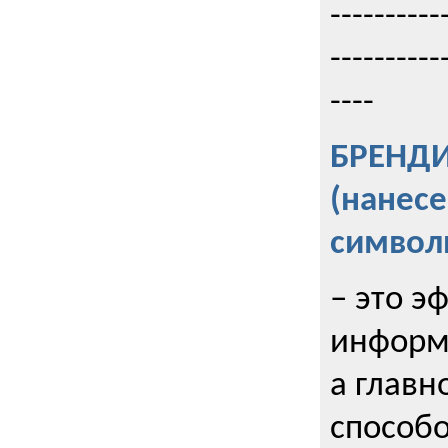
----------
----------
----
БРЕНД
(нанес
символ
– это э
информи
а главн
способо