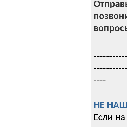
Отправь
позвони
вопрос
----------
----------
----
НЕ НАШ
Если на