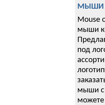
МЫШИ к
Mouse o
мыши к
Предла
под лог
ассорт
логоти
заказа
мыши с
можете 