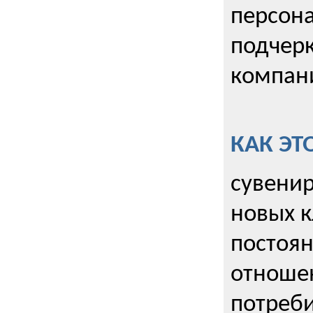
персона
подчерк
компани
КАК ЭТ
сувенир
новых к
постоя
отношен
потреби