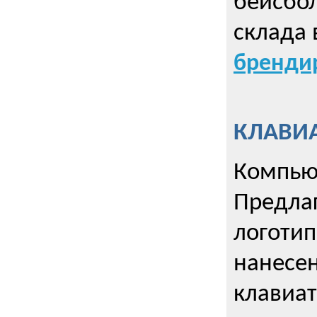
бейсбол
склада 
брендир
КЛАВИА
Компью
Предла
логотип
нанесен
клавиат