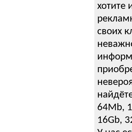
хотите 
рекламн
своих к
неважно
информ
приобре
неверо
найдёте
64Mb, 1
16Gb, 3