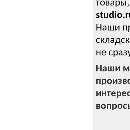
товары,
studio.r
Наши п
складск
не сраз
Наши м
произв
интерес
вопрос