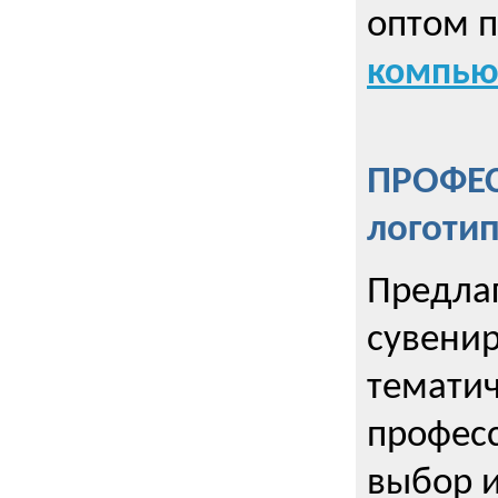
оптом 
компью
ПРОФЕ
логоти
Предла
сувенир
тематич
профес
выбор 