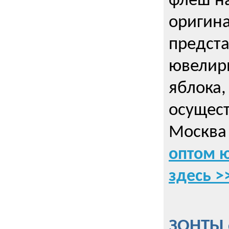
флеш на
оригин
предста
ювелирн
яблока,
осущес
Москва 
оптом 
здесь >
ЗОНТЫ 