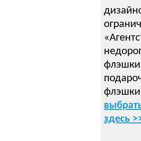
дизайно
ограни
«Агентс
недорог
флэшки 
подаро
флэшки
выбрать
здесь >