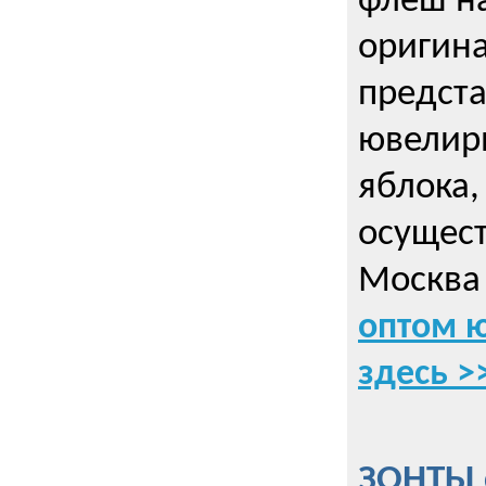
флеш на
оригин
предста
ювелирн
яблока,
осущес
Москва 
оптом 
здесь >
ЗОНТЫ 