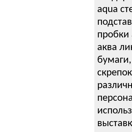
aqua ст
подстав
пробки 
аква ли
бумаги,
скрепо
различ
персона
использ
выставк