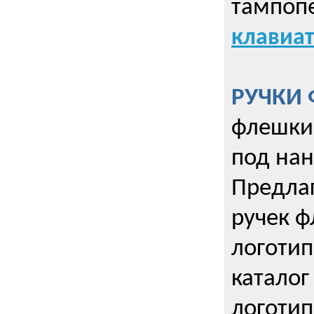
тампопе
клавиат
РУЧКИ 
флешки 
под нан
Предла
ручек ф
логотип
каталог
логотип