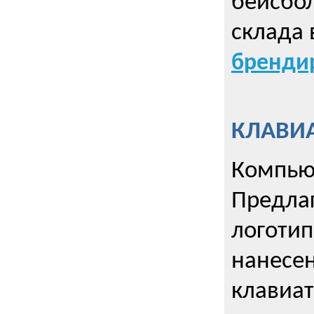
бейсбол
склада 
брендир
КЛАВИА
Компью
Предла
логотип
нанесен
клавиат