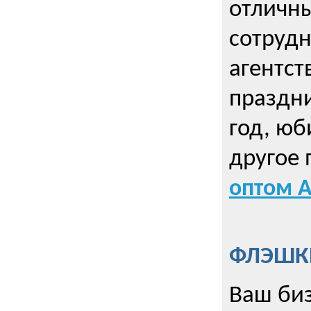
отличны
сотрудн
агентст
праздни
год, юб
другое
оптом А
ФЛЭШКИ
Ваш биз