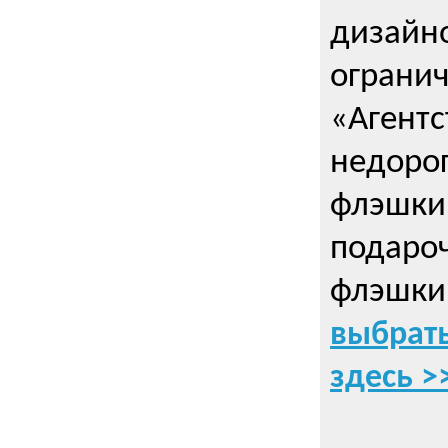
дизайно
ограни
«Агентс
недорог
флэшки 
подаро
флэшки
выбрать
здесь >