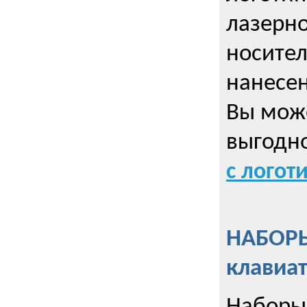
лазерно
носител
нанесен
Вы може
выгодн
с логот
НАБОРЫ
клавиа