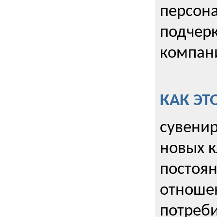
персона
подчерк
компани
КАК ЭТ
сувенир
новых к
постоя
отношен
потреби