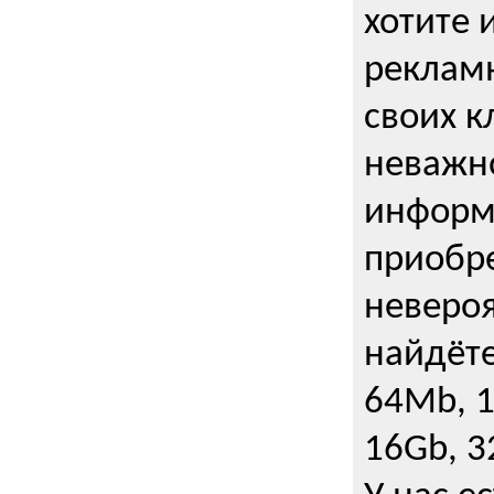
хотите 
рекламн
своих к
неважно
информ
приобре
неверо
найдёте
64Mb, 1
16Gb, 3