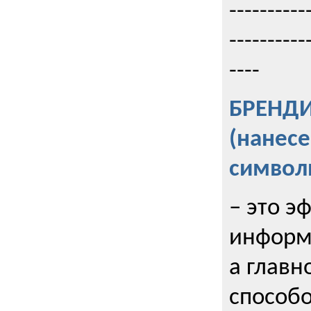
----------
----------
----
БРЕНД
(нанес
символ
– это э
информи
а главн
способо