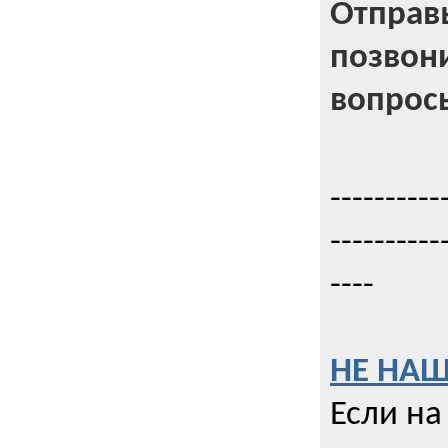
Отправь
позвони
вопрос
----------
----------
----
НЕ НАШ
Если на