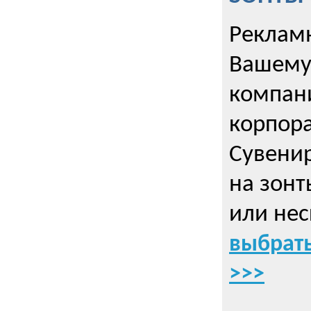
Рекламн
Вашему
компани
корпор
Cувенир
на зонт
или нес
выбрать
>>>