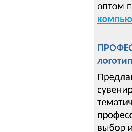
оптом 
компью
ПРОФЕ
логоти
Предла
сувенир
тематич
профес
выбор 