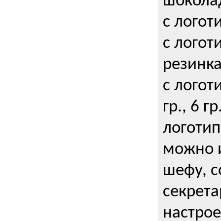
шокола
с логот
с логот
резинка
с логот
гр., 6 гр
логоти
можно и
шефу, с
секрета
настрое