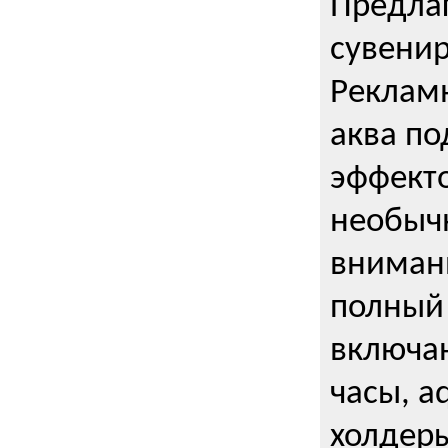
Предла
сувени
Реклам
аква п
эффекто
необыч
внимани
полный 
включаю
часы, a
холдеры