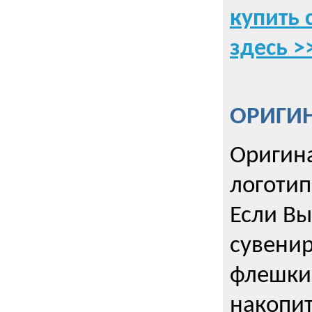
купить 
здесь >
ОРИГИ
Оригин
логоти
Если Вы
сувенир
флешки
накопи