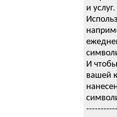
и услуг.
Использ
наприме
ежедне
символи
И чтобы
вашей 
нанесен
символи
----------