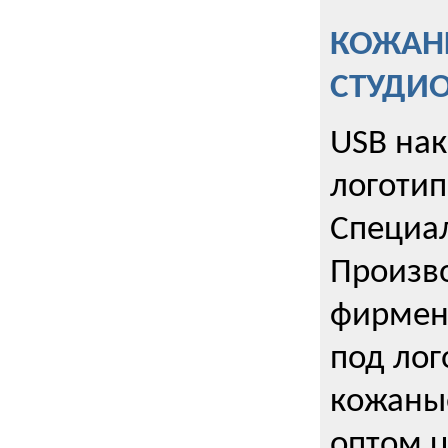
КОЖАНЫ
СТУДИ
USB на
логотип
Специа
Произво
фирмен
под лог
кожаны
оптом u