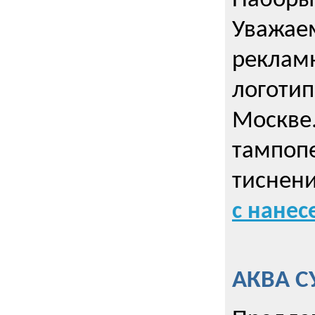
Наборы 
Уважае
реклам
логотип
Москве.
тампопе
тиснен
с нане
АКВА С