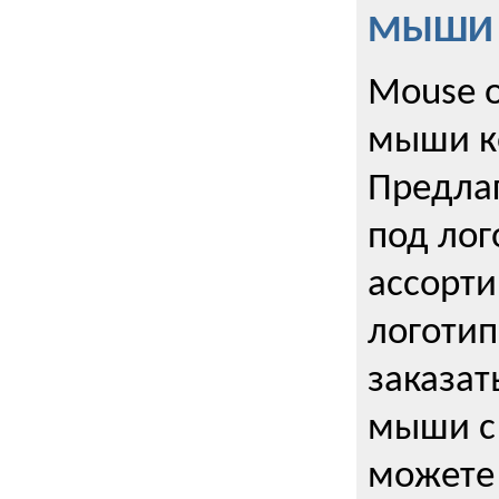
МЫШИ к
Mouse o
мыши к
Предла
под лог
ассорт
логоти
заказа
мыши с
можете 