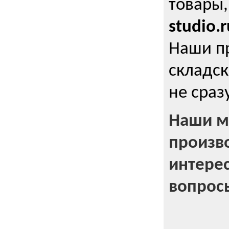
товары,
studio.r
Наши п
складск
не сраз
Наши м
произв
интерес
вопрос