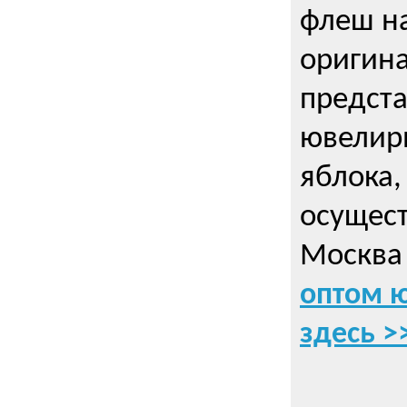
флеш на
оригин
предста
ювелирн
яблока,
осущес
Москва 
оптом 
здесь >