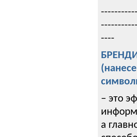
----------
----------
----
БРЕНД
(нанес
символ
– это э
информи
а главн