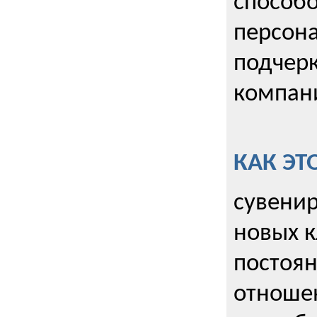
способо
персона
подчерк
компани
КАК ЭТ
сувенир
новых к
постоя
отношен