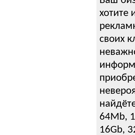
Ваш биз
хотите 
рекламн
своих к
неважно
информ
приобре
неверо
найдёте
64Mb, 1
16Gb, 3