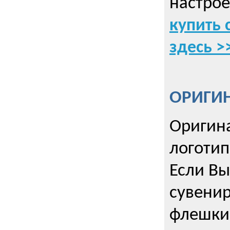
настрое
купить 
здесь >
ОРИГИ
Оригин
логоти
Если Вы
сувенир
флешки