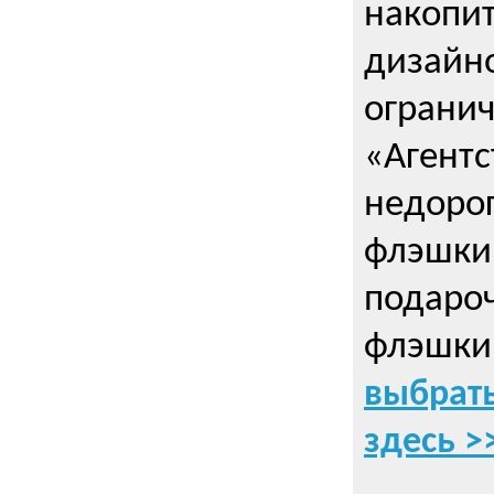
накопи
дизайно
ограни
«Агентс
недорог
флэшки 
подаро
флэшки
выбрать
здесь >