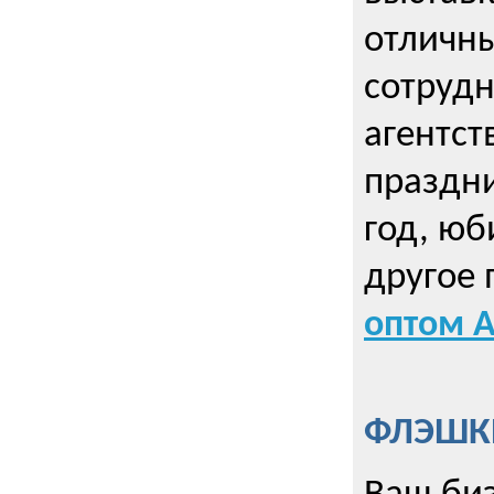
отличны
сотрудн
агентст
праздни
год, юб
другое
оптом А
ФЛЭШКИ