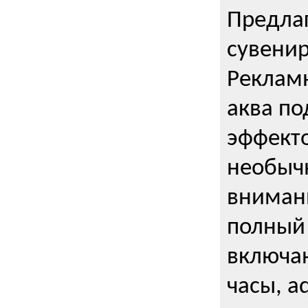
Предла
сувени
Реклам
аква п
эффекто
необыч
внимани
полный 
включаю
часы, a