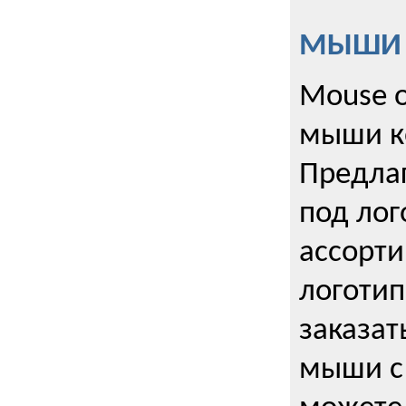
МЫШИ к
Mouse o
мыши к
Предла
под лог
ассорт
логоти
заказа
мыши с