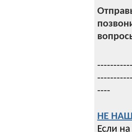
Отправь
позвони
вопрос
----------
----------
----
НЕ НАШ
Если на