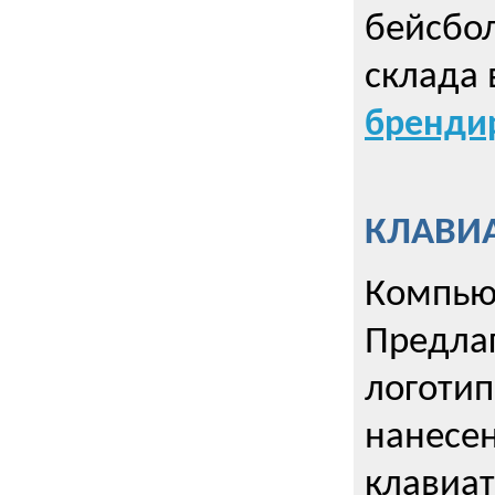
бейсбол
склада 
брендир
КЛАВИА
Компью
Предла
логотип
нанесен
клавиат