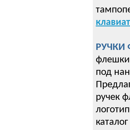
тампопе
клавиат
РУЧКИ 
флешки 
под нан
Предла
ручек ф
логотип
каталог