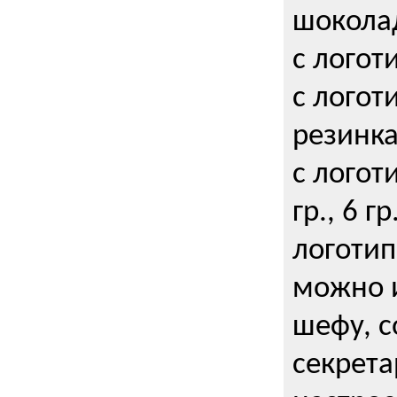
шокола
с логот
с логот
резинка
с логот
гр., 6 гр
логоти
можно и
шефу, с
секрета