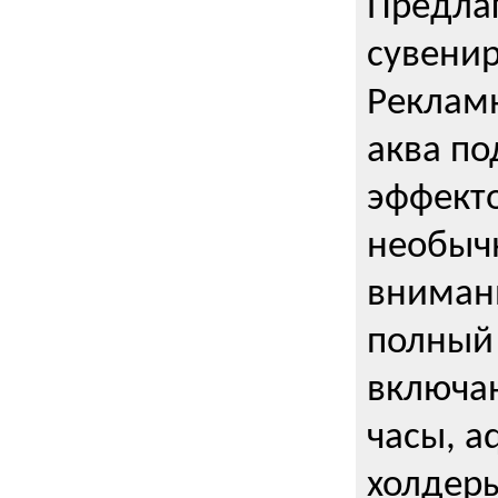
Предла
сувени
Реклам
аква п
эффекто
необыч
внимани
полный 
включаю
часы, a
холдеры