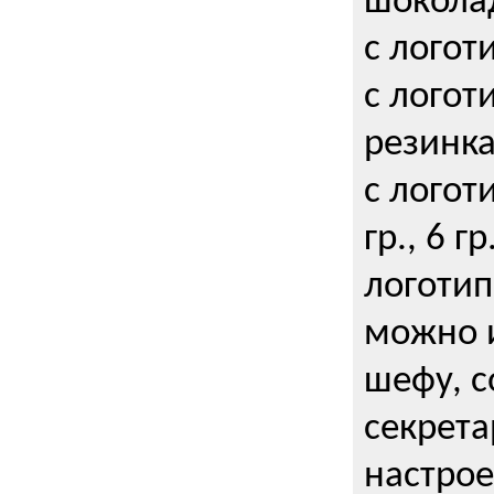
шокола
с логот
с логот
резинка
с логот
гр., 6 гр
логоти
можно и
шефу, с
секрета
настрое