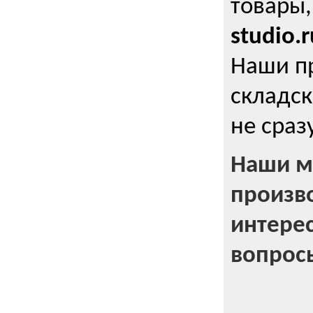
товары,
studio.r
Наши п
складск
не сраз
Наши м
произв
интерес
вопрос