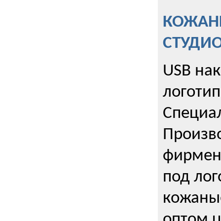
КОЖАНЫ
СТУДИ
USB на
логотип
Специа
Произво
фирмен
под лог
кожаны
оптом u