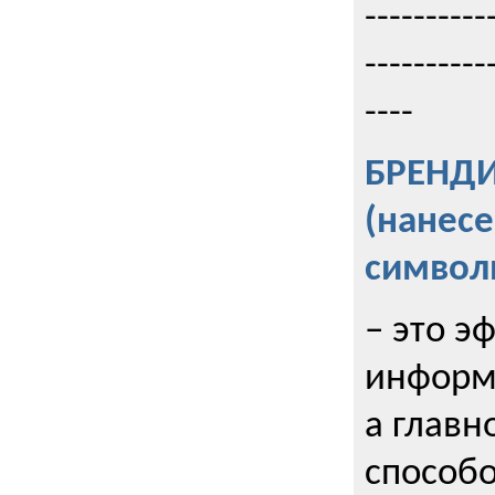
----------
----------
----
БРЕНД
(нанес
символ
– это э
информи
а главн
способо