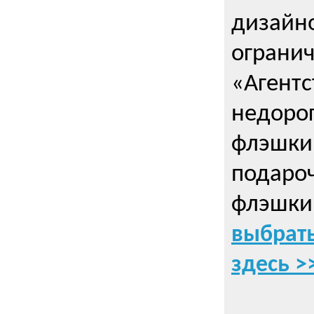
дизайно
ограни
«Агентс
недорог
флэшки 
подаро
флэшки
выбрать
здесь >