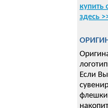
купить 
здесь >
ОРИГИ
Оригин
логоти
Если Вы
сувенир
флешки
накопи