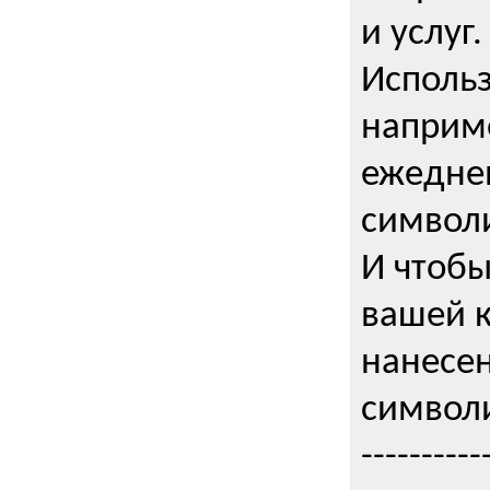
и услуг.
Использ
наприме
ежедне
символи
И чтобы
вашей 
нанесен
символи
----------