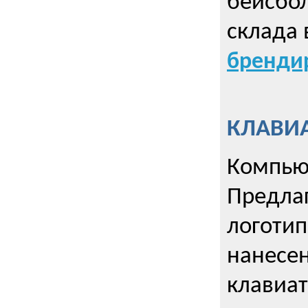
бейсбол
склада 
брендир
КЛАВИА
Компью
Предла
логотип
нанесен
клавиат