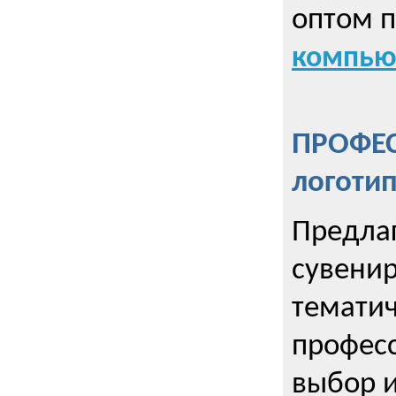
оптом 
компью
ПРОФЕ
логоти
Предла
сувенир
тематич
профес
выбор 