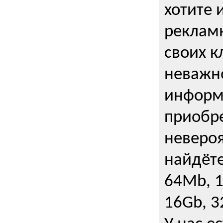
хотите 
рекламн
своих к
неважно
информ
приобре
неверо
найдёте
64Mb, 1
16Gb, 3