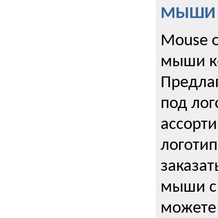
МЫШИ к
Mouse o
мыши к
Предла
под лог
ассорт
логоти
заказа
мыши с
можете 