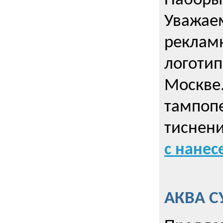
Наборы 
Уважае
реклам
логотип
Москве.
тампопе
тиснен
с нане
АКВА С