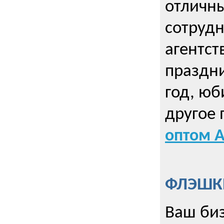
отличны
сотрудн
агентст
праздни
год, юб
другое
оптом А
ФЛЭШКИ
Ваш биз