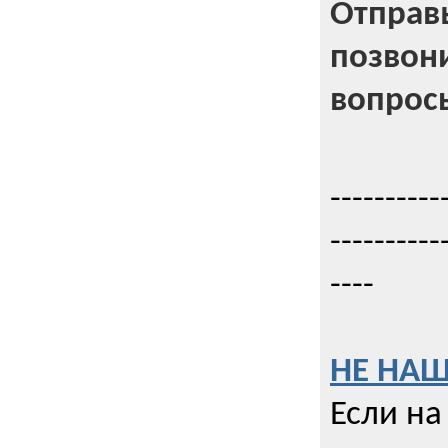
Отправь
позвони
вопрос
----------
----------
----
НЕ НАШ
Если на