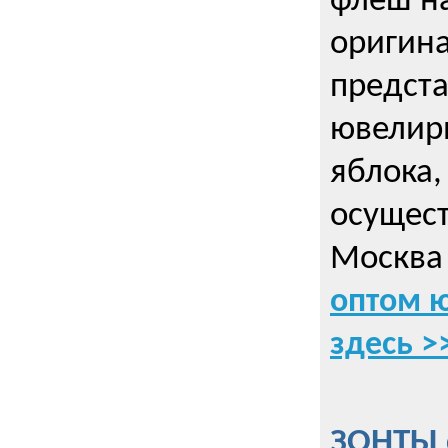
флеш на
оригин
предста
ювелирн
яблока,
осущес
Москва 
оптом 
здесь >
ЗОНТЫ 