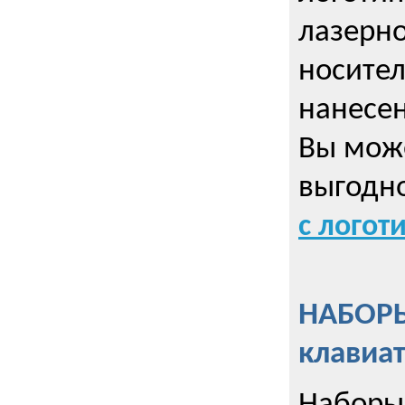
лазерно
носител
нанесен
Вы може
выгодн
с логот
НАБОРЫ
клавиа