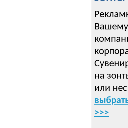
Рекламн
Вашему
компани
корпор
Cувенир
на зонт
или нес
выбрать
>>>