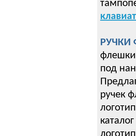
тампопе
клавиат
РУЧКИ 
флешки 
под нан
Предла
ручек ф
логотип
каталог
логотип