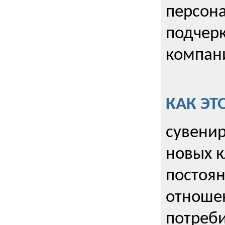
персона
подчерк
компани
КАК ЭТ
сувенир
новых к
постоя
отношен
потреби