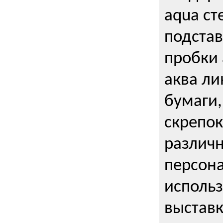
aqua ст
подстав
пробки 
аква ли
бумаги,
скрепо
различ
персона
использ
выставк