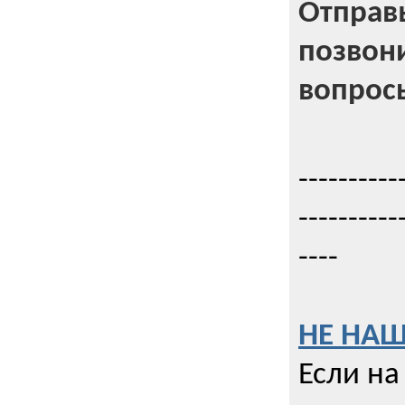
Отправь
позвони
вопрос
----------
----------
----
НЕ НАШ
Если на