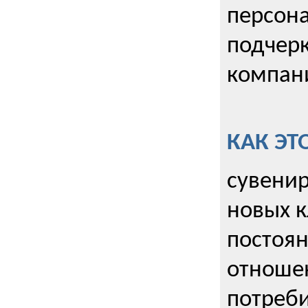
персона
подчерк
компани
КАК ЭТ
сувенир
новых к
постоя
отношен
потреби