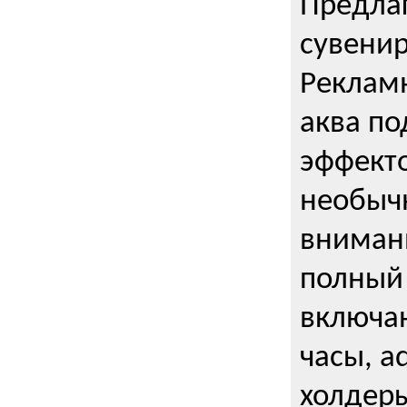
Предла
сувени
Реклам
аква п
эффекто
необыч
внимани
полный 
включаю
часы, a
холдеры