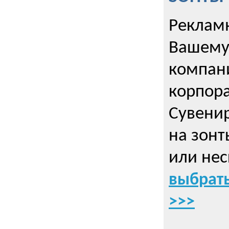
Рекламн
Вашему
компани
корпор
Cувенир
на зонт
или нес
выбрать
>>>