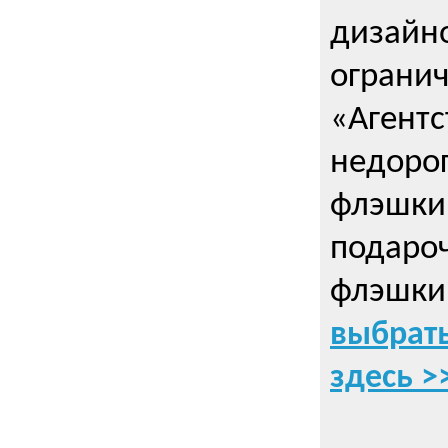
дизайно
ограни
«Агентс
недорог
флэшки 
подаро
флэшки
выбрать
здесь >