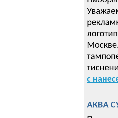
Наборы 
Уважае
реклам
логотип
Москве.
тампопе
тиснен
с нане
АКВА С