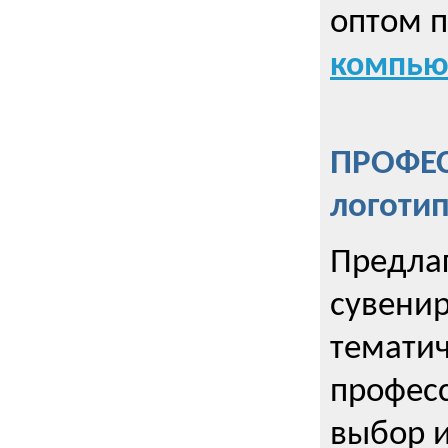
оптом 
компью
ПРОФЕ
логоти
Предла
сувенир
тематич
профес
выбор 