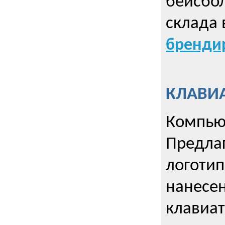
бейсбол
склада 
брендир
КЛАВИА
Компью
Предла
логотип
нанесен
клавиат