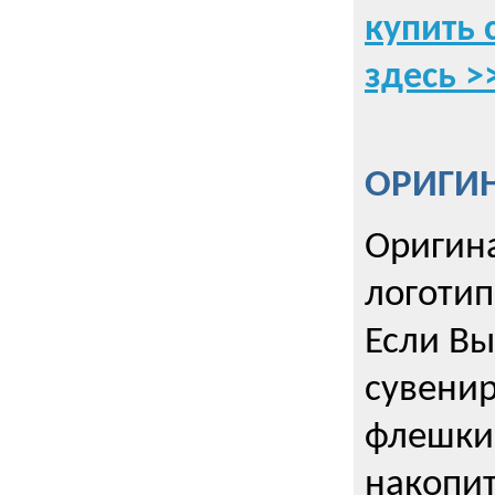
купить 
здесь >
ОРИГИ
Оригин
логоти
Если Вы
сувенир
флешки
накопи