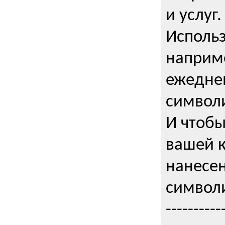
и услуг.
Использ
наприме
ежедне
символи
И чтобы
вашей 
нанесен
символи
----------