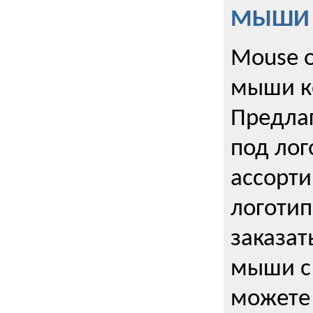
МЫШИ к
Mouse o
мыши к
Предла
под лог
ассорт
логоти
заказа
мыши с
можете 