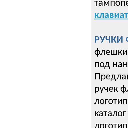
тампопе
клавиат
РУЧКИ 
флешки 
под нан
Предла
ручек ф
логотип
каталог
логотип