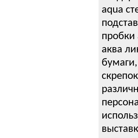
aqua ст
подстав
пробки 
аква ли
бумаги,
скрепо
различ
персона
использ
выставк