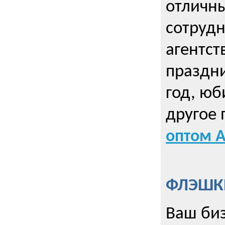
отличны
сотрудн
агентст
праздни
год, юб
другое
оптом А
ФЛЭШКИ
Ваш биз