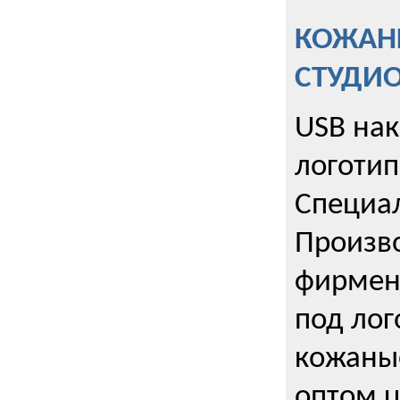
КОЖАНЫ
СТУДИ
USB на
логотип
Специа
Произво
фирмен
под лог
кожаны
оптом u