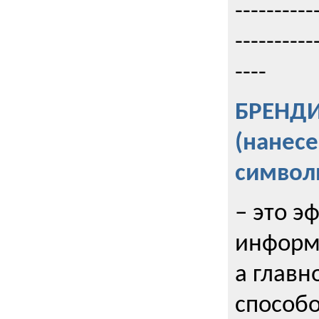
----------
----------
----
БРЕНД
(нанес
символ
– это э
информи
а главн
способо