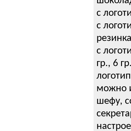
шокола
с логот
с логот
резинка
с логот
гр., 6 гр
логоти
можно и
шефу, с
секрета
настрое