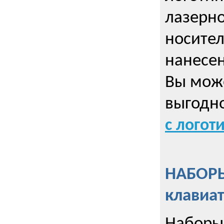
лазерно
носител
нанесен
Вы може
выгодн
с логот
НАБОРЫ
клавиа