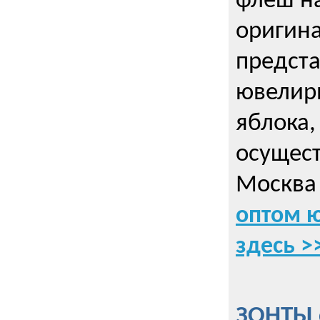
флеш на
оригин
предста
ювелирн
яблока,
осущес
Москва 
оптом 
здесь >
ЗОНТЫ 