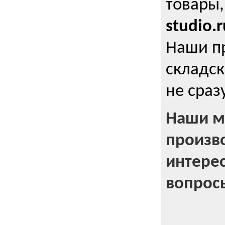
товары,
studio.r
Наши п
складск
не сраз
Наши м
произв
интерес
вопрос