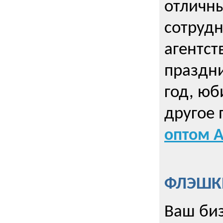
отличны
сотрудн
агентст
праздни
год, юб
другое
оптом А
ФЛЭШКИ
Ваш биз