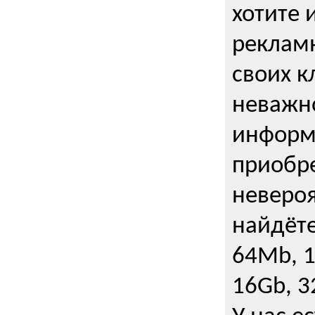
хотите 
рекламн
своих к
неважно
информ
приобре
неверо
найдёте
64Mb, 1
16Gb, 3