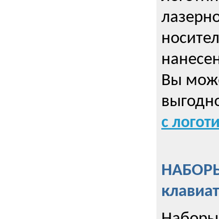
лазерно
носител
нанесен
Вы може
выгодн
с логот
НАБОРЫ
клавиа