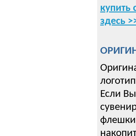
купить 
здесь >
ОРИГИ
Оригин
логоти
Если Вы
сувенир
флешки
накопи