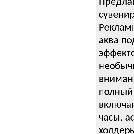
Предла
сувени
Реклам
аква п
эффекто
необыч
внимани
полный 
включаю
часы, a
холдеры