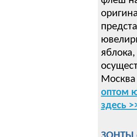
флеш на
оригин
предста
ювелирн
яблока,
осущес
Москва 
оптом 
здесь >
ЗОНТЫ 