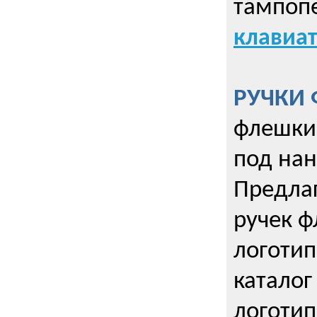
тампопе
клавиат
РУЧКИ 
флешки 
под нан
Предла
ручек ф
логотип
каталог
логотип