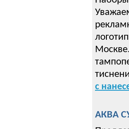
Наборы 
Уважае
реклам
логотип
Москве.
тампопе
тиснен
с нане
АКВА С