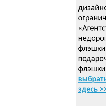
дизайно
ограни
«Агентс
недорог
флэшки 
подаро
флэшки
выбрать
здесь >