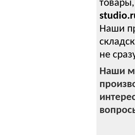
товары,
studio.r
Наши п
складск
не сраз
Наши м
произв
интерес
вопрос