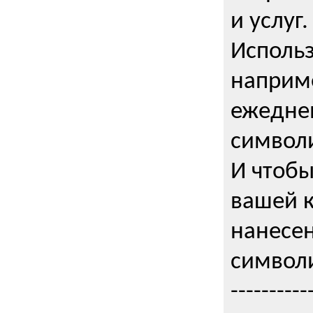
и услуг.
Использ
наприме
ежедне
символи
И чтобы
вашей 
нанесен
символи
----------