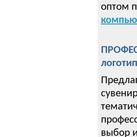
оптом 
компью
ПРОФЕ
логоти
Предла
сувенир
тематич
профес
выбор 