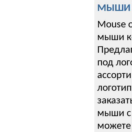
МЫШИ к
Mouse o
мыши к
Предла
под лог
ассорт
логоти
заказа
мыши с
можете 