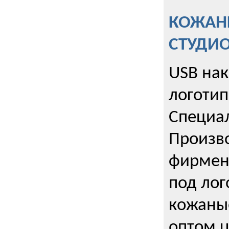
КОЖАНЫ
СТУДИ
USB на
логотип
Специа
Произво
фирмен
под лог
кожаны
оптом u