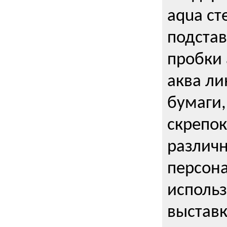
aqua ст
подстав
пробки 
аква ли
бумаги,
скрепо
различ
персона
использ
выставк