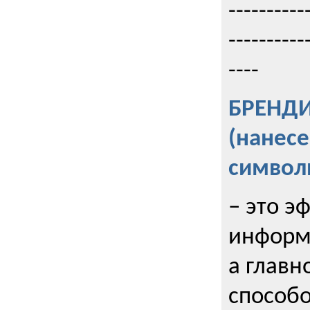
----------
----------
----
БРЕНД
(нанес
символ
– это э
информи
а главн
способо