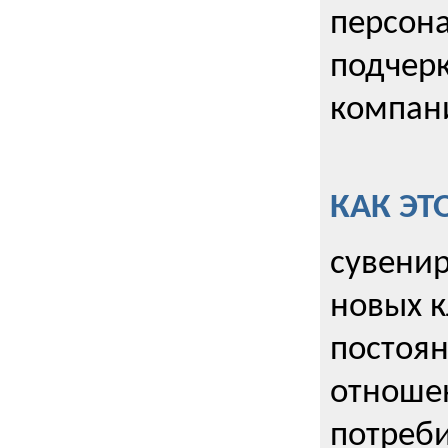
персона
подчерк
компани
КАК ЭТ
сувенир
новых к
постоя
отношен
потреби