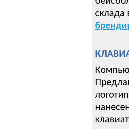
бейсбол
склада 
брендир
КЛАВИА
Компью
Предла
логотип
нанесен
клавиат