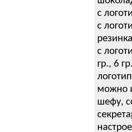
шокола
с логот
с логот
резинка
с логот
гр., 6 гр
логоти
можно и
шефу, с
секрета
настрое