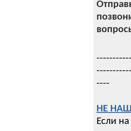
Отправь
позвони
вопрос
----------
----------
----
НЕ НАШ
Если на