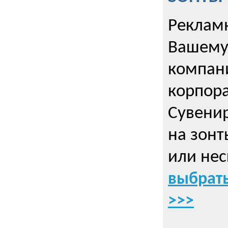
Рекламн
Вашему
компани
корпор
Cувенир
на зонт
или нес
выбрать
>>>