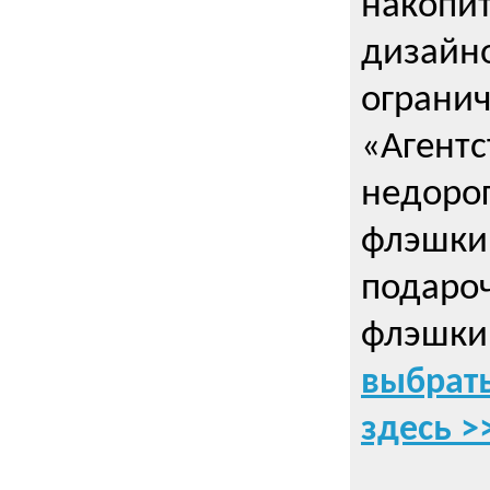
накопи
дизайно
ограни
«Агентс
недорог
флэшки 
подаро
флэшки
выбрать
здесь >