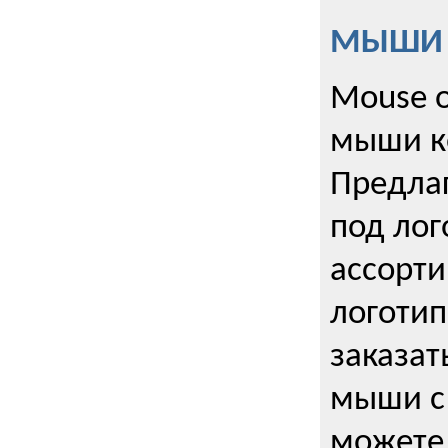
МЫШИ к
Mouse o
мыши к
Предла
под лог
ассорт
логоти
заказа
мыши с
можете 