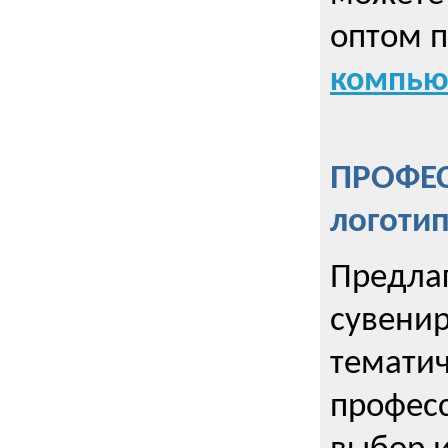
оптом 
компью
ПРОФЕ
логоти
Предла
сувенир
тематич
профес