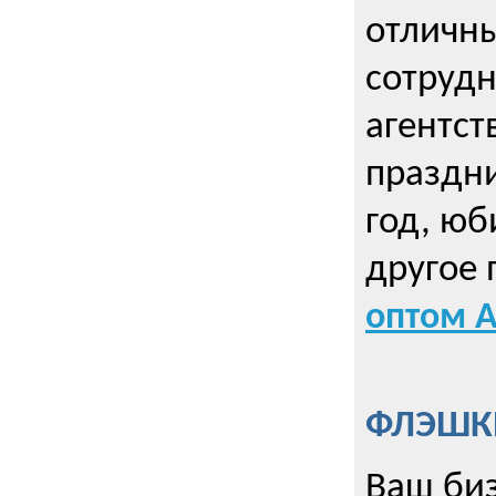
отличны
сотрудн
агентст
праздни
год, юб
другое
оптом А
ФЛЭШКИ
Ваш биз