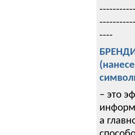
----------
----------
----
БРЕНД
(нанес
символ
– это э
информи
а главн
способо