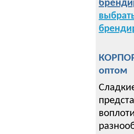
бренди
выбрат
бренди
КОРПОР
оптом
Сладкие
предст
воплоти
разнооб