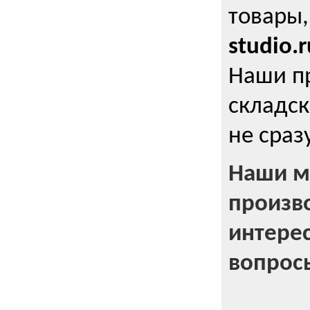
товары,
studio.r
Наши п
складск
не сраз
Наши м
произв
интерес
вопрос