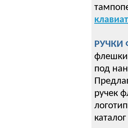
тампопе
клавиат
РУЧКИ 
флешки 
под нан
Предла
ручек ф
логотип
каталог