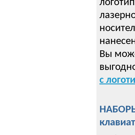
логотип
лазерно
носител
нанесен
Вы може
выгодн
с логот
НАБОРЫ
клавиа