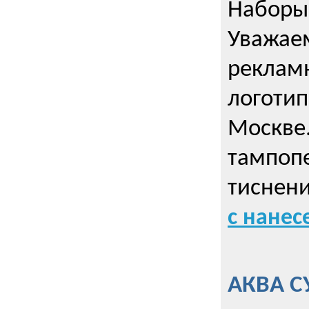
Наборы 
Уважае
реклам
логотип
Москве.
тампопе
тиснен
с нане
АКВА С