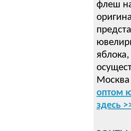
флеш на
оригин
предста
ювелирн
яблока,
осущес
Москва 
оптом 
здесь >