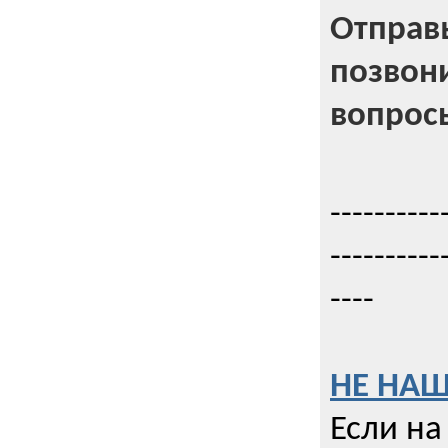
Отправь
позвони
вопрос
----------
----------
----
НЕ НАШ
Если на