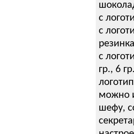
шокола
с логот
с логот
резинка
с логот
гр., 6 гр
логоти
можно и
шефу, с
секрета
настрое