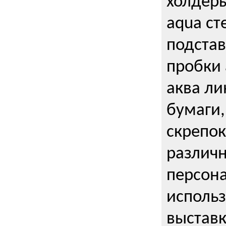
холдеры
aqua ст
подстав
пробки 
аква ли
бумаги,
скрепо
различ
персона
использ
выставк