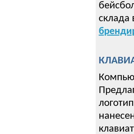
бейсбол
склада 
брендир
КЛАВИА
Компью
Предла
логотип
нанесен
клавиат