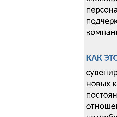
персона
подчерк
компани
КАК ЭТ
сувенир
новых к
постоя
отношен