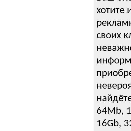
хотите 
рекламн
своих к
неважно
информ
приобре
неверо
найдёте
64Mb, 1
16Gb, 3