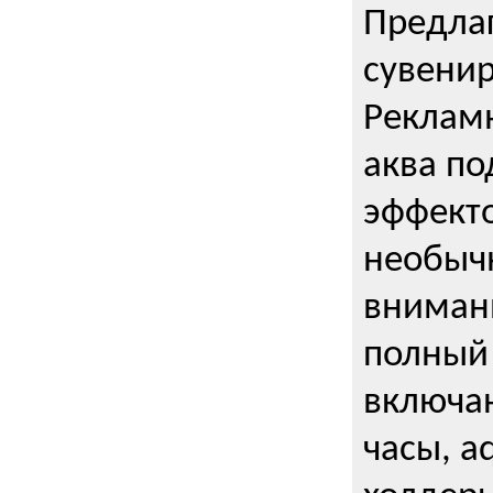
Предла
сувени
Реклам
аква п
эффекто
необыч
внимани
полный 
включаю
часы, a