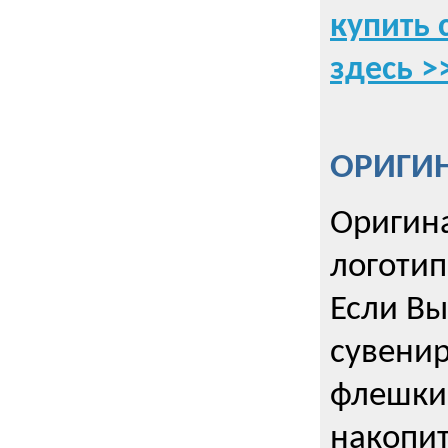
купить 
здесь >
ОРИГИ
Оригин
логоти
Если Вы
сувенир
флешки
накопи