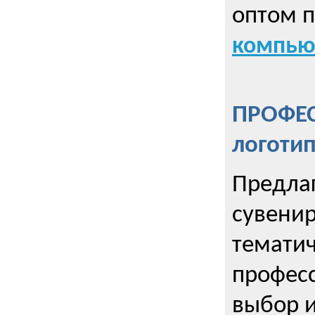
оптом 
компью
ПРОФЕ
логоти
Предла
сувенир
тематич
профес
выбор 