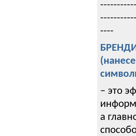
----------
----------
----
БРЕНД
(нанес
символ
– это э
информи
а главн
способо