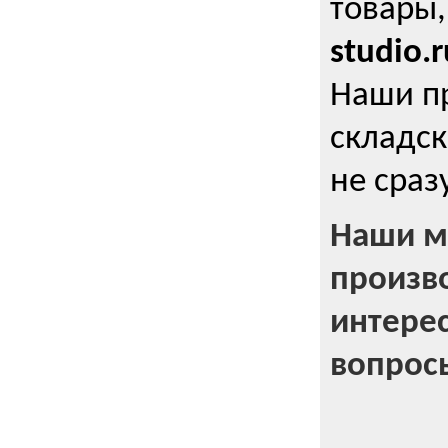
товары,
studio.r
Наши п
складск
не сраз
Наши м
произв
интерес
вопрос