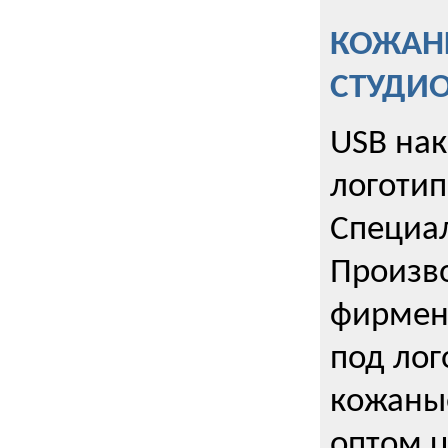
КОЖАНЫ
СТУДИ
USB на
логотип
Специа
Произво
фирмен
под лог
кожаны
оптом u