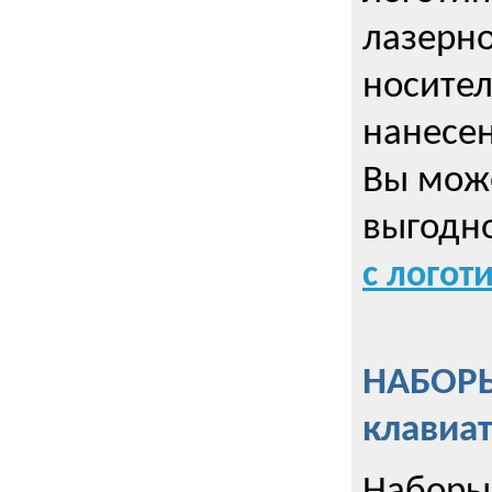
лазерно
носител
нанесен
Вы може
выгодн
с логот
НАБОРЫ
клавиа