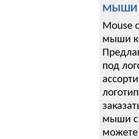
МЫШИ к
Mouse o
мыши к
Предла
под лог
ассорт
логоти
заказа
мыши с
можете 