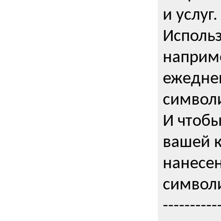
и услуг.
Использ
наприме
ежедне
символи
И чтобы
вашей 
нанесен
символи
----------