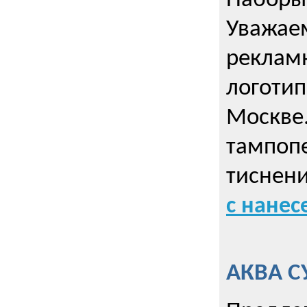
Наборы 
Уважае
реклам
логотип
Москве.
тампопе
тиснен
с нане
АКВА С