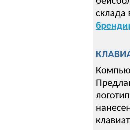
бейсбол
склада 
брендир
КЛАВИА
Компью
Предла
логотип
нанесен
клавиат