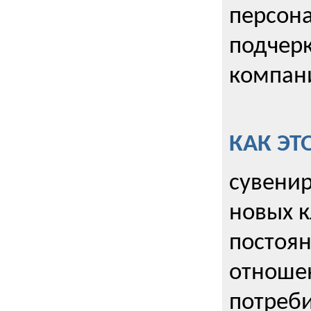
персона
подчерк
компани
КАК ЭТ
сувенир
новых к
постоя
отношен
потреби