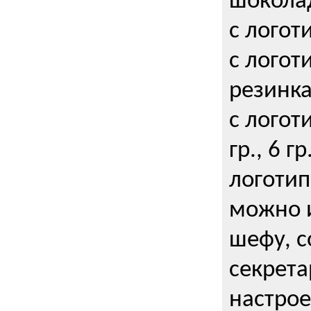
шокола
с логот
с логот
резинка
с логот
гр., 6 гр
логоти
можно и
шефу, с
секрета
настрое