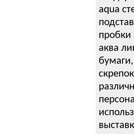
aqua ст
подстав
пробки 
аква ли
бумаги,
скрепо
различ
персона
использ
выставк