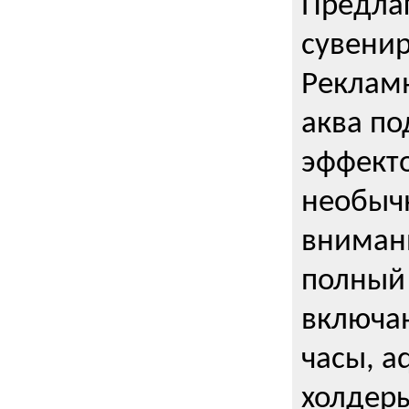
Предла
сувени
Реклам
аква п
эффекто
необыч
внимани
полный 
включаю
часы, a
холдеры