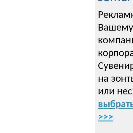
Рекламн
Вашему
компани
корпор
Cувенир
на зонт
или нес
выбрать
>>>