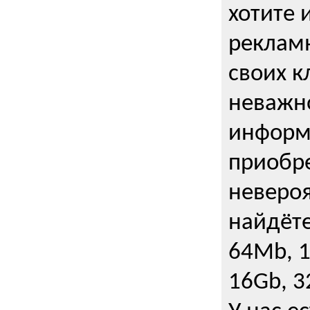
хотите 
рекламн
своих к
неважно
информ
приобре
неверо
найдёте
64Mb, 1
16Gb, 3