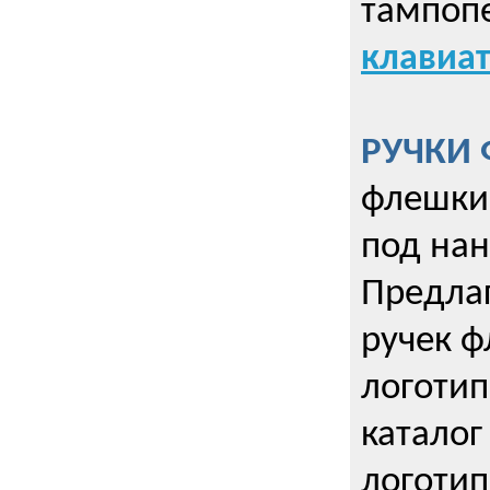
тампопе
клавиат
РУЧКИ 
флешки 
под нан
Предла
ручек ф
логотип
каталог
логотип