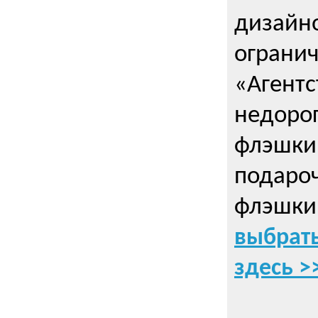
дизайно
ограни
«Агентс
недорог
флэшки 
подаро
флэшки
выбрать
здесь >