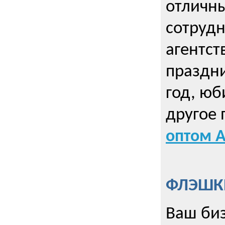
отличны
сотрудн
агентст
праздни
год, юб
другое
оптом А
ФЛЭШКИ
Ваш биз