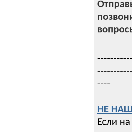
Отправь
позвони
вопрос
----------
----------
----
НЕ НАШ
Если на