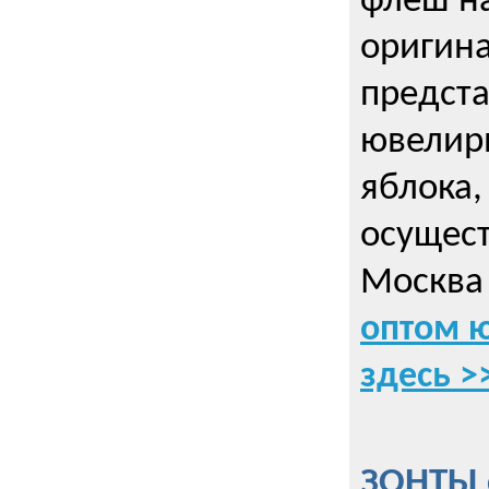
флеш на
оригин
предста
ювелирн
яблока,
осущес
Москва 
оптом 
здесь >
ЗОНТЫ 