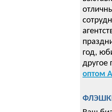
отличны
сотрудн
агентст
праздни
год, юб
другое
оптом А
ФЛЭШКИ