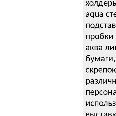
холдеры
aqua ст
подстав
пробки 
аква ли
бумаги,
скрепо
различ
персона
использ
выставк