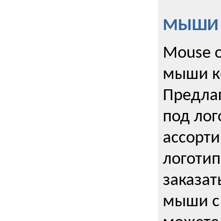
МЫШИ к
Mouse o
мыши к
Предла
под лог
ассорт
логоти
заказа
мыши с