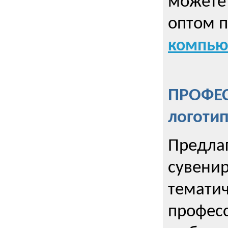
можете 
оптом 
компью
ПРОФЕ
логоти
Предла
сувенир
тематич
профес