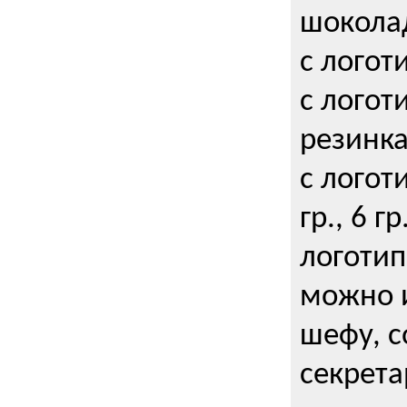
шокола
с логот
с логот
резинка
с логот
гр., 6 гр
логоти
можно и
шефу, с
секрета