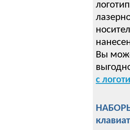
логотип
лазерно
носител
нанесен
Вы може
выгодн
с логот
НАБОРЫ
клавиа