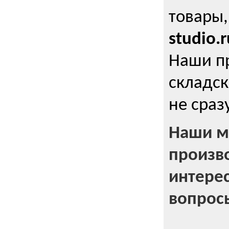
товары,
studio.r
Наши п
складск
не сраз
Наши м
произв
интерес
вопрос