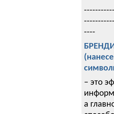
----------
----------
----
БРЕНД
(нанес
символ
– это э
информи
а главн