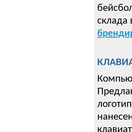
бейсбол
склада 
брендир
КЛАВИА
Компью
Предла
логотип
нанесен
клавиат