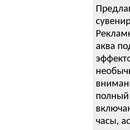
Предла
сувени
Реклам
аква п
эффекто
необыч
внимани
полный 
включаю
часы, a