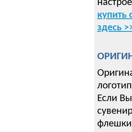
настрое
купить 
здесь >
ОРИГИ
Оригин
логоти
Если Вы
сувенир
флешки