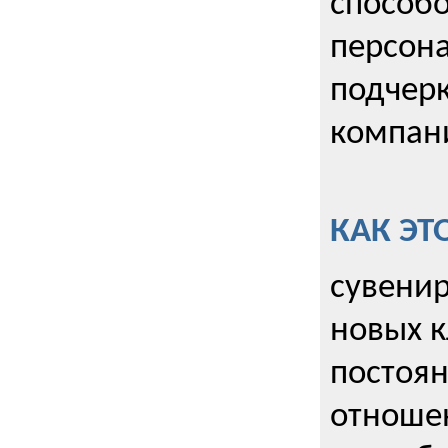
способо
персона
подчерк
компани
КАК ЭТ
сувенир
новых к
постоя
отношен