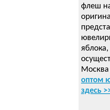
флеш на
оригин
предста
ювелирн
яблока,
осущес
Москва 
оптом 
здесь >