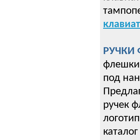
тампопе
клавиат
РУЧКИ 
флешки 
под нан
Предла
ручек ф
логотип
каталог