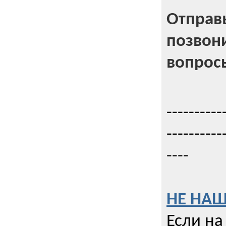
Отправь
позвони
вопрос
----------
----------
----
НЕ НАШ
Если на