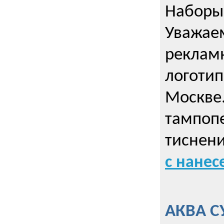
Наборы 
Уважае
реклам
логотип
Москве.
тампопе
тиснен
с нане
АКВА С