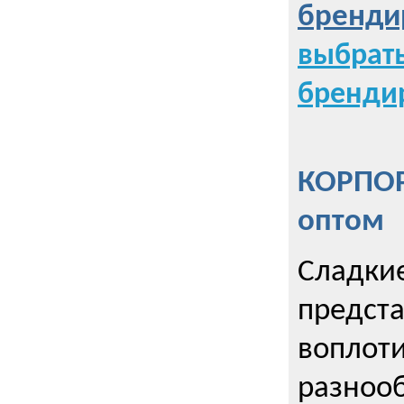
бренди
выбрат
бренди
КОРПОР
оптом
Сладкие
предст
воплоти
разнооб