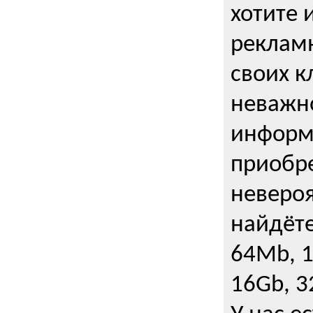
хотите 
рекламн
своих к
неважно
информ
приобре
неверо
найдёте
64Mb, 1
16Gb, 3