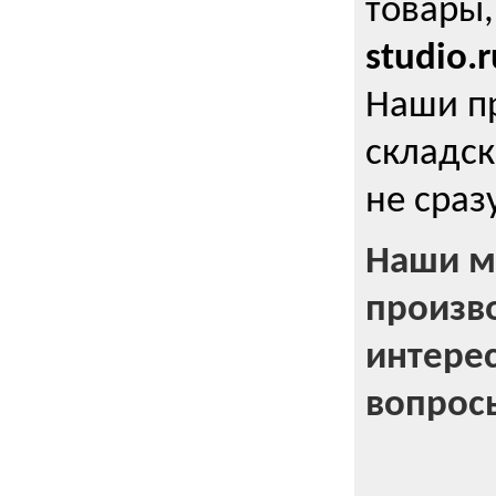
товары,
studio.r
Наши п
складск
не сраз
Наши м
произв
интерес
вопрос