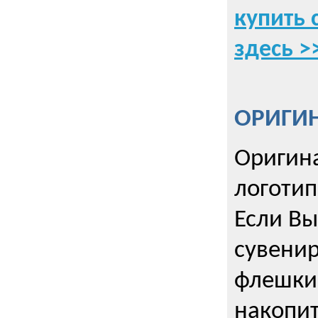
купить 
здесь >
ОРИГИ
Оригин
логоти
Если Вы
сувенир
флешки
накопи