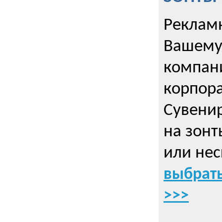
Рекламн
Вашему
компани
корпор
Cувенир
на зонт
или нес
выбрать
>>>