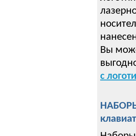
лазерно
носител
нанесен
Вы може
выгодн
с логот
НАБОРЫ
клавиа