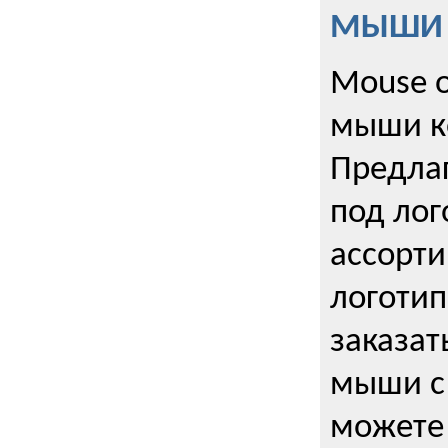
МЫШИ к
Mouse o
мыши к
Предла
под лог
ассорт
логоти
заказа
мыши с
можете 