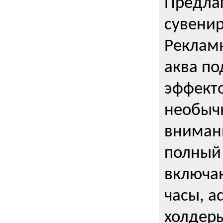
Предла
сувени
Реклам
аква п
эффекто
необыч
внимани
полный 
включаю
часы, a
холдеры