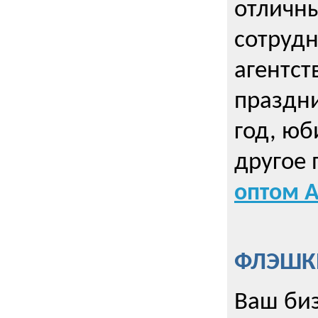
отличны
сотрудн
агентст
праздни
год, юб
другое
оптом А
ФЛЭШКИ
Ваш биз