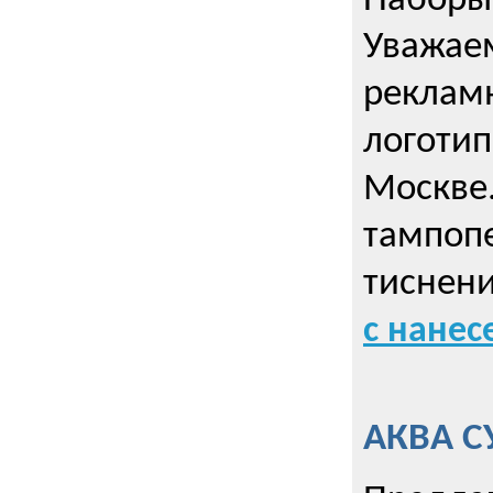
Наборы 
Уважае
реклам
логотип
Москве.
тампопе
тиснен
с нане
АКВА С