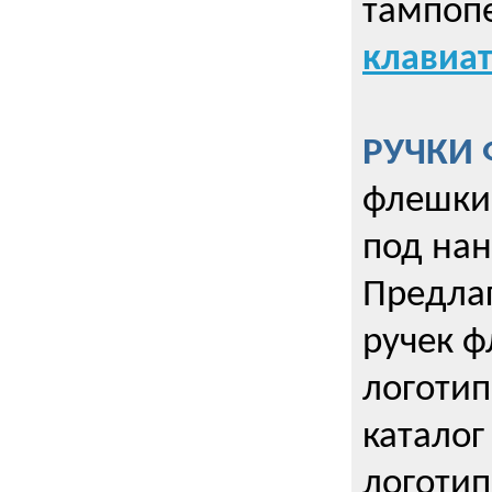
тампопе
клавиат
РУЧКИ 
флешки 
под нан
Предла
ручек ф
логотип
каталог
логотип