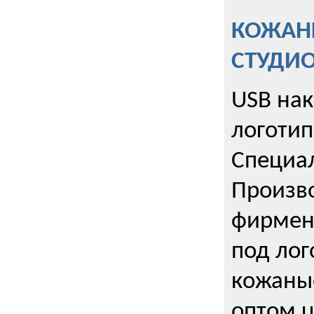
КОЖАНЫ
СТУДИ
USB на
логотип
Специа
Произво
фирмен
под лог
кожаны
оптом u