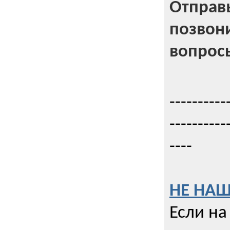
Отправь
позвони
вопрос
----------
----------
----
НЕ НАШ
Если на