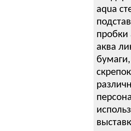
aqua ст
подстав
пробки 
аква ли
бумаги,
скрепо
различ
персона
использ
выставк