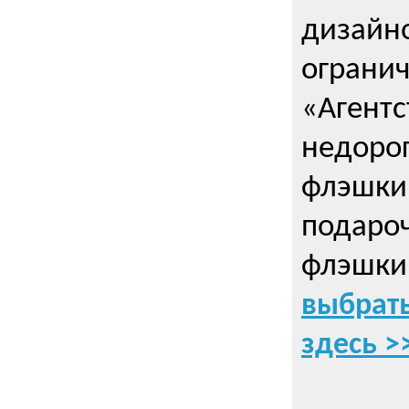
дизайно
ограни
«Агентс
недорог
флэшки 
подаро
флэшки
выбрать
здесь >