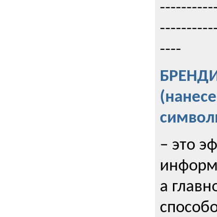
----------
----------
----
БРЕНД
(нанес
символ
– это э
информи
а главн
способо