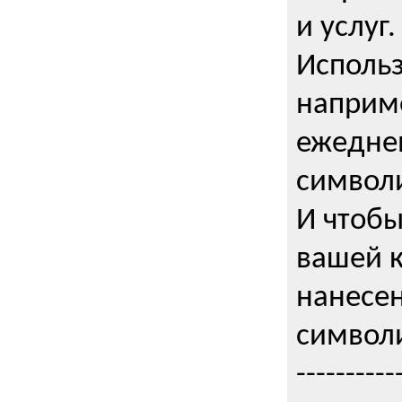
и услуг.
Использ
наприме
ежедне
символи
И чтобы
вашей 
нанесен
символи
----------