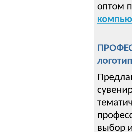
оптом 
компью
ПРОФЕ
логоти
Предла
сувенир
тематич
профес
выбор 