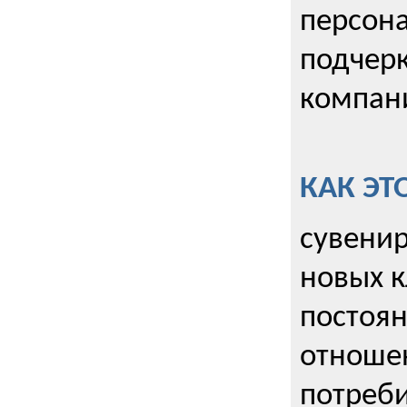
персона
подчерк
компани
КАК ЭТ
сувенир
новых к
постоя
отношен
потреби