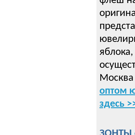
флеш на
оригин
предста
ювелирн
яблока,
осущес
Москва 
оптом 
здесь >
ЗОНТЫ 