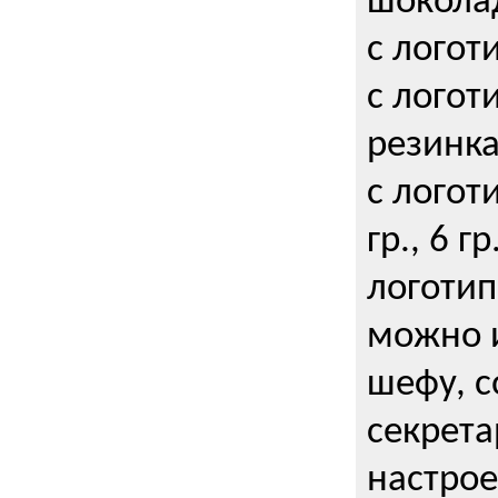
шокола
с логот
с логот
резинка
с логот
гр., 6 гр
логоти
можно и
шефу, с
секрета
настрое