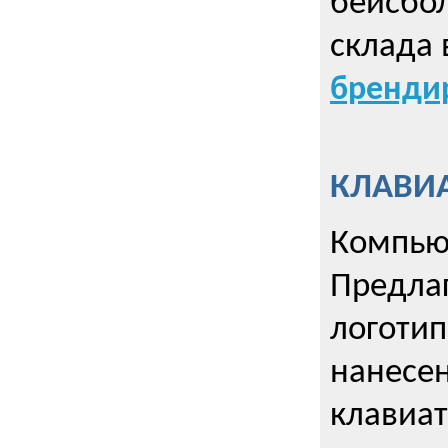
бейсбол
склада 
брендир
КЛАВИА
Компью
Предла
логотип
нанесен
клавиат