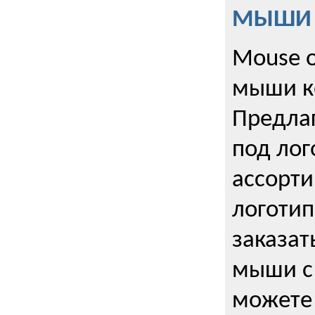
МЫШИ к
Mouse o
мыши к
Предла
под лог
ассорт
логоти
заказа
мыши с
можете 