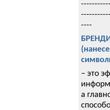
----------
----------
----
БРЕНД
(нанес
символ
– это э
информи
а главн
способо