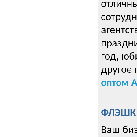
отличны
сотрудн
агентст
праздни
год, юб
другое
оптом А
ФЛЭШКИ
Ваш биз