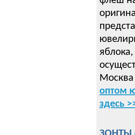
флеш на
оригин
предста
ювелирн
яблока,
осущес
Москва 
оптом 
здесь >
ЗОНТЫ 