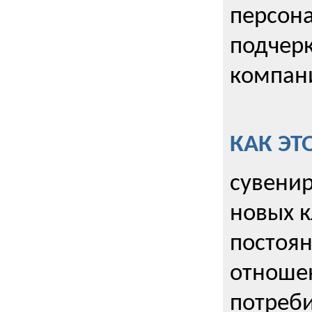
персона
подчерк
компани
КАК ЭТ
сувенир
новых к
постоя
отношен
потреби