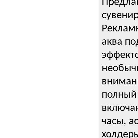
Предла
сувени
Реклам
аква п
эффекто
необыч
внимани
полный 
включаю
часы, a
холдеры