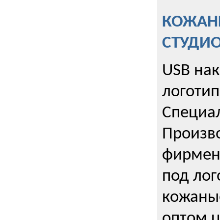
КОЖАНЫ
СТУДИ
USB на
логотип
Специа
Произво
фирмен
под лог
кожаны
оптом u