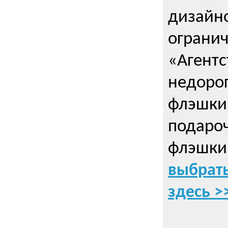
дизайно
ограни
«Агентс
недорог
флэшки 
подаро
флэшки
выбрать
здесь >