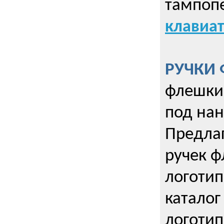
тампопе
клавиат
РУЧКИ 
флешки 
под нан
Предла
ручек ф
логотип
каталог
логотип