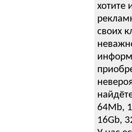
хотите 
рекламн
своих к
неважно
информ
приобре
неверо
найдёте
64Mb, 1
16Gb, 3