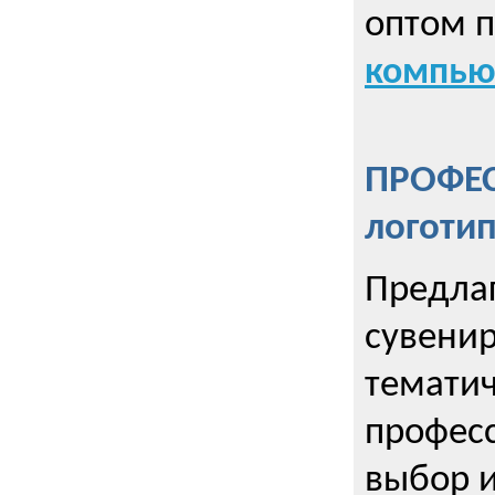
оптом 
компью
ПРОФЕ
логоти
Предла
сувенир
тематич
профес
выбор 