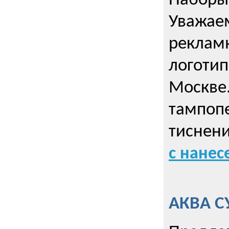
Наборы 
Уважае
реклам
логотип
Москве.
тампопе
тиснен
с нане
АКВА С