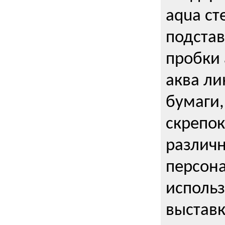
aqua ст
подстав
пробки 
аква ли
бумаги,
скрепо
различ
персона
использ
выставк