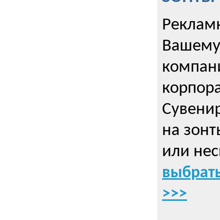
Рекламн
Вашему
компани
корпор
Cувенир
на зонт
или нес
выбрать
>>>