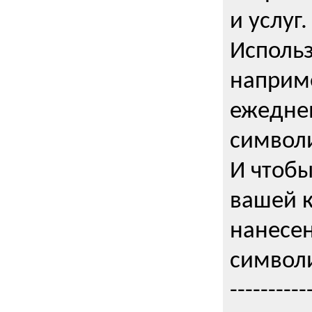
и услуг.
Использ
наприме
ежедне
символи
И чтобы
вашей 
нанесен
символи
----------