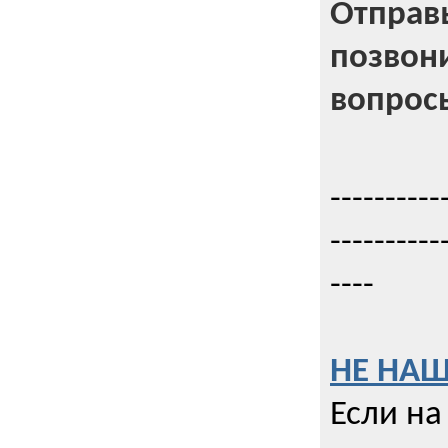
Отправь
позвони
вопрос
----------
----------
----
НЕ НАШ
Если на