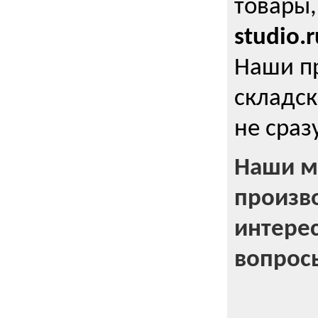
товары,
studio.r
Наши п
складск
не сраз
Наши м
произв
интерес
вопрос