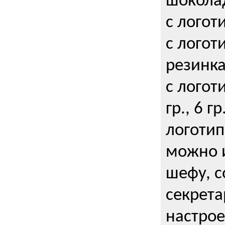
шокола
с логот
с логот
резинка
с логот
гр., 6 гр
логоти
можно и
шефу, с
секрета
настрое