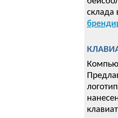
бейсбол
склада 
брендир
КЛАВИА
Компью
Предла
логотип
нанесен
клавиат