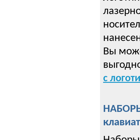
лазерно
носител
нанесен
Вы може
выгодн
с логот
НАБОРЫ
клавиа