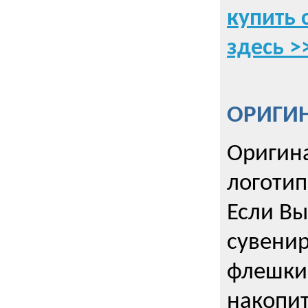
купить 
здесь >
ОРИГИ
Оригин
логоти
Если Вы
сувенир
флешки
накопи