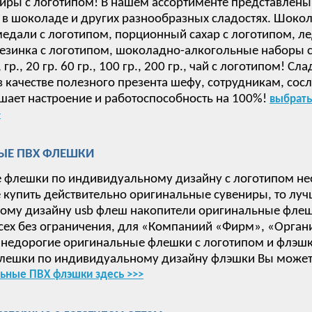
иры с логотипом! В нашем ассортименте представлены
в шоколаде и других разнообразных сладостях. Шокол
дали с логотипом, порционный сахар с логотипом, ле
езинка с логотипом, шоколадно-алкогольные наборы с 
 15, гр., 20 гр. 60 гр., 100 гр., 200 гр., чай с логотип
в качестве полезного презента шефу, сотрудникам, сос
ает настроение и работоспособность на 100%!
выбрать
>
ЫЕ ПВХ ФЛЕШКИ
 флешки по индивидуальному дизайну с логотипом не
е купить действительно оригинальные сувениры, то луч
ому дизайну usb флеш накопители оригинальные флеш
сех без ограничения, для «Компаниий «Фирм», «Орган
недорогие оригинальные флешки с логотипом и флэшки
лешки по индивидуальному дизайну флэшки Вы может
ьные ПВХ флэшки здесь >>>