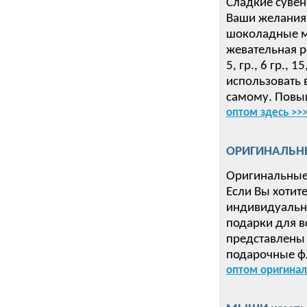
Сладкие сувен
Ваши желания 
шоколадные ме
жевательная р
5, гр., 6 гр.,
использовать 
самому. Повыш
оптом здесь >>
ОРИГИНАЛЬН
Оригинальные
Если Вы хотит
индивидуальн
подарки для в
представлены 
подарочные ф
оптом оригинал