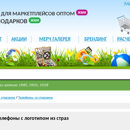
М
 ДЛЯ МАРКЕТПЛЕЙСОВ ОПТОМ
ПОДАРКОВ
Г
АКЦИИ
МЕРЧ ГАЛЕРЕЯ
БРЕНДИНГ
РАСЧЕ
ез запятую 19081, 19031, 19318
 стразами
/
Телефоны со стразами
лефоны с логотипом из страз