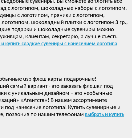
 съедобные сувениры. Вы сможете воплотить все
ад с логотипом, шоколадные наборы с логотипом,
денцы с логотипом, пряники с логотипом,
логотипом, шоколадный плитки с логотипом 3 гр.,
ом! Сладкие подарки и шоколадные сувениры можно
луживцам, клиентам, секретарю, а лучше съесть
 и купить сладкие сувениры с нанесением логотипа
обычные usb флеш карты подарочные!
ший самый вариант - это заказать флешки под
ки с уникальным дизайном – это необычные
изаций» «Агентств»! В нашем ассортименте
 под нанесение логотипа! Купить сувенирные и
е, позвонив по нашим телефонам
выбрать и купить