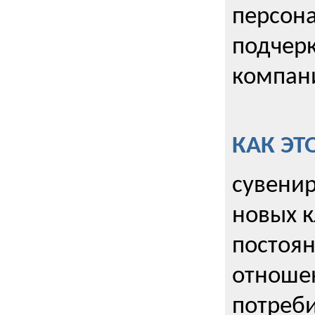
персона
подчерк
компани
КАК ЭТ
сувенир
новых к
постоя
отношен
потреби