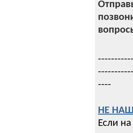
Отправь
позвони
вопрос
----------
----------
----
НЕ НАШ
Если на