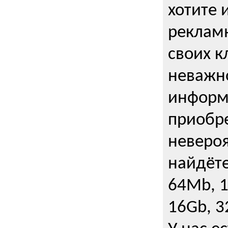
хотите 
рекламн
своих к
неважно
информ
приобре
неверо
найдёте
64Mb, 1
16Gb, 3