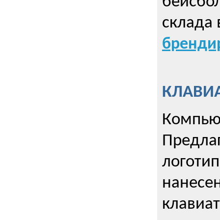
бейсбол
склада 
брендир
КЛАВИА
Компью
Предла
логотип
нанесен
клавиат