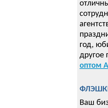
отличны
сотрудн
агентст
праздни
год, юб
другое
оптом А
ФЛЭШКИ
Ваш биз