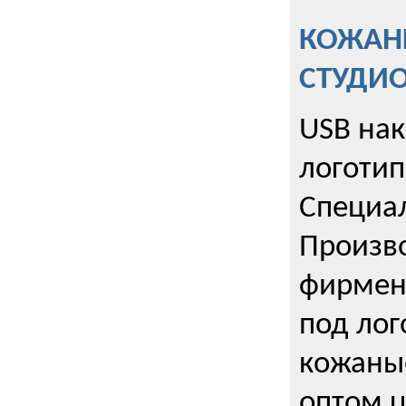
КОЖАНЫ
СТУДИ
USB на
логотип
Специа
Произво
фирмен
под лог
кожаны
оптом u