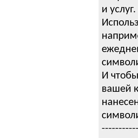
и услуг.
Использ
наприме
ежедне
символи
И чтобы
вашей 
нанесен
символи
----------