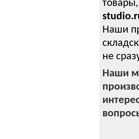
товары,
studio.r
Наши п
складск
не сраз
Наши м
произв
интерес
вопрос