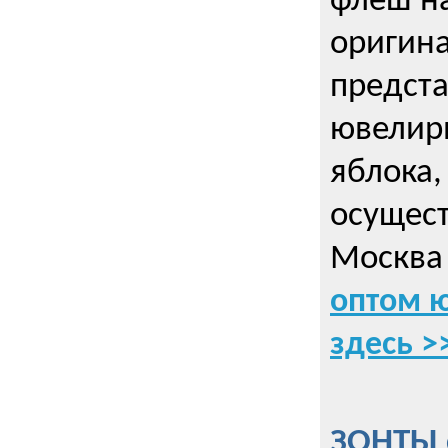
флеш на
оригин
предста
ювелирн
яблока,
осущес
Москва 
оптом 
здесь >
ЗОНТЫ 