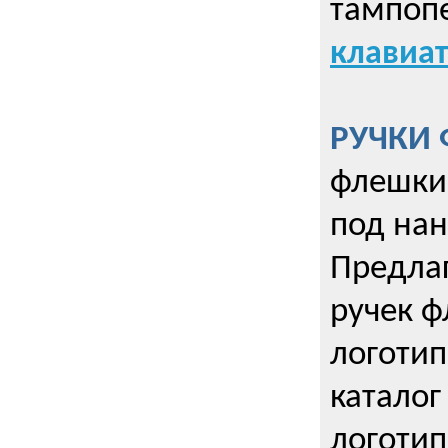
тампопе
клавиат
РУЧКИ 
флешки 
под нан
Предла
ручек ф
логотип
каталог
логотип