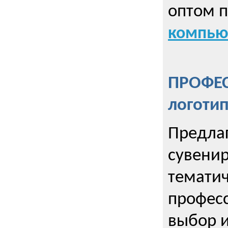
оптом 
компью
ПРОФЕ
логоти
Предла
сувенир
тематич
профес
выбор 