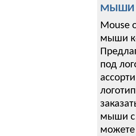
МЫШИ к
Mouse o
мыши к
Предла
под лог
ассорт
логоти
заказа
мыши с
можете 