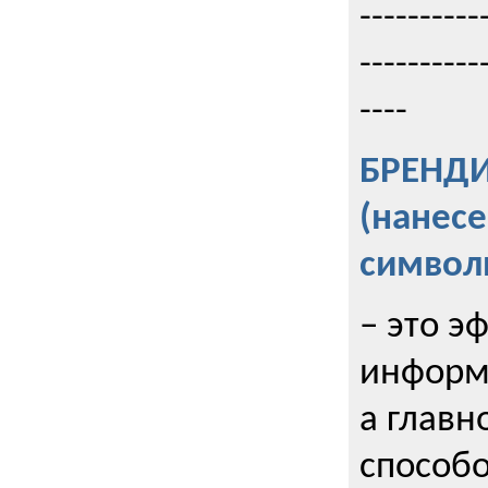
----------
----------
----
БРЕНД
(нанес
символ
– это э
информи
а главн
способо