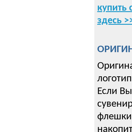
купить 
здесь >
ОРИГИ
Оригин
логоти
Если Вы
сувенир
флешки
накопи