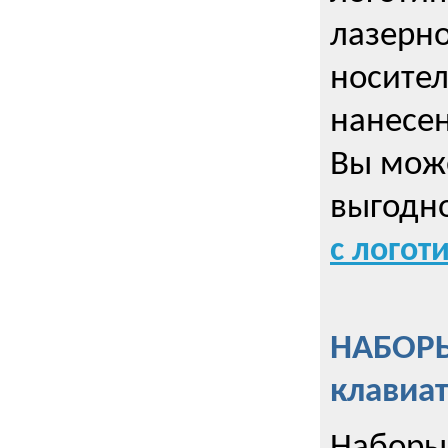
лазерно
носител
нанесен
Вы може
выгодн
с логот
НАБОРЫ
клавиа