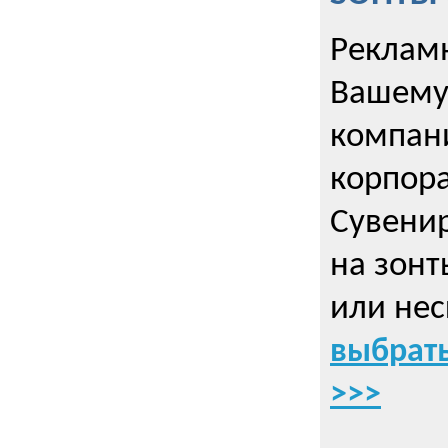
Рекламн
Вашему
компани
корпор
Cувенир
на зонт
или нес
выбрать
>>>