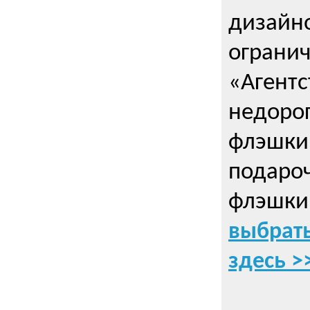
дизайно
ограни
«Агентс
недорог
флэшки 
подаро
флэшки
выбрать
здесь >