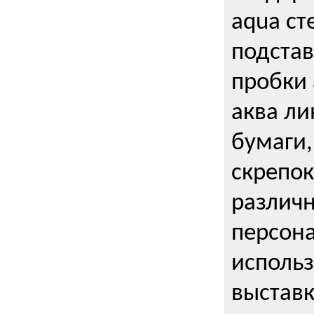
aqua ст
подстав
пробки 
аква ли
бумаги,
скрепо
различ
персона
использ
выставк