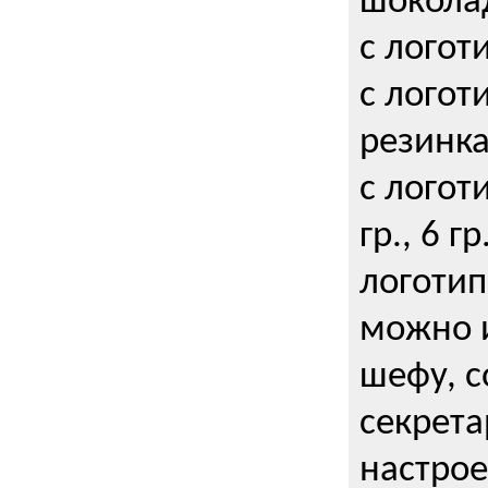
шокола
с логот
с логот
резинка
с логот
гр., 6 гр
логоти
можно и
шефу, с
секрета
настрое