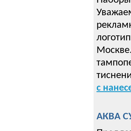
Наборы 
Уважае
реклам
логотип
Москве.
тампопе
тиснен
с нане
АКВА С