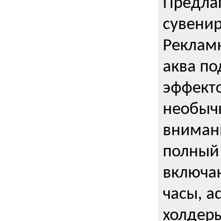
Предла
сувени
Реклам
аква п
эффекто
необыч
внимани
полный 
включаю
часы, a
холдеры