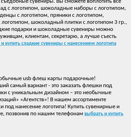
 съедобные сувениры. Вы сможете воплотить все
ад с логотипом, шоколадные наборы с логотипом,
денцы с логотипом, пряники с логотипом,
логотипом, шоколадный плитки с логотипом 3 гр.,
ом! Сладкие подарки и шоколадные сувениры можно
луживцам, клиентам, секретарю, а лучше съесть
 и купить сладкие сувениры с нанесением логотипа
обычные usb флеш карты подарочные!
ший самый вариант - это заказать флешки под
ки с уникальным дизайном – это необычные
изаций» «Агентств»! В нашем ассортименте
 под нанесение логотипа! Купить сувенирные и
е, позвонив по нашим телефонам
выбрать и купить