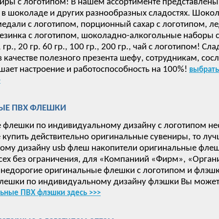
иры с логотипом! В нашем ассортименте представлены
в шоколаде и других разнообразных сладостях. Шокол
дали с логотипом, порционный сахар с логотипом, ле
езинка с логотипом, шоколадно-алкогольные наборы с 
 15, гр., 20 гр. 60 гр., 100 гр., 200 гр., чай с логотип
в качестве полезного презента шефу, сотрудникам, сос
ает настроение и работоспособность на 100%!
выбрать
>
ЫЕ ПВХ ФЛЕШКИ
 флешки по индивидуальному дизайну с логотипом не
е купить действительно оригинальные сувениры, то луч
ому дизайну usb флеш накопители оригинальные флеш
сех без ограничения, для «Компаниий «Фирм», «Орган
недорогие оригинальные флешки с логотипом и флэшки
лешки по индивидуальному дизайну флэшки Вы может
ьные ПВХ флэшки здесь >>>