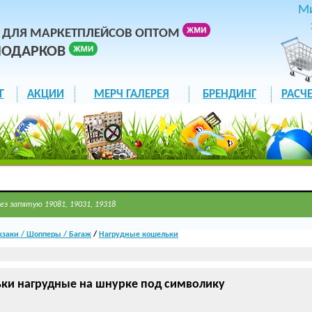
М
 ДЛЯ МАРКЕТПЛЕЙСОВ ОПТОМ
ПОДАРКОВ
Г
АКЦИИ
МЕРЧ ГАЛЕРЕЯ
БРЕНДИНГ
РАСЧЕ
ез запятую 19081, 19031, 19318
заки / Шопперы / Багаж
/
Нагрудные кошельки
ки нагрудные на шнурке под символику