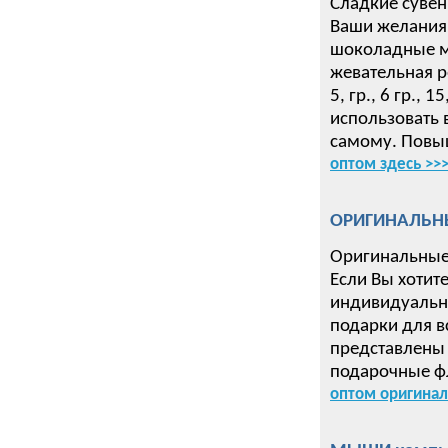
Сладкие сувен
Ваши желания 
шоколадные ме
жевательная р
5, гр., 6 гр.,
использовать 
самому. Повыш
оптом здесь >>
ОРИГИНАЛЬН
Оригинальные
Если Вы хотит
индивидуальн
подарки для в
представлены 
подарочные ф
оптом оригинал