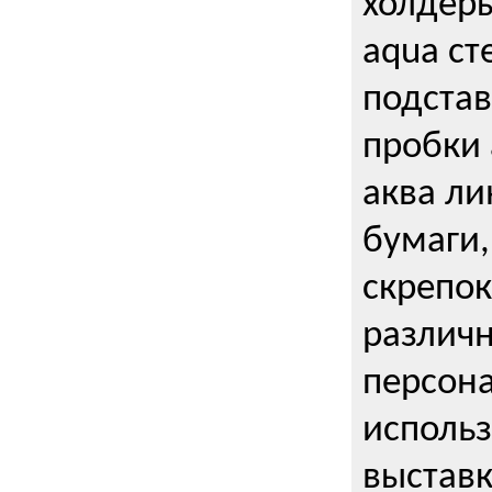
холдеры
aqua ст
подстав
пробки 
аква ли
бумаги,
скрепо
различ
персона
использ
выставк