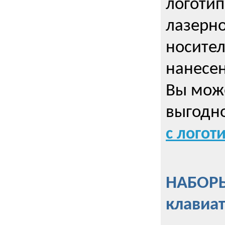
логотип
лазерно
носител
нанесен
Вы може
выгодн
с логот
НАБОРЫ
клавиа