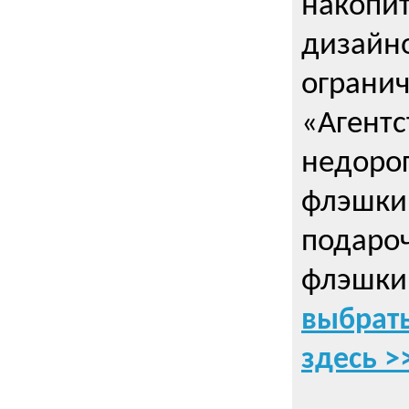
накопи
дизайно
ограни
«Агентс
недорог
флэшки 
подаро
флэшки
выбрать
здесь >