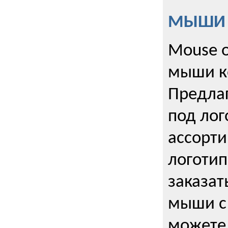
МЫШИ к
Mouse o
мыши к
Предла
под лог
ассорт
логоти
заказа
мыши с
можете 