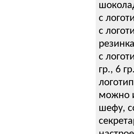
шокола
с логот
с логот
резинка
с логот
гр., 6 гр
логоти
можно и
шефу, с
секрета