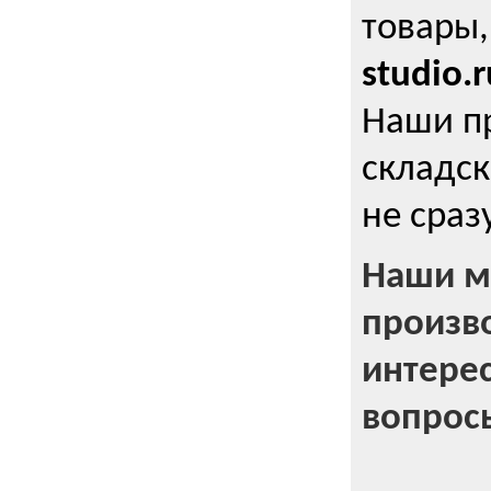
товары,
studio.r
Наши п
складск
не сраз
Наши м
произв
интерес
вопрос