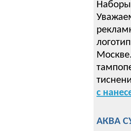
Наборы 
Уважае
реклам
логотип
Москве.
тампопе
тиснен
с нане
АКВА С