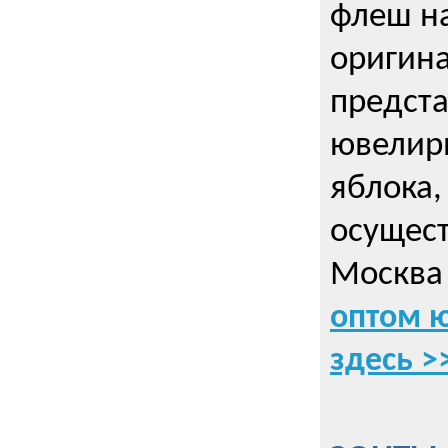
флеш на
оригин
предста
ювелирн
яблока,
осущес
Москва 
оптом 
здесь >