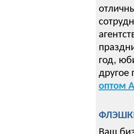
отличны
сотрудн
агентст
праздни
год, юб
другое
оптом А
ФЛЭШКИ
Ваш биз