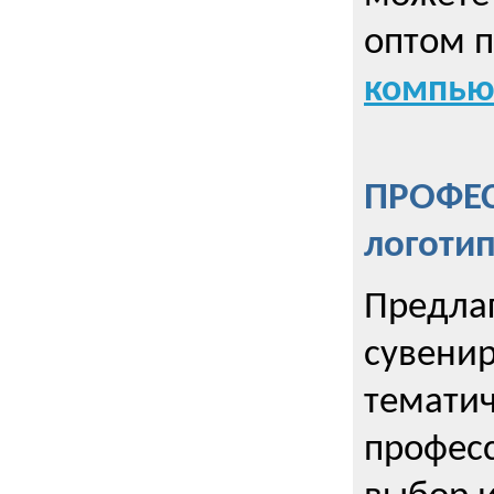
оптом 
компью
ПРОФЕ
логоти
Предла
сувенир
тематич
профес