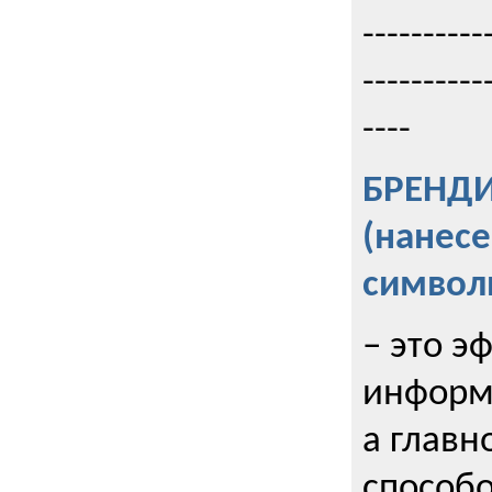
----------
----------
----
БРЕНД
(нанес
символ
– это э
информи
а главн
способо