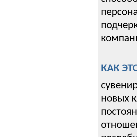
персона
подчерк
компани
КАК ЭТ
сувенир
новых к
постоя
отношен