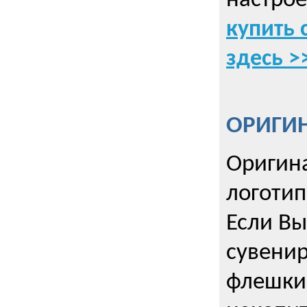
настрое
купить 
здесь >
ОРИГИ
Оригин
логоти
Если Вы
сувенир
флешки