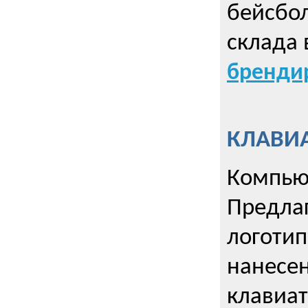
бейсбол
склада 
брендир
КЛАВИА
Компью
Предла
логотип
нанесен
клавиат