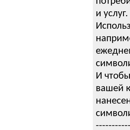
потреби
и услуг.
Использ
наприме
ежедне
символи
И чтобы
вашей 
нанесен
символи
----------