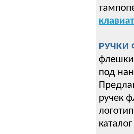
тампопе
клавиат
РУЧКИ 
флешки 
под нан
Предла
ручек ф
логотип
каталог