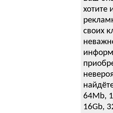
хотите 
рекламн
своих к
неважно
информ
приобре
неверо
найдёте
64Mb, 1
16Gb, 3