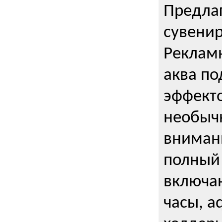
Предла
сувени
Реклам
аква п
эффекто
необыч
внимани
полный 
включаю
часы, a