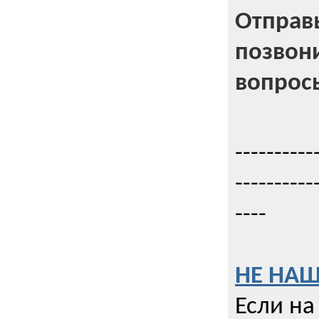
Отправь
позвони
вопрос
----------
----------
----
НЕ НАШ
Если на