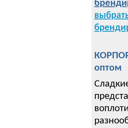
бренди
выбрат
бренди
КОРПОР
оптом
Сладкие
предст
воплоти
разнооб