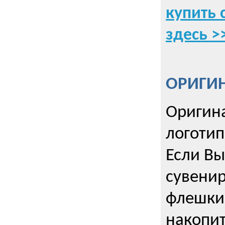
купить 
здесь >
ОРИГИ
Оригин
логоти
Если Вы
сувенир
флешки
накопи