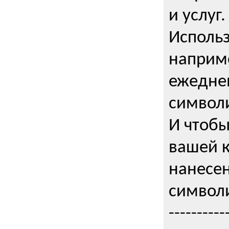
и услуг.
Использ
наприме
ежедне
символи
И чтобы
вашей 
нанесен
символи
----------