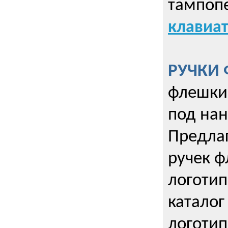
тампопе
клавиат
РУЧКИ 
флешки 
под нан
Предла
ручек ф
логотип
каталог
логотип