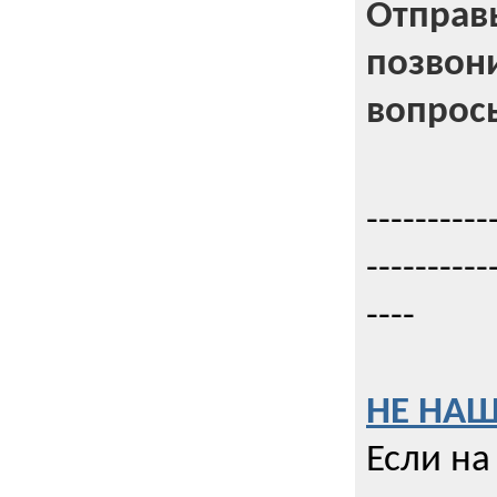
Отправь
позвони
вопрос
----------
----------
----
НЕ НАШ
Если на