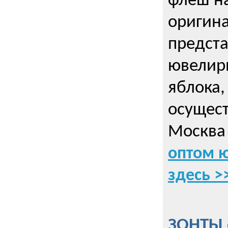
флеш на
оригин
предста
ювелирн
яблока,
осущес
Москва 
оптом 
здесь >
ЗОНТЫ 