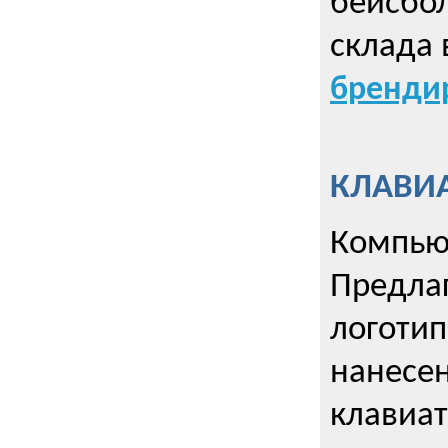
бейсбол
склада 
брендир
КЛАВИА
Компью
Предла
логотип
нанесен
клавиат