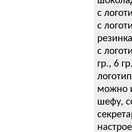
шокола
с логот
с логот
резинка
с логот
гр., 6 гр
логоти
можно и
шефу, с
секрета
настрое