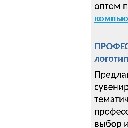
оптом 
компью
ПРОФЕ
логоти
Предла
сувенир
тематич
профес
выбор 