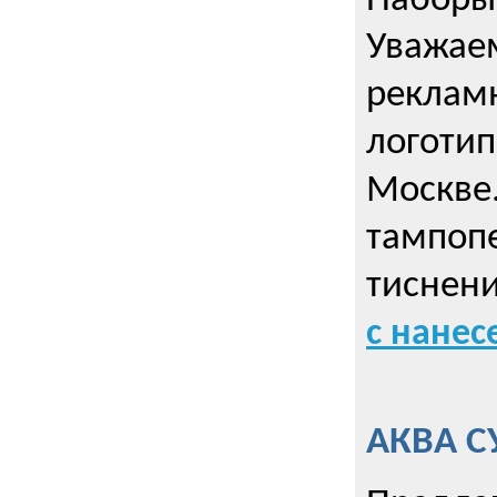
Наборы 
Уважае
реклам
логотип
Москве.
тампопе
тиснен
с нане
АКВА С