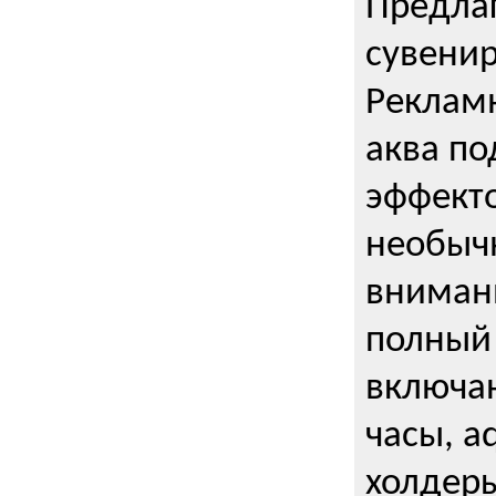
Предла
сувени
Реклам
аква п
эффекто
необыч
внимани
полный 
включаю
часы, a
холдеры