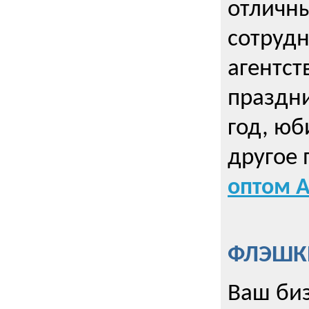
отличны
сотрудн
агентст
праздни
год, юб
другое
оптом А
ФЛЭШКИ
Ваш биз