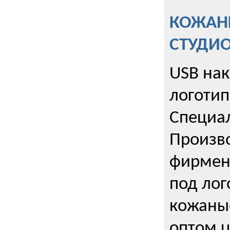
КОЖАНЫ
СТУДИ
USB на
логотип
Специа
Произво
фирмен
под лог
кожаны
оптом u