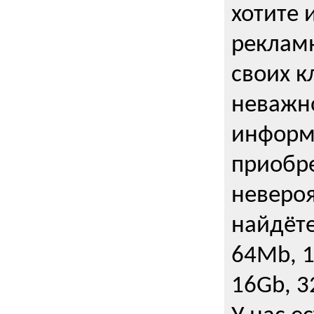
хотите 
рекламн
своих к
неважно
информ
приобре
неверо
найдёте
64Mb, 1
16Gb, 3