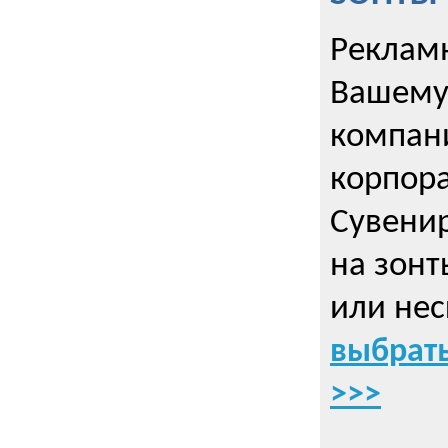
Рекламн
Вашему
компани
корпор
Cувенир
на зонт
или нес
выбрать
>>>