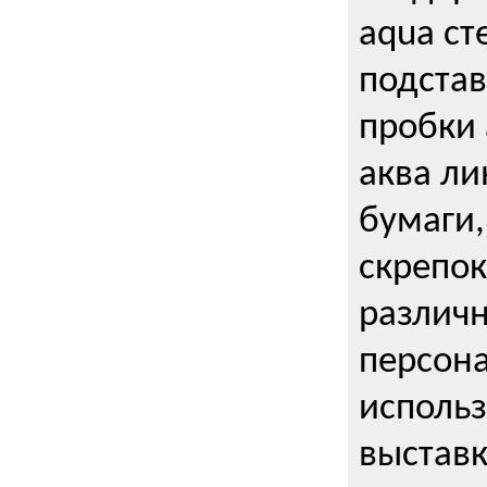
aqua ст
подстав
пробки 
аква ли
бумаги,
скрепо
различ
персона
использ
выставк