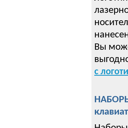
лазерно
носител
нанесен
Вы може
выгодн
с логот
НАБОРЫ
клавиа