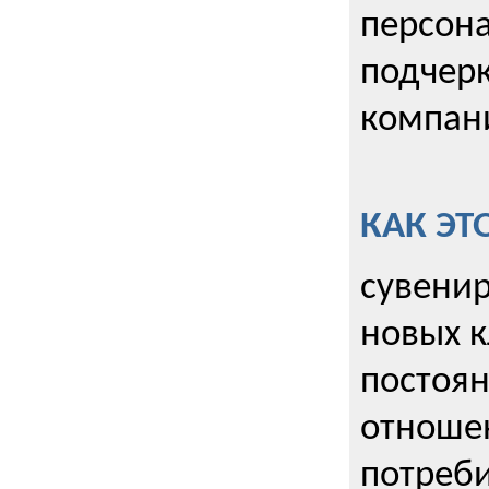
персона
подчерк
компани
КАК ЭТ
сувенир
новых к
постоя
отношен
потреби