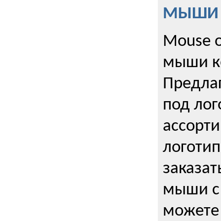
МЫШИ к
Mouse o
мыши к
Предла
под лог
ассорт
логоти
заказа
мыши с
можете 