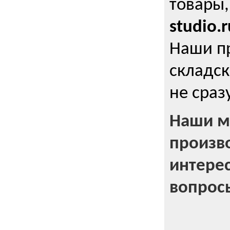
товары,
studio.r
Наши п
складск
не сраз
Наши м
произв
интерес
вопрос