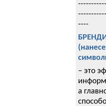
----------
----------
----
БРЕНД
(нанес
символ
– это э
информи
а главн
способо