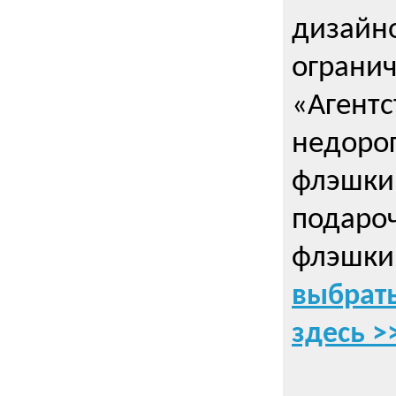
дизайно
ограни
«Агентс
недорог
флэшки 
подаро
флэшки
выбрать
здесь >