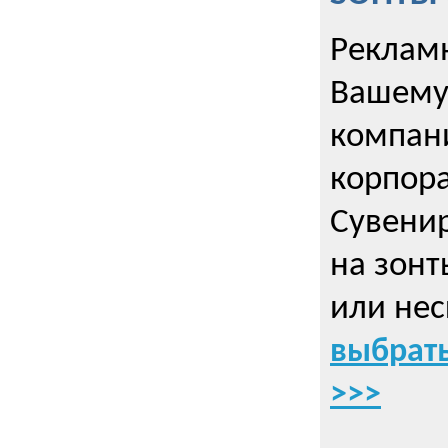
Рекламн
Вашему
компани
корпор
Cувенир
на зонт
или нес
выбрать
>>>