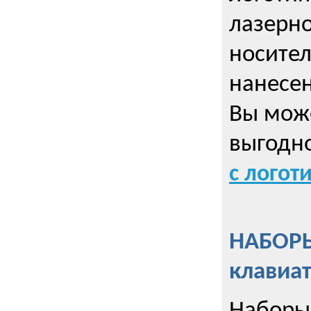
лазерно
носител
нанесен
Вы може
выгодн
с логот
НАБОРЫ
клавиа