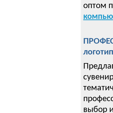
оптом 
компью
ПРОФЕ
логоти
Предла
сувенир
тематич
профес
выбор 