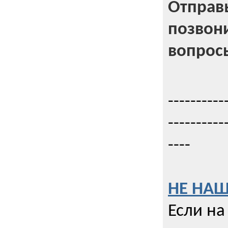
Отправь
позвони
вопрос
----------
----------
----
НЕ НАШ
Если на