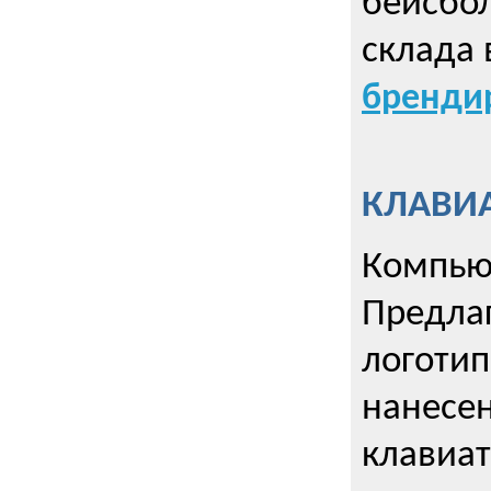
бейсбол
склада 
брендир
КЛАВИА
Компью
Предла
логотип
нанесен
клавиат