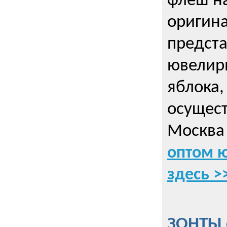
флеш на
оригин
предста
ювелирн
яблока,
осущес
Москва 
оптом 
здесь >
ЗОНТЫ 