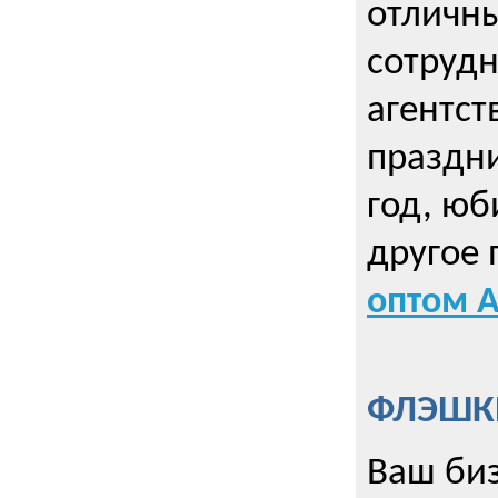
отличны
сотрудн
агентст
праздни
год, юб
другое
оптом А
ФЛЭШКИ
Ваш биз