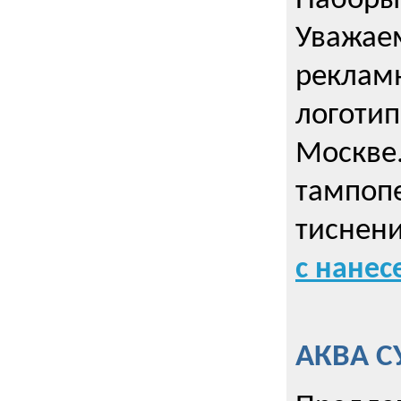
Наборы 
Уважае
реклам
логотип
Москве.
тампопе
тиснен
с нане
АКВА С