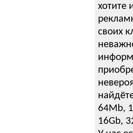
хотите 
рекламн
своих к
неважно
информ
приобре
неверо
найдёте
64Mb, 1
16Gb, 3