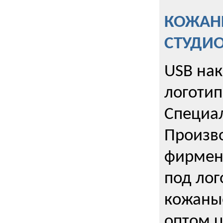
КОЖАНЫ
СТУДИ
USB на
логотип
Специа
Произво
фирмен
под лог
кожаны
оптом u