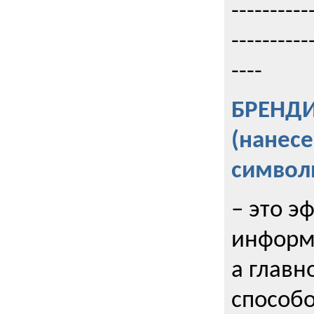
----------
----------
----
БРЕНД
(нанес
символ
– это э
информи
а главн
способо