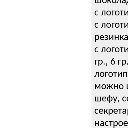
шокола
с логот
с логот
резинка
с логот
гр., 6 гр
логоти
можно и
шефу, с
секрета
настрое