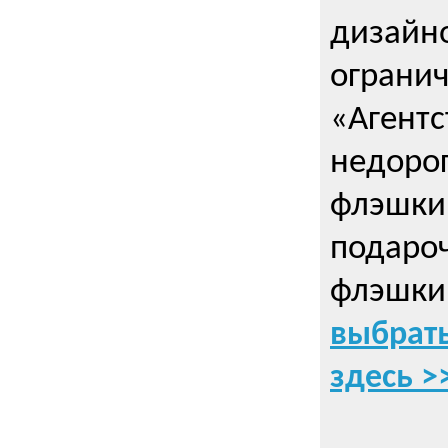
дизайно
ограни
«Агентс
недорог
флэшки 
подаро
флэшки
выбрать
здесь >