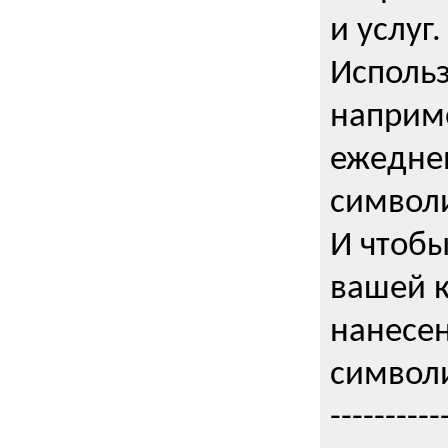
и услуг.
Использ
наприме
ежедне
символи
И чтобы
вашей 
нанесен
символи
----------