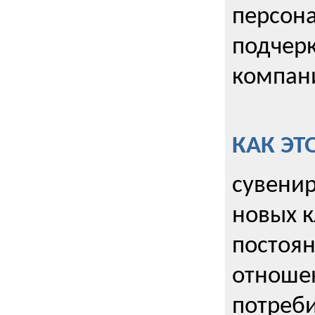
персона
подчерк
компани
КАК ЭТ
сувенир
новых к
постоя
отношен
потреби