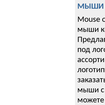
МЫШИ к
Mouse o
мыши к
Предла
под лог
ассорт
логоти
заказа
мыши с
можете 