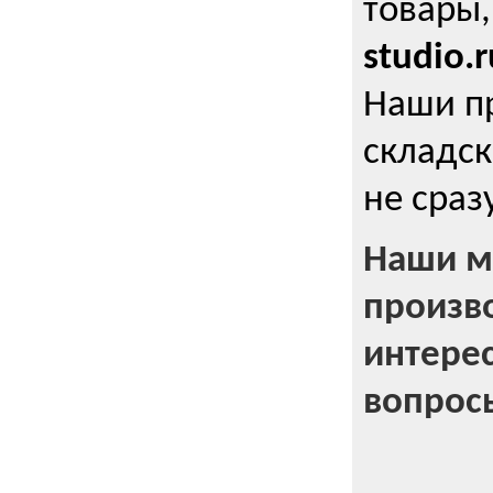
товары,
studio.r
Наши п
складск
не сраз
Наши м
произв
интерес
вопрос