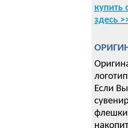
купить 
здесь >
ОРИГИ
Оригин
логоти
Если Вы
сувенир
флешки
накопи