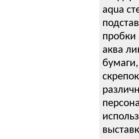
aqua ст
подстав
пробки 
аква ли
бумаги,
скрепо
различ
персона
использ
выставк