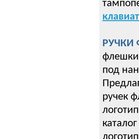
тампопе
клавиат
РУЧКИ 
флешки 
под нан
Предла
ручек ф
логотип
каталог
логотип