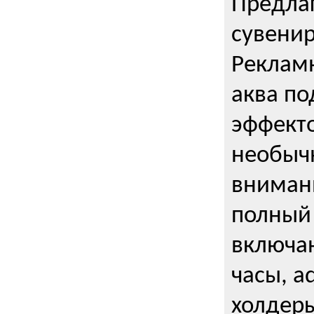
Предла
сувени
Реклам
аква п
эффекто
необыч
внимани
полный 
включаю
часы, a
холдеры