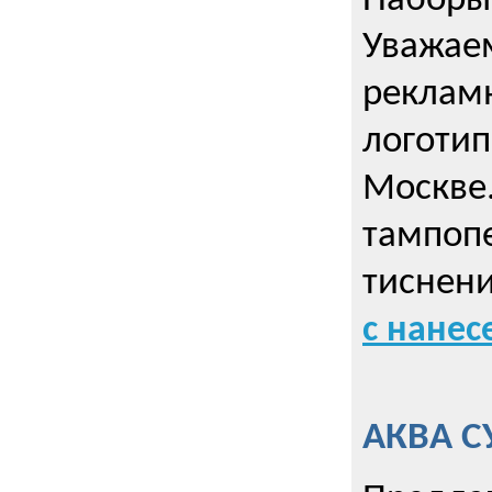
Наборы 
Уважае
реклам
логотип
Москве.
тампопе
тиснен
с нане
АКВА С