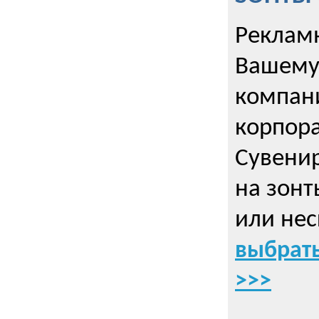
Рекламн
Вашему
компани
корпор
Cувенир
на зонт
или нес
выбрать
>>>