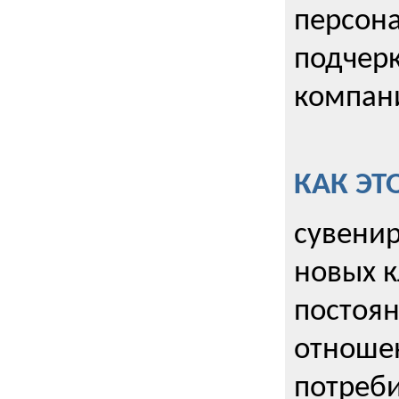
персона
подчерк
компани
КАК ЭТ
сувенир
новых к
постоя
отношен
потреби