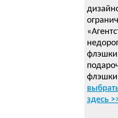
дизайно
ограни
«Агентс
недорог
флэшки 
подаро
флэшки
выбрать
здесь >