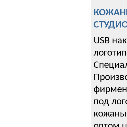
КОЖАНЫ
СТУДИ
USB на
логотип
Специа
Произво
фирмен
под лог
кожаны
оптом u