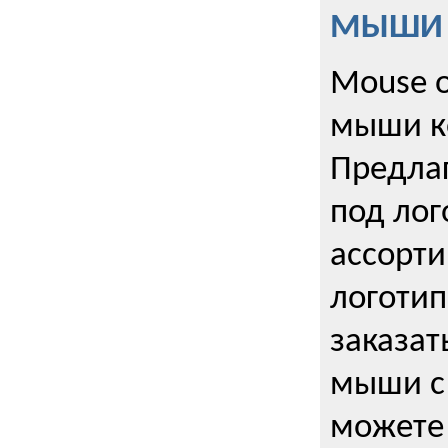
МЫШИ к
Mouse o
мыши к
Предла
под лог
ассорт
логоти
заказа
мыши с
можете 