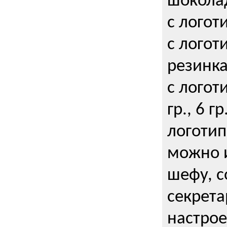
шокола
с логот
с логот
резинка
с логот
гр., 6 гр
логоти
можно и
шефу, с
секрета
настрое