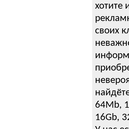
хотите 
рекламн
своих к
неважно
информ
приобре
неверо
найдёте
64Mb, 1
16Gb, 3