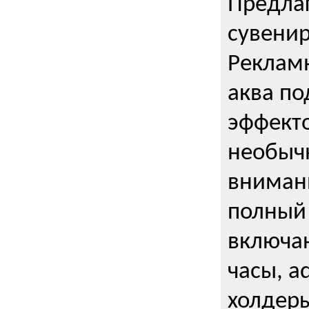
Предла
сувени
Реклам
аква п
эффекто
необыч
внимани
полный 
включаю
часы, a
холдеры