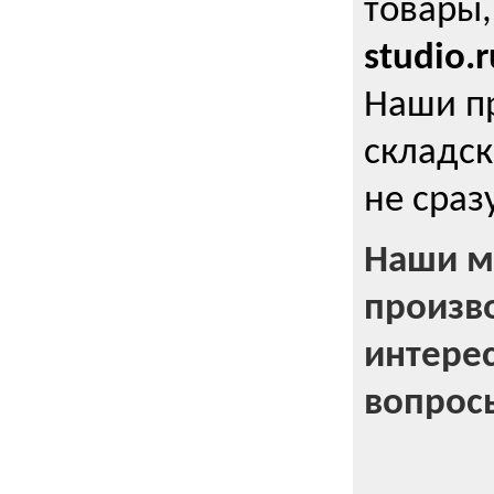
товары,
studio.r
Наши п
складск
не сраз
Наши м
произв
интерес
вопрос