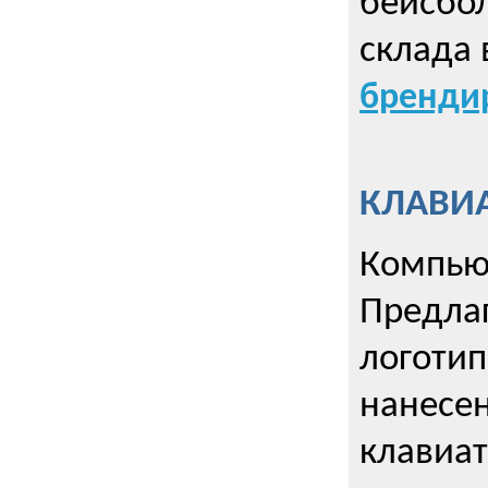
бейсбол
склада 
брендир
КЛАВИА
Компью
Предла
логотип
нанесен
клавиат