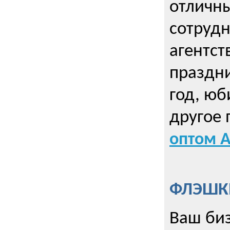
отличны
сотрудн
агентст
праздни
год, юб
другое
оптом А
ФЛЭШКИ
Ваш биз