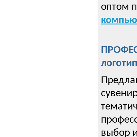
оптом 
компью
ПРОФЕ
логоти
Предла
сувенир
тематич
профес
выбор 