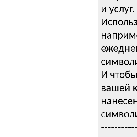
и услуг.
Использ
наприме
ежедне
символи
И чтобы
вашей 
нанесен
символи
----------