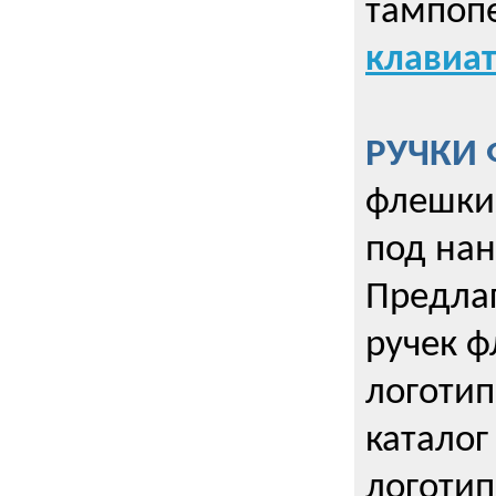
тампопе
клавиат
РУЧКИ 
флешки 
под нан
Предла
ручек ф
логотип
каталог
логотип