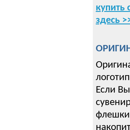
купить 
здесь >
ОРИГИ
Оригин
логоти
Если Вы
сувенир
флешки
накопи