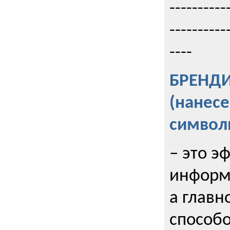
----------
----------
----
БРЕНД
(нанес
символ
– это э
информи
а главн
способо