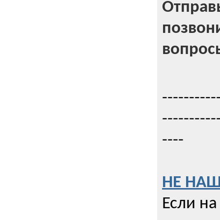
Отправь
позвони
вопрос
----------
----------
----
НЕ НАШ
Если на