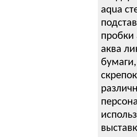
aqua ст
подстав
пробки 
аква ли
бумаги,
скрепо
различ
персона
использ
выставк