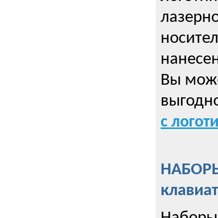
лазерно
носител
нанесен
Вы може
выгодн
с логот
НАБОРЫ
клавиа