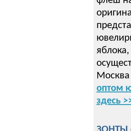
флеш на
оригин
предста
ювелирн
яблока,
осущес
Москва 
оптом 
здесь >
ЗОНТЫ 