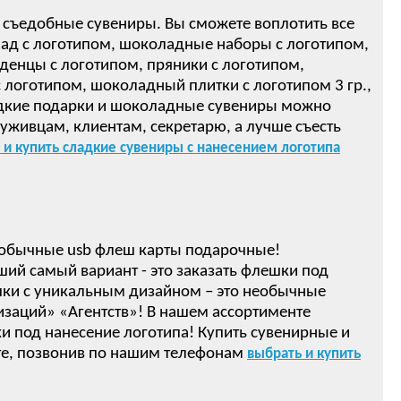
 съедобные сувениры. Вы сможете воплотить все
ад с логотипом, шоколадные наборы с логотипом,
денцы с логотипом, пряники с логотипом,
логотипом, шоколадный плитки с логотипом 3 гр.,
ом! Сладкие подарки и шоколадные сувениры можно
луживцам, клиентам, секретарю, а лучше съесть
 и купить сладкие сувениры с нанесением логотипа
обычные usb флеш карты подарочные!
ший самый вариант - это заказать флешки под
ки с уникальным дизайном – это необычные
изаций» «Агентств»! В нашем ассортименте
 под нанесение логотипа! Купить сувенирные и
е, позвонив по нашим телефонам
выбрать и купить