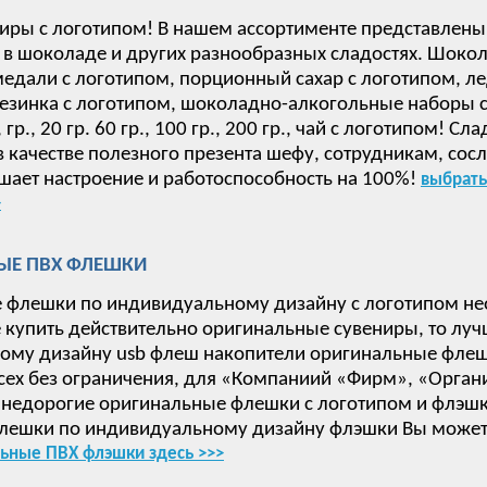
иры с логотипом! В нашем ассортименте представлены
в шоколаде и других разнообразных сладостях. Шокол
дали с логотипом, порционный сахар с логотипом, ле
езинка с логотипом, шоколадно-алкогольные наборы с 
 15, гр., 20 гр. 60 гр., 100 гр., 200 гр., чай с логотип
в качестве полезного презента шефу, сотрудникам, сос
ает настроение и работоспособность на 100%!
выбрать
>
ЫЕ ПВХ ФЛЕШКИ
 флешки по индивидуальному дизайну с логотипом не
е купить действительно оригинальные сувениры, то луч
ому дизайну usb флеш накопители оригинальные флеш
сех без ограничения, для «Компаниий «Фирм», «Орган
недорогие оригинальные флешки с логотипом и флэшки
лешки по индивидуальному дизайну флэшки Вы может
ьные ПВХ флэшки здесь >>>