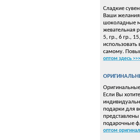
Сладкие сувен
Ваши желания 
шоколадные ме
жевательная р
5, гр., 6 гр.,
использовать 
самому. Повыш
оптом здесь >>
ОРИГИНАЛЬН
Оригинальные
Если Вы хотит
индивидуальн
подарки для в
представлены 
подарочные ф
оптом оригинал