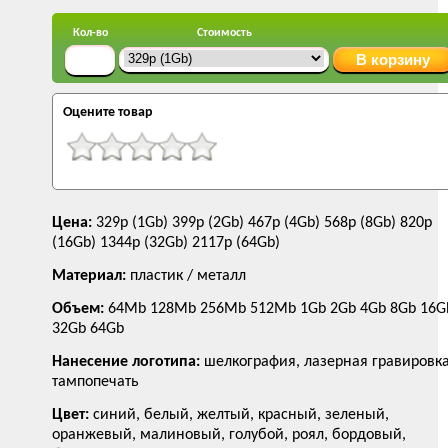
Кол-во
Стоимость
Оцените товар
Цена:
329р (1Gb) 399р (2Gb) 467р (4Gb) 568р (8Gb) 820р
(16Gb) 1344р (32Gb) 2117р (64Gb)
Материал:
пластик / металл
Объем:
64Mb 128Mb 256Mb 512Mb 1Gb 2Gb 4Gb 8Gb 16G
32Gb 64Gb
Нанесение логотипа:
шелкография, лазерная гравировка
тампопечать
Цвет:
синий, белый, желтый, красный, зеленый,
оранжевый, малиновый, голубой, роял, бордовый,