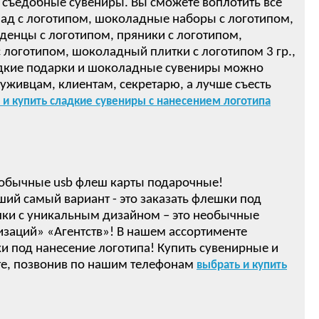
 съедобные сувениры. Вы сможете воплотить все
ад с логотипом, шоколадные наборы с логотипом,
денцы с логотипом, пряники с логотипом,
логотипом, шоколадный плитки с логотипом 3 гр.,
ом! Сладкие подарки и шоколадные сувениры можно
луживцам, клиентам, секретарю, а лучше съесть
 и купить сладкие сувениры с нанесением логотипа
обычные usb флеш карты подарочные!
ший самый вариант - это заказать флешки под
ки с уникальным дизайном – это необычные
изаций» «Агентств»! В нашем ассортименте
 под нанесение логотипа! Купить сувенирные и
е, позвонив по нашим телефонам
выбрать и купить