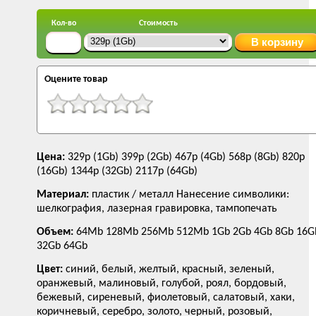
Кол-во
Стоимость
Оцените товар
Цена:
329р (1Gb) 399р (2Gb) 467р (4Gb) 568р (8Gb) 820р
(16Gb) 1344р (32Gb) 2117р (64Gb)
Материал:
пластик / металл Нанесение символики:
шелкография, лазерная гравировка, тампопечать
Объем:
64Mb 128Mb 256Mb 512Mb 1Gb 2Gb 4Gb 8Gb 16G
32Gb 64Gb
Цвет:
синий, белый, желтый, красный, зеленый,
оранжевый, малиновый, голубой, роял, бордовый,
бежевый, сиреневый, фиолетовый, салатовый, хаки,
коричневый, серебро, золото, черный, розовый,