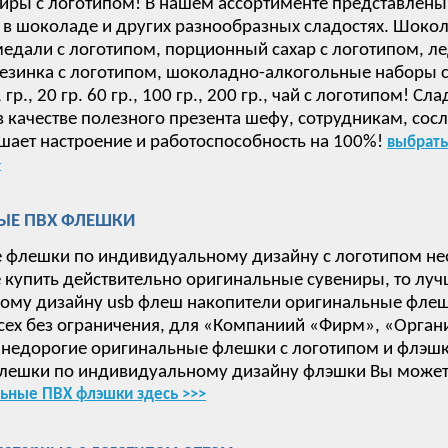
иры с логотипом! В нашем ассортименте представлены
в шоколаде и других разнообразных сладостях. Шокол
дали с логотипом, порционный сахар с логотипом, ле
езинка с логотипом, шоколадно-алкогольные наборы с 
 15, гр., 20 гр. 60 гр., 100 гр., 200 гр., чай с логотип
в качестве полезного презента шефу, сотрудникам, сос
ает настроение и работоспособность на 100%!
выбрать
>
ЫЕ ПВХ ФЛЕШКИ
 флешки по индивидуальному дизайну с логотипом не
е купить действительно оригинальные сувениры, то луч
ому дизайну usb флеш накопители оригинальные флеш
сех без ограничения, для «Компаниий «Фирм», «Орган
недорогие оригинальные флешки с логотипом и флэшки
лешки по индивидуальному дизайну флэшки Вы может
ьные ПВХ флэшки здесь >>>