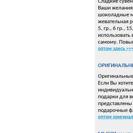
Сладкие сувен
Ваши желания 
шоколадные ме
жевательная р
5, гр., 6 гр.,
использовать 
самому. Повыш
оптом здесь >>
ОРИГИНАЛЬН
Оригинальные
Если Вы хотит
индивидуальн
подарки для в
представлены 
подарочные ф
оптом оригинал