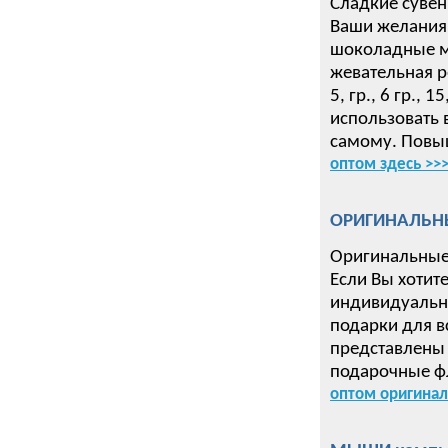
Сладкие сувен
Ваши желания 
шоколадные ме
жевательная р
5, гр., 6 гр.,
использовать 
самому. Повыш
оптом здесь >>
ОРИГИНАЛЬН
Оригинальные
Если Вы хотит
индивидуальн
подарки для в
представлены 
подарочные ф
оптом оригинал