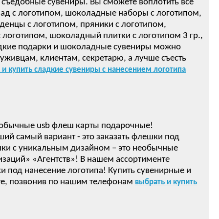
 съедобные сувениры. Вы сможете воплотить все
ад с логотипом, шоколадные наборы с логотипом,
денцы с логотипом, пряники с логотипом,
логотипом, шоколадный плитки с логотипом 3 гр.,
ом! Сладкие подарки и шоколадные сувениры можно
луживцам, клиентам, секретарю, а лучше съесть
 и купить сладкие сувениры с нанесением логотипа
обычные usb флеш карты подарочные!
ший самый вариант - это заказать флешки под
ки с уникальным дизайном – это необычные
изаций» «Агентств»! В нашем ассортименте
 под нанесение логотипа! Купить сувенирные и
е, позвонив по нашим телефонам
выбрать и купить