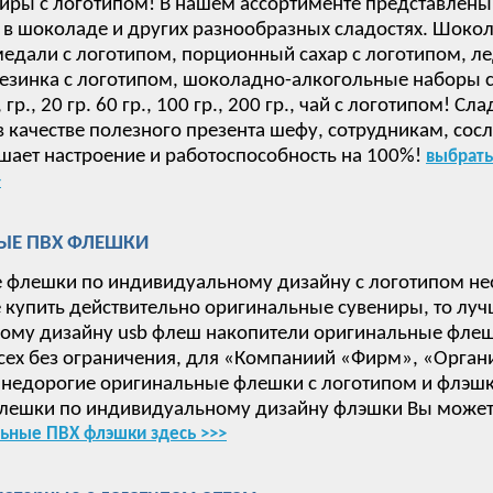
иры с логотипом! В нашем ассортименте представлены
в шоколаде и других разнообразных сладостях. Шокол
дали с логотипом, порционный сахар с логотипом, ле
езинка с логотипом, шоколадно-алкогольные наборы с 
 15, гр., 20 гр. 60 гр., 100 гр., 200 гр., чай с логотип
в качестве полезного презента шефу, сотрудникам, сос
ает настроение и работоспособность на 100%!
выбрать
>
ЫЕ ПВХ ФЛЕШКИ
 флешки по индивидуальному дизайну с логотипом не
е купить действительно оригинальные сувениры, то луч
ому дизайну usb флеш накопители оригинальные флеш
сех без ограничения, для «Компаниий «Фирм», «Орган
недорогие оригинальные флешки с логотипом и флэшки
лешки по индивидуальному дизайну флэшки Вы может
ьные ПВХ флэшки здесь >>>