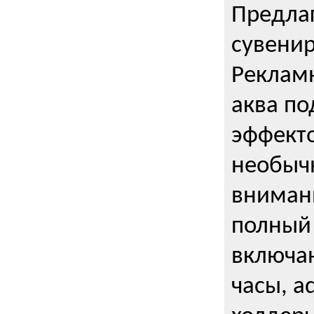
Предла
сувени
Реклам
аква п
эффекто
необыч
внимани
полный 
включаю
часы, a