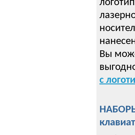
логотип
лазерно
носител
нанесен
Вы може
выгодн
с логот
НАБОРЫ
клавиа