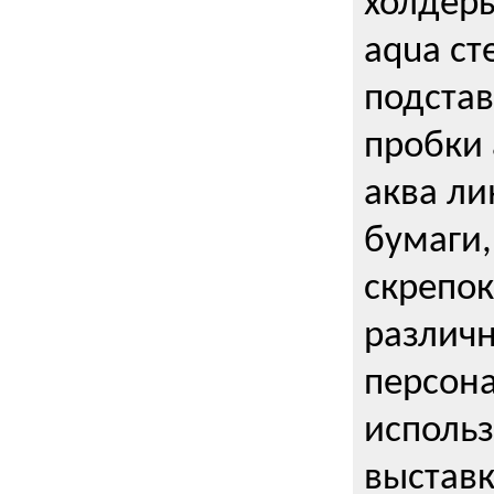
холдеры
aqua ст
подстав
пробки 
аква ли
бумаги,
скрепо
различ
персона
использ
выставк