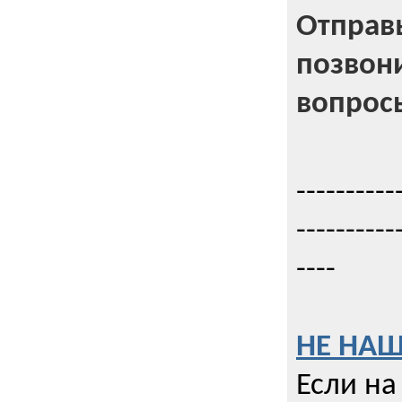
Отправь
позвони
вопрос
----------
----------
----
НЕ НАШ
Если на