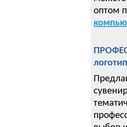
оптом 
компью
ПРОФЕ
логоти
Предла
сувенир
тематич
профес