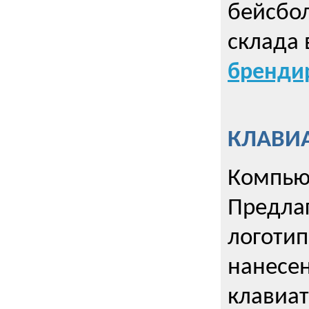
бейсбол
склада 
брендир
КЛАВИА
Компью
Предла
логотип
нанесен
клавиат