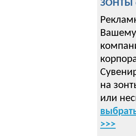
ЗОНТЫ 
Рекламн
Вашему
компани
корпор
Cувенир
на зонт
или нес
выбрать
>>>