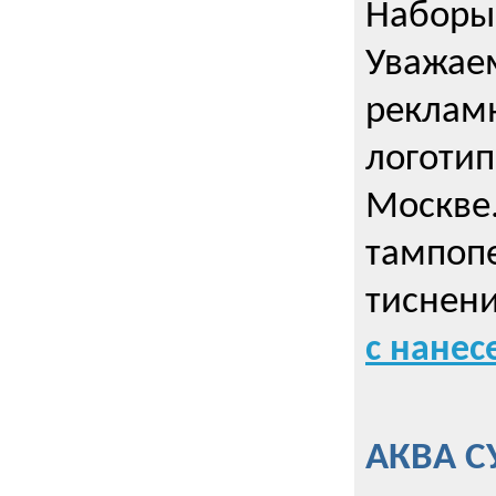
Наборы 
Уважае
реклам
логотип
Москве.
тампопе
тиснен
с нане
АКВА С