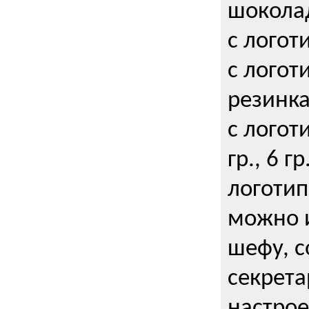
шокола
с логот
с логот
резинка
с логот
гр., 6 гр
логоти
можно и
шефу, с
секрета
настрое