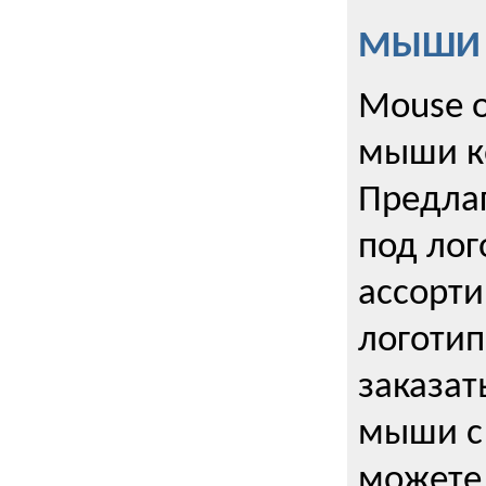
МЫШИ к
Mouse o
мыши к
Предла
под лог
ассорт
логоти
заказа
мыши с
можете 