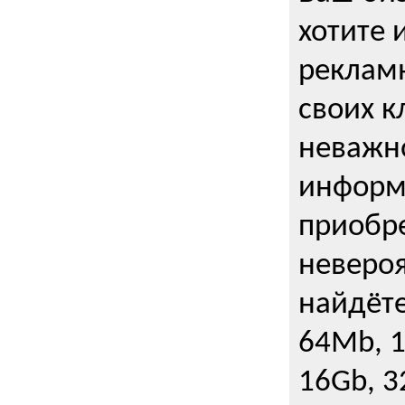
хотите 
рекламн
своих к
неважно
информ
приобре
неверо
найдёте
64Mb, 1
16Gb, 3