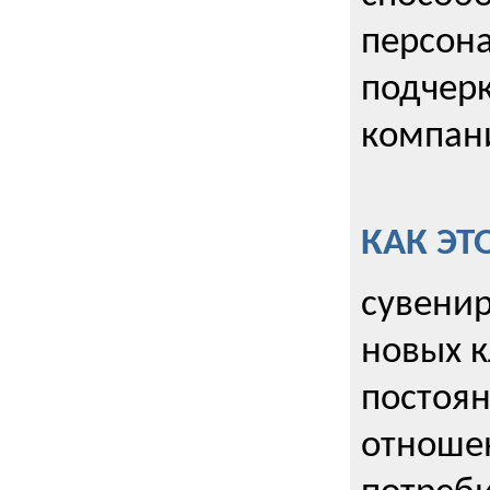
персона
подчерк
компани
КАК ЭТ
сувенир
новых к
постоя
отношен