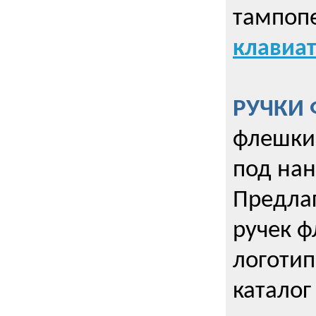
тампопе
клавиат
РУЧКИ 
флешки 
под нан
Предла
ручек ф
логотип
каталог