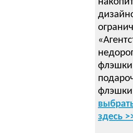
накопи
дизайно
ограни
«Агентс
недорог
флэшки 
подаро
флэшки
выбрать
здесь >