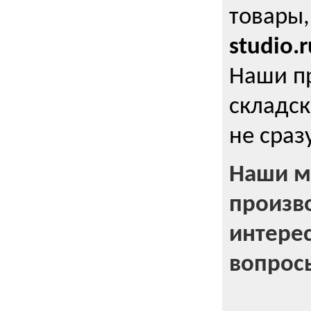
товары,
studio.r
Наши п
складск
не сраз
Наши м
произв
интерес
вопрос