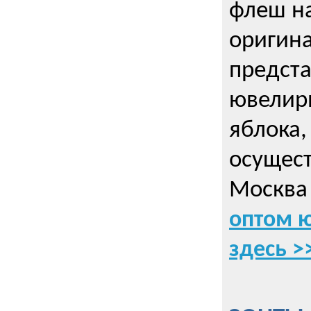
флеш на
оригин
предста
ювелирн
яблока,
осущес
Москва 
оптом 
здесь >