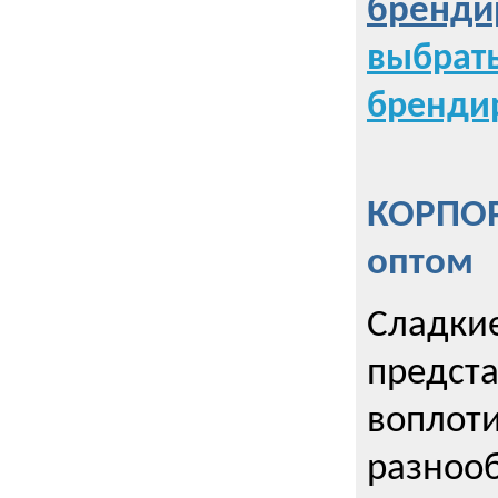
бренди
выбрат
бренди
КОРПОР
оптом
Сладкие
предст
воплоти
разнооб