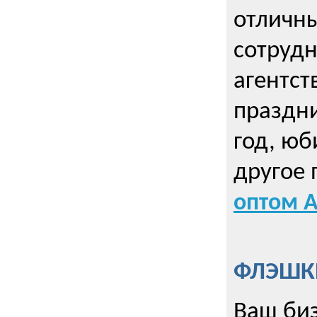
отличны
сотрудн
агентст
праздни
год, юб
другое
оптом А
ФЛЭШКИ
Ваш биз