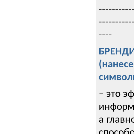
----------
----------
----
БРЕНД
(нанес
символ
– это э
информи
а главн
способо