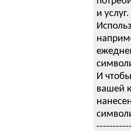
потреби
и услуг.
Использ
наприме
ежедне
символи
И чтобы
вашей 
нанесен
символи
----------