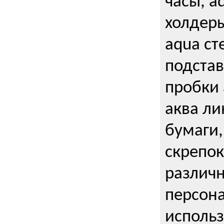
часы, a
холдеры
aqua ст
подстав
пробки 
аква ли
бумаги,
скрепо
различ
персона
использ