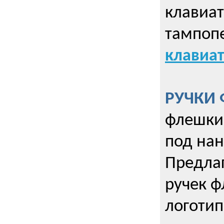
клавиат
тампопе
клавиат
РУЧКИ 
флешки 
под нан
Предла
ручек ф
логотип