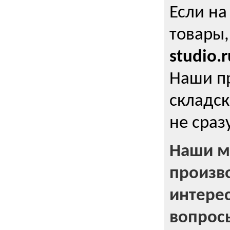
Если на
товары,
studio.r
Наши п
складск
не сраз
Наши м
произв
интерес
вопрос