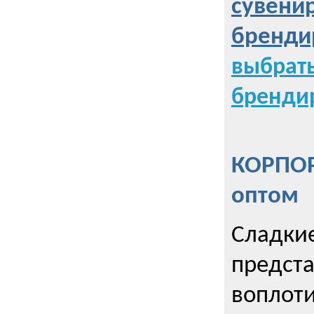
сувени
бренди
выбрат
бренди
КОРПОР
оптом
Сладкие
предст
воплоти