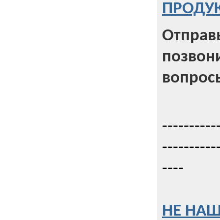
ПРОДУК
Отправь
позвони
вопрос
----------
----------
----
НЕ НАШ