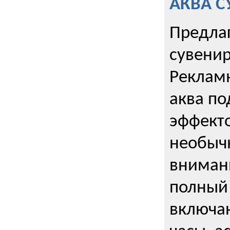
АКВА С
Предла
сувени
Реклам
аква п
эффекто
необыч
внимани
полный 
включаю