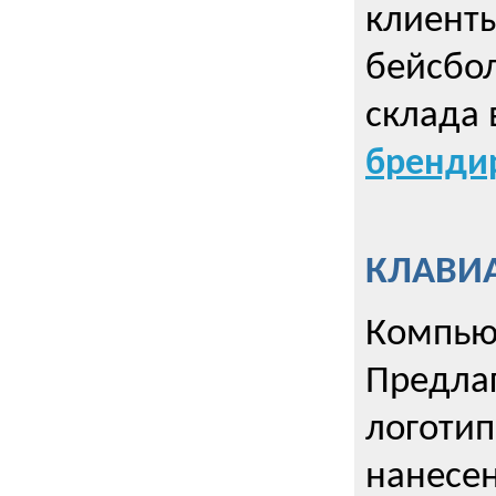
клиент
бейсбол
склада 
брендир
КЛАВИА
Компью
Предла
логотип
нанесен