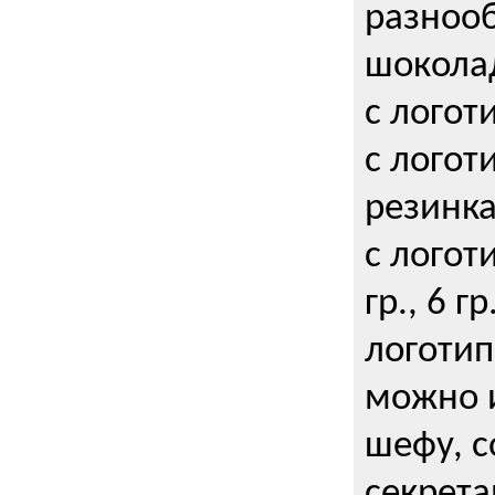
разнооб
шокола
с логот
с логот
резинка
с логот
гр., 6 гр
логоти
можно и
шефу, с
секрета