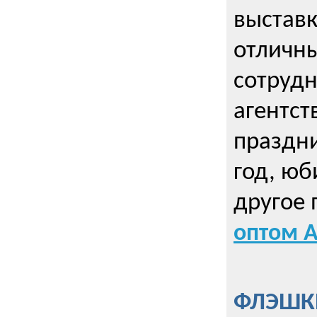
выставк
отличны
сотрудн
агентст
праздни
год, юб
другое
оптом А
ФЛЭШКИ