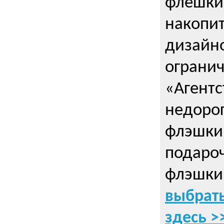
флешки
накопи
дизайно
ограни
«Агентс
недорог
флэшки 
подаро
флэшки
выбрать
здесь >