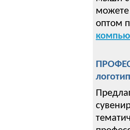
можете 
оптом 
компью
ПРОФЕ
логоти
Предла
сувенир
тематич