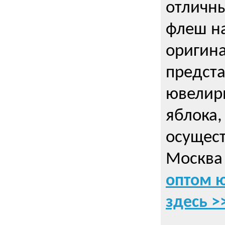
отличн
флеш на
оригин
предста
ювелирн
яблока,
осущес
Москва 
оптом 
здесь >