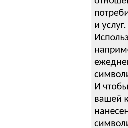
отношен
потреби
и услуг.
Использ
наприме
ежедне
символи
И чтобы
вашей 
нанесен
символи