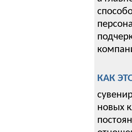
способо
персона
подчерк
компани
КАК ЭТ
сувенир
новых к
постоя