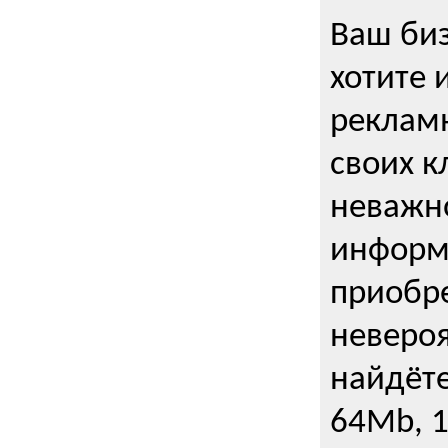
Ваш биз
хотите 
рекламн
своих к
неважно
информ
приобре
неверо
найдёте
64Mb, 1