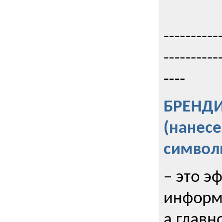
----------
----------
----
БРЕНД
(нанес
символ
– это э
информи
а главн