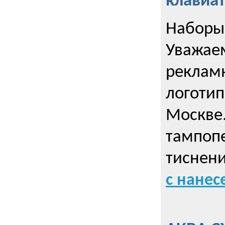
клавиа
Наборы 
Уважае
реклам
логотип
Москве.
тампопе
тиснен
с нане