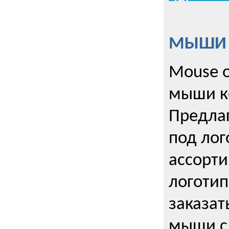
МЫШИ к
Mouse o
мыши к
Предла
под лог
ассорт
логоти
заказа
мыши с