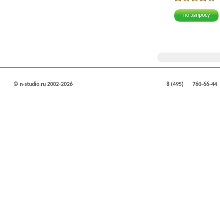
по запросу
© n-studio.ru 2002-2026
8 (495)
760-66-44