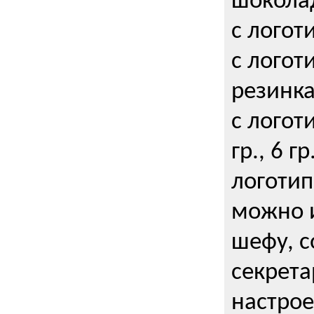
шокола
с логот
с логот
резинка
с логот
гр., 6 гр
логоти
можно и
шефу, с
секрета
настрое