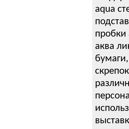
aqua ст
подстав
пробки 
аква ли
бумаги,
скрепо
различ
персона
использ
выставк