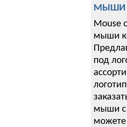
МЫШИ к
Mouse o
мыши к
Предла
под лог
ассорт
логоти
заказа
мыши с
можете 