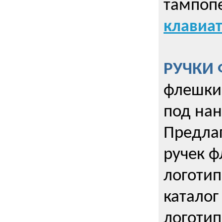
тампопе
клавиат
РУЧКИ 
флешки 
под нан
Предла
ручек ф
логотип
каталог
логотип