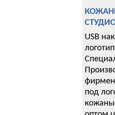
КОЖАНЫ
СТУДИ
USB на
логотип
Специа
Произво
фирмен
под лог
кожаны
оптом u