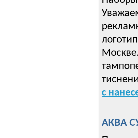
Наборы 
Уважае
реклам
логотип
Москве.
тампопе
тиснен
с нане
АКВА С