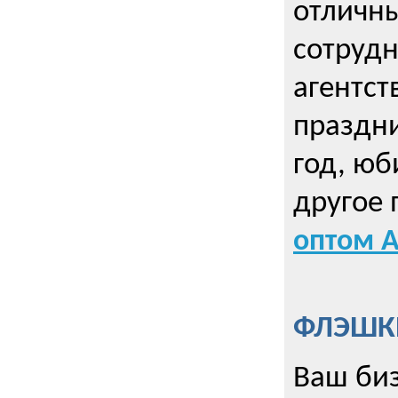
отличны
сотрудн
агентст
праздни
год, юб
другое
оптом А
ФЛЭШКИ
Ваш биз