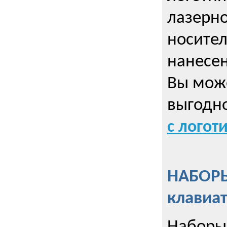
лазерно
носител
нанесен
Вы може
выгодн
с логот
НАБОРЫ
клавиа