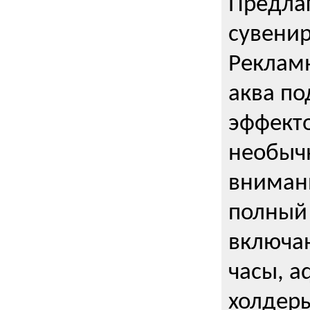
Предла
сувени
Реклам
аква п
эффекто
необыч
внимани
полный 
включаю
часы, a
холдеры