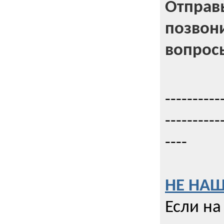
Отправь
позвони
вопрос
----------
----------
----
НЕ НАШ
Если на