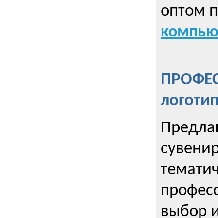
оптом 
компью
ПРОФЕ
логоти
Предла
сувенир
тематич
профес
выбор 