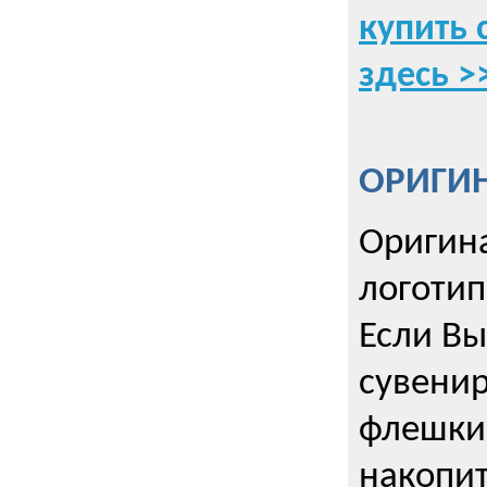
купить 
здесь >
ОРИГИ
Оригин
логоти
Если Вы
сувенир
флешки
накопи