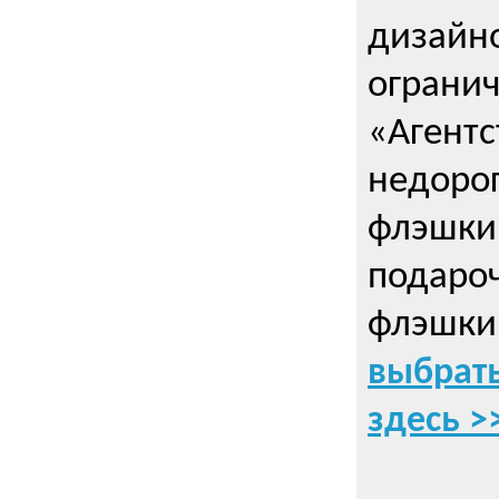
дизайно
ограни
«Агентс
недорог
флэшки 
подаро
флэшки
выбрать
здесь >