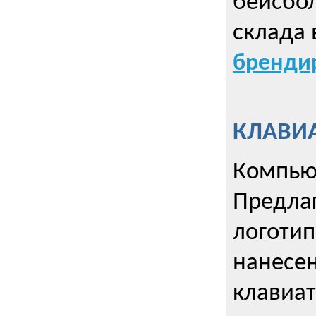
бейсбол
склада 
брендир
КЛАВИА
Компью
Предла
логотип
нанесен
клавиат