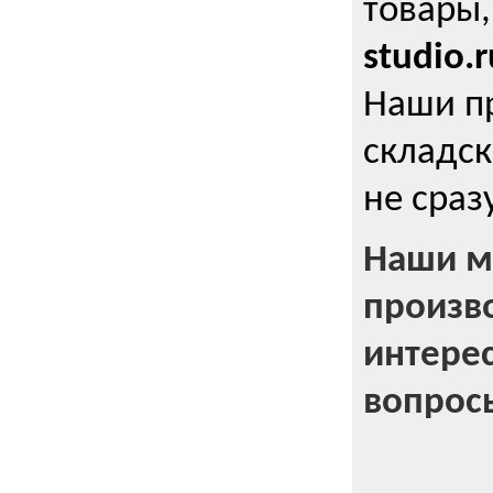
товары,
studio.r
Наши п
складск
не сраз
Наши м
произв
интерес
вопрос