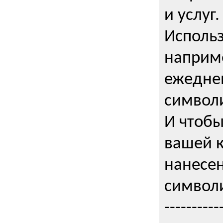
и услуг.
Использ
наприме
ежедне
символи
И чтобы
вашей 
нанесен
символи
----------