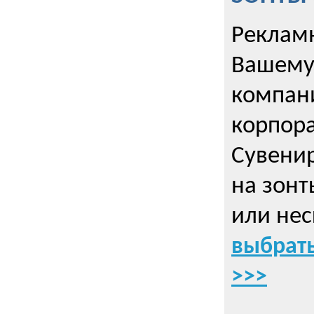
Рекламн
Вашему
компани
корпор
Cувенир
на зонт
или нес
выбрать
>>>