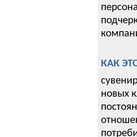
персона
подчерк
компани
КАК ЭТ
сувенир
новых к
постоя
отношен
потреби