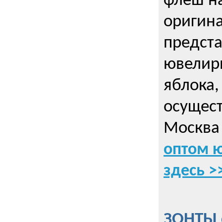
флеш на
оригин
предста
ювелирн
яблока,
осущес
Москва 
оптом 
здесь >
ЗОНТЫ 