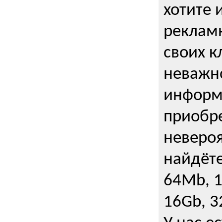
хотите 
рекламн
своих к
неважно
информ
приобре
неверо
найдёте
64Mb, 1
16Gb, 3