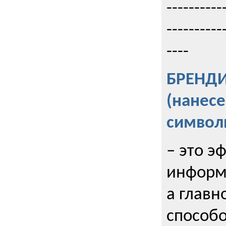
----------
----------
----
БРЕНД
(нанес
символ
– это э
информи
а главн
способо