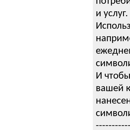
потреби
и услуг.
Использ
наприме
ежедне
символи
И чтобы
вашей 
нанесен
символи
----------