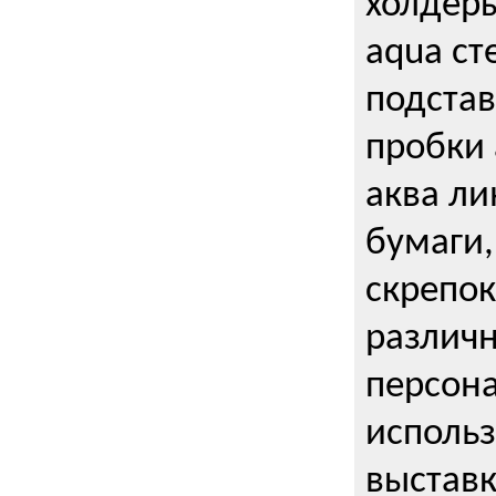
холдеры
aqua ст
подстав
пробки 
аква ли
бумаги,
скрепо
различ
персона
использ
выставк