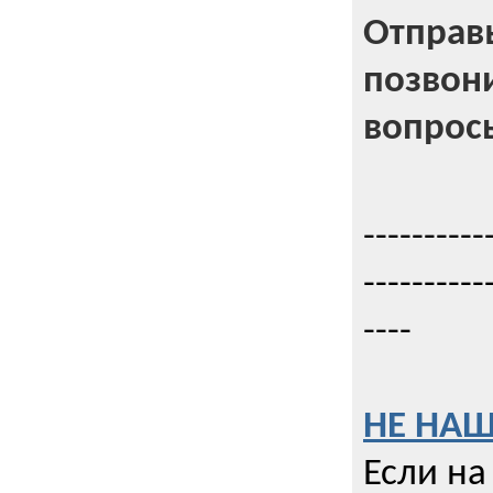
Отправь
позвони
вопрос
----------
----------
----
НЕ НАШ
Если на