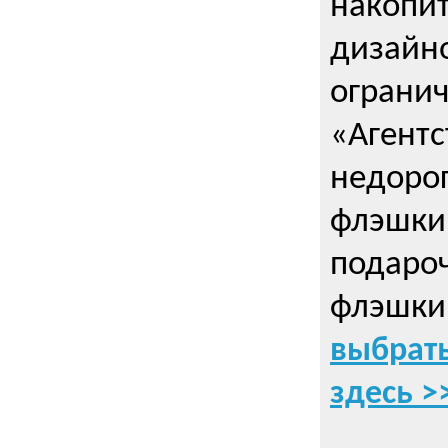
накопи
дизайно
ограни
«Агентс
недорог
флэшки 
подаро
флэшки
выбрать
здесь >