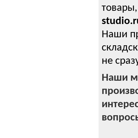
товары,
studio.r
Наши п
складск
не сраз
Наши м
произв
интерес
вопрос