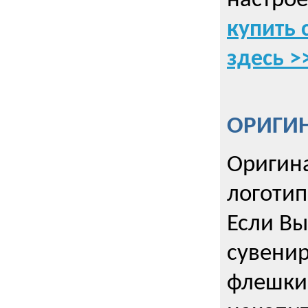
настрое
купить 
здесь >
ОРИГИ
Оригин
логоти
Если Вы
сувенир
флешки