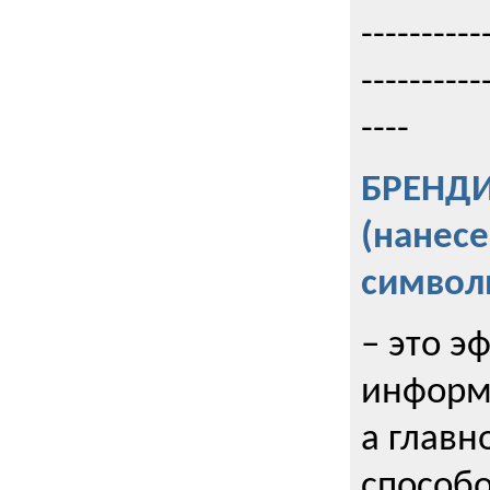
----------
----------
----
БРЕНД
(нанес
символ
– это э
информи
а главн
способо