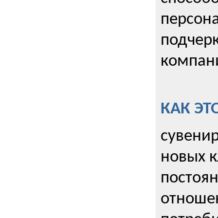
персона
подчерк
компани
КАК ЭТ
сувенир
новых к
постоя
отношен