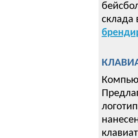
бейсбол
склада 
брендир
КЛАВИА
Компью
Предла
логотип
нанесен
клавиат