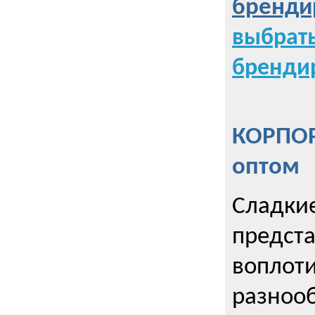
бренди
выбрат
бренди
КОРПОР
оптом
Сладкие
предст
воплоти
разнооб