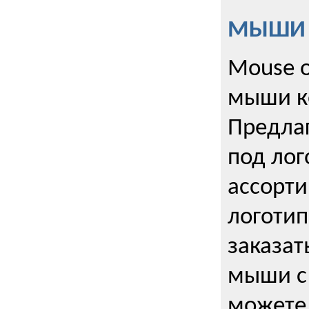
МЫШИ к
Mouse o
мыши к
Предла
под лог
ассорт
логоти
заказа
мыши с
можете 