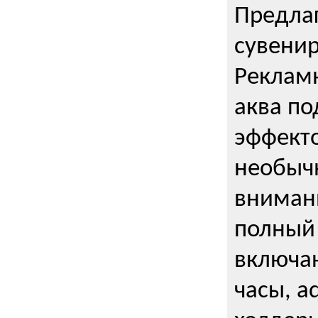
Предла
сувени
Реклам
аква п
эффекто
необыч
внимани
полный 
включаю
часы, a