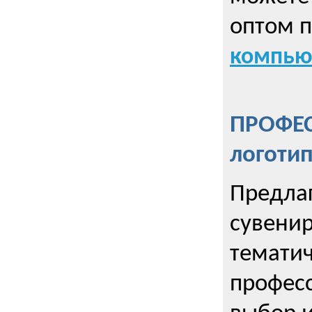
оптом 
компью
ПРОФЕ
логоти
Предла
сувенир
тематич
профес