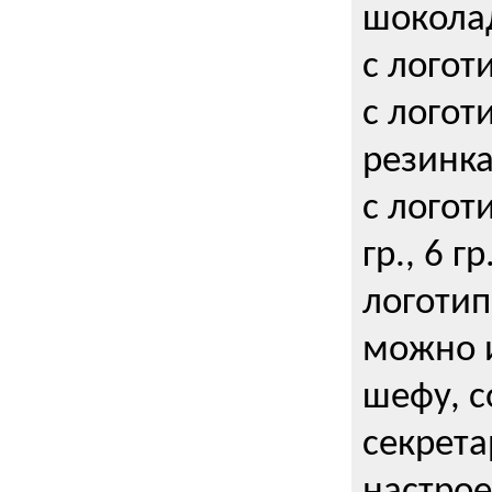
шокола
с логот
с логот
резинка
с логот
гр., 6 гр
логоти
можно и
шефу, с
секрета