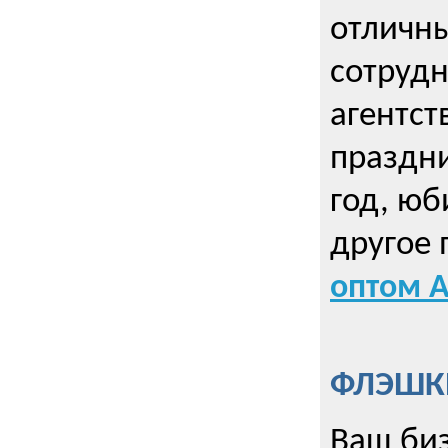
отличны
сотрудн
агентст
праздни
год, юб
другое
оптом А
ФЛЭШКИ
Ваш биз