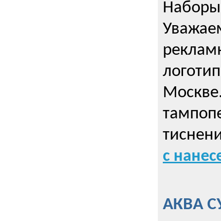
Наборы 
Уважае
реклам
логотип
Москве.
тампопе
тиснен
с нане
АКВА С