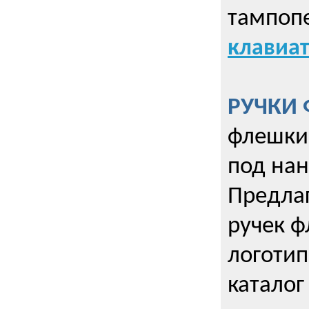
тампопе
клавиат
РУЧКИ 
флешки 
под нан
Предла
ручек ф
логотип
каталог