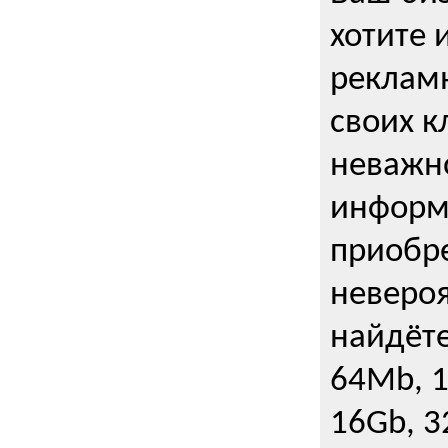
хотите 
рекламн
своих к
неважно
информ
приобре
неверо
найдёте
64Mb, 1
16Gb, 3