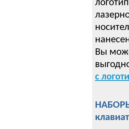
логотип
лазерно
носител
нанесен
Вы може
выгодн
с логот
НАБОРЫ
клавиа