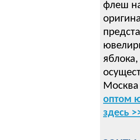
флеш на
оригин
предста
ювелирн
яблока,
осущес
Москва 
оптом 
здесь >