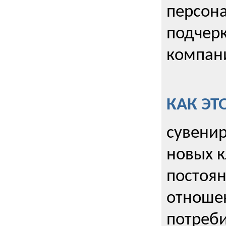
персона
подчерк
компани
КАК ЭТ
сувенир
новых к
постоя
отношен
потреби