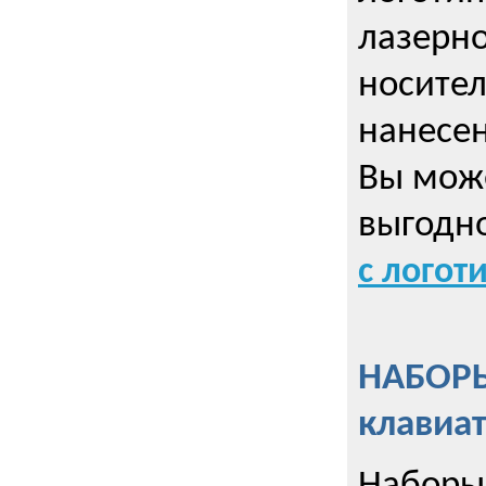
лазерно
носител
нанесен
Вы може
выгодн
с логот
НАБОРЫ
клавиа