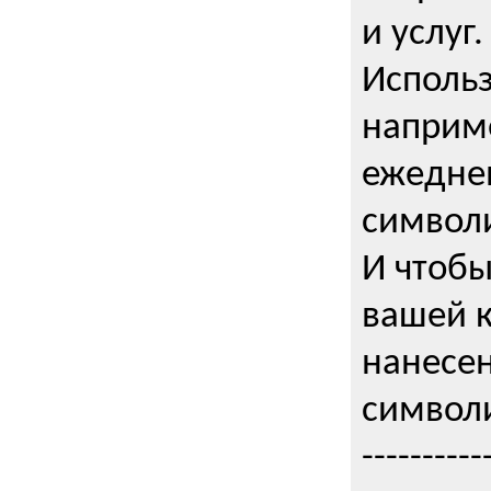
и услуг.
Использ
наприме
ежедне
символи
И чтобы
вашей 
нанесен
символи
----------