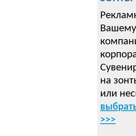
Рекламн
Вашему
компани
корпор
Cувенир
на зонт
или нес
выбрать
>>>