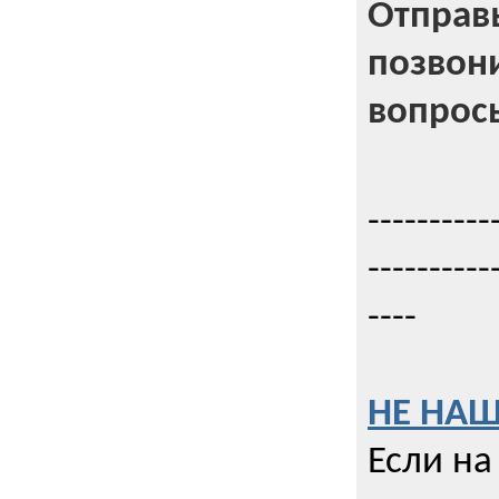
Отправь
позвони
вопрос
----------
----------
----
НЕ НАШ
Если на