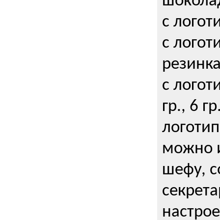
шокола
с логот
с логот
резинка
с логот
гр., 6 гр
логоти
можно и
шефу, с
секрета
настрое