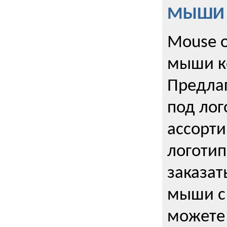
МЫШИ к
Mouse o
мыши к
Предла
под лог
ассорт
логоти
заказа
мыши с
можете 