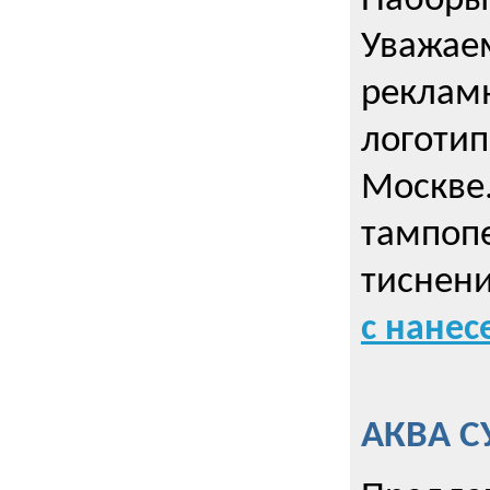
Наборы 
Уважае
реклам
логотип
Москве.
тампопе
тиснен
с нане
АКВА С