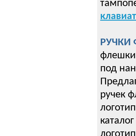
тампопе
клавиат
РУЧКИ 
флешки 
под нан
Предла
ручек ф
логотип
каталог
логотип