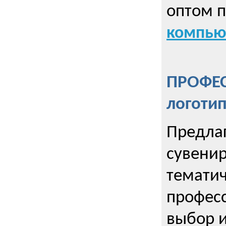
оптом 
компью
ПРОФЕ
логоти
Предла
сувенир
тематич
профес
выбор 