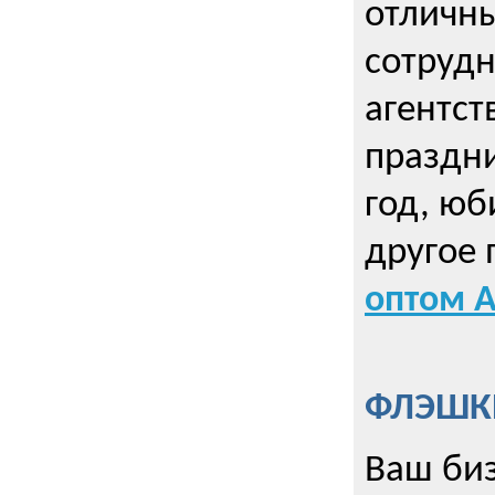
отличны
сотрудн
агентст
праздни
год, юб
другое
оптом А
ФЛЭШКИ
Ваш биз