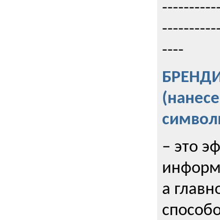
----------
----------
----
БРЕНД
(нанес
символ
– это э
информи
а главн
способо