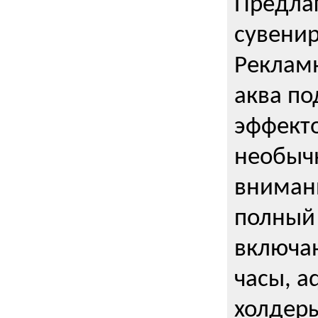
Предла
сувени
Реклам
аква п
эффекто
необыч
внимани
полный 
включаю
часы, a
холдеры