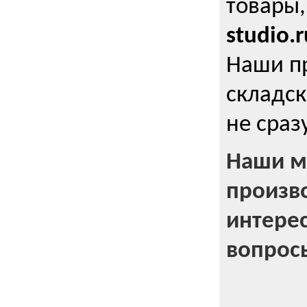
товары,
studio.r
Наши п
складск
не сраз
Наши м
произв
интерес
вопрос