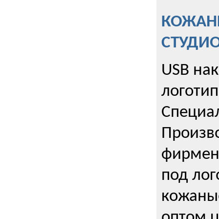
КОЖАНЫ
СТУДИ
USB на
логотип
Специа
Произво
фирмен
под лог
кожаны
оптом u