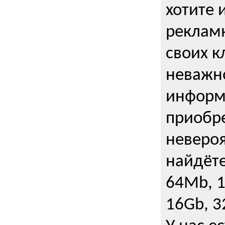
хотите 
рекламн
своих к
неважно
информ
приобре
неверо
найдёте
64Mb, 1
16Gb, 3