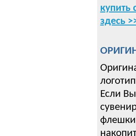
купить 
здесь >
ОРИГИ
Оригин
логоти
Если Вы
сувенир
флешки
накопи