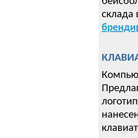
бейсбол
склада 
брендир
КЛАВИА
Компью
Предла
логотип
нанесен
клавиат