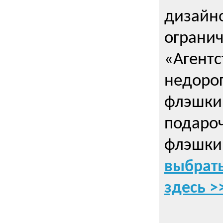
дизайно
ограни
«Агентс
недорог
флэшки 
подаро
флэшки
выбрать
здесь >