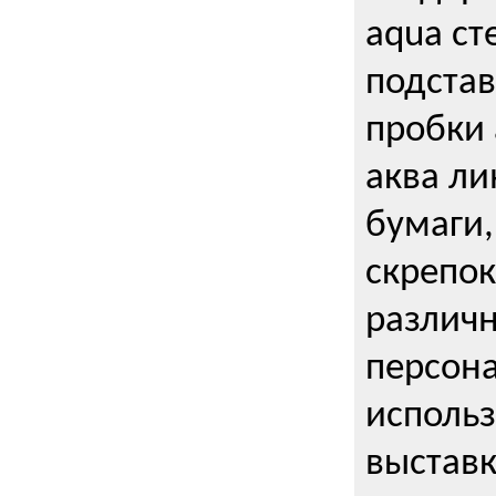
aqua ст
подстав
пробки 
аква ли
бумаги,
скрепо
различ
персона
использ
выставк