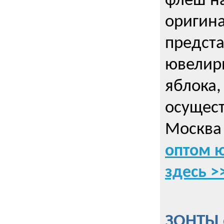
флеш на
оригин
предста
ювелирн
яблока,
осущес
Москва 
оптом 
здесь >
ЗОНТЫ 