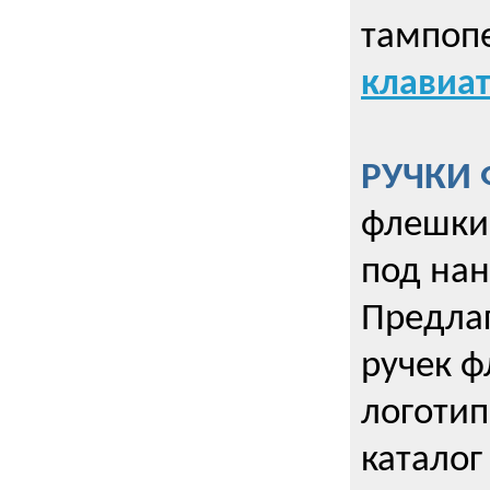
тампопе
клавиат
РУЧКИ 
флешки 
под нан
Предла
ручек ф
логотип
каталог