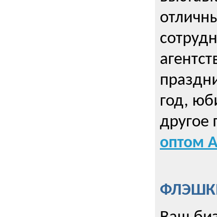
отличны
сотрудн
агентст
праздни
год, юб
другое
оптом А
ФЛЭШКИ