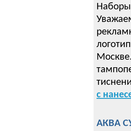
Наборы 
Уважае
реклам
логотип
Москве.
тампопе
тиснен
с нане
АКВА С