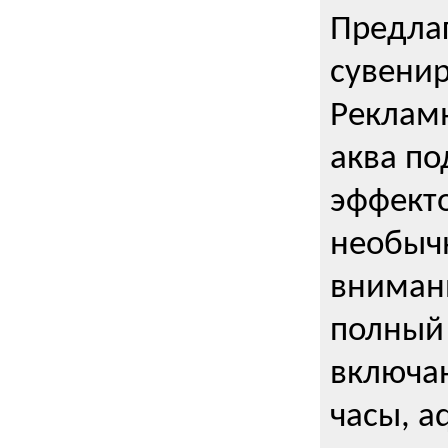
Предла
сувени
Реклам
аква п
эффекто
необыч
внимани
полный 
включаю
часы, a