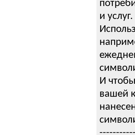
потреби
и услуг.
Использ
наприме
ежедне
символи
И чтобы
вашей 
нанесен
символи
----------