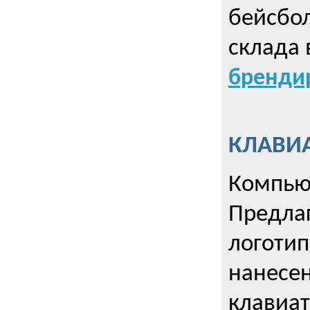
бейсбол
склада 
брендир
КЛАВИА
Компью
Предла
логотип
нанесен
клавиат