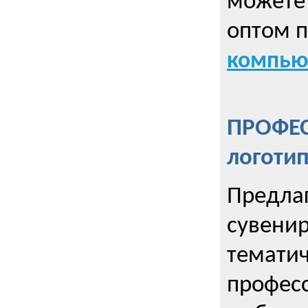
можете 
оптом 
компью
ПРОФЕ
логоти
Предла
сувенир
тематич
профес