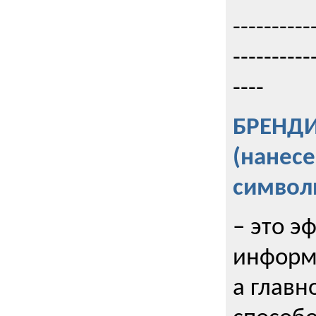
----------
----------
----
БРЕНД
(нанес
символ
– это э
информи
а главн