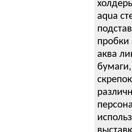
холдеры
aqua ст
подстав
пробки 
аква ли
бумаги,
скрепо
различ
персона
использ
выставк