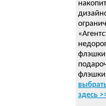
накопи
дизайно
ограни
«Агентс
недорог
флэшки 
подаро
флэшки
выбрать
здесь >