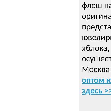
флеш на
оригин
предста
ювелирн
яблока,
осущес
Москва 
оптом 
здесь >