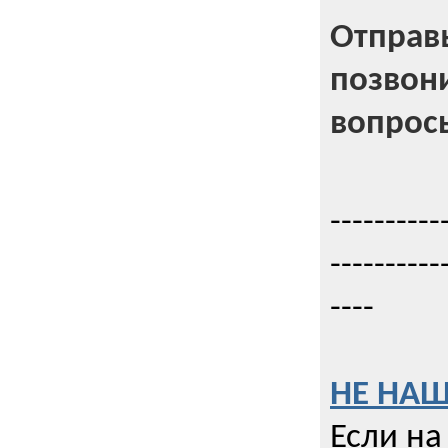
Отправь
позвони
вопрос
----------
----------
----
НЕ НАШ
Если на