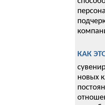
способо
персона
подчерк
компани
КАК ЭТ
сувенир
новых к
постоя
отношен