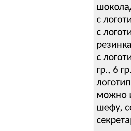
шокола
с логот
с логот
резинка
с логот
гр., 6 гр
логоти
можно и
шефу, с
секрета