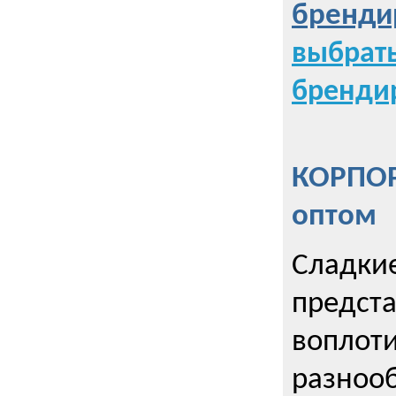
бренди
выбрат
бренди
КОРПОР
оптом
Сладкие
предст
воплоти
разнооб