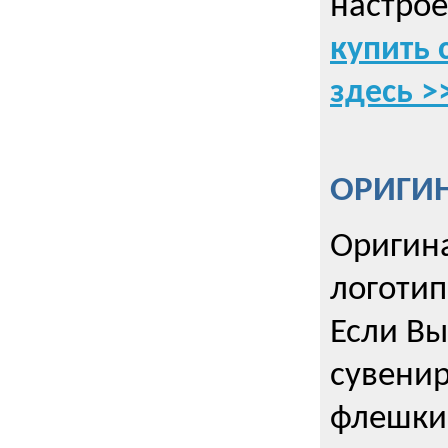
настрое
купить 
здесь >
ОРИГИ
Оригин
логоти
Если Вы
сувенир
флешки