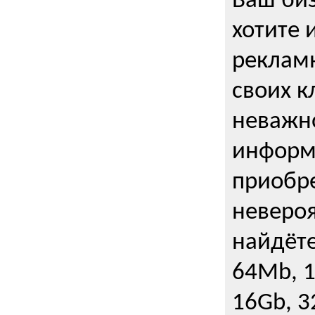
Ваш биз
хотите 
рекламн
своих к
неважно
информ
приобре
неверо
найдёте
64Mb, 1
16Gb, 3