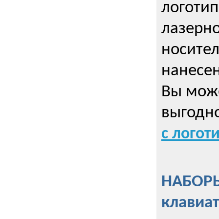
логотип
лазерно
носител
нанесен
Вы може
выгодн
с логот
НАБОРЫ
клавиа