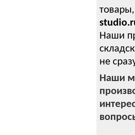
товары,
studio.r
Наши п
складск
не сраз
Наши м
произв
интерес
вопрос