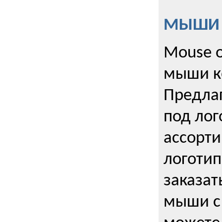
МЫШИ к
Mouse o
мыши к
Предла
под лог
ассорт
логоти
заказа
мыши с